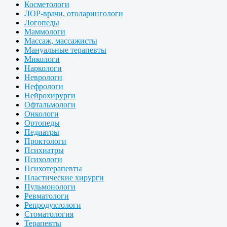
Косметологи
ЛОР-врачи, отоларингологи
Логопеды
Маммологи
Массаж, массажисты
Мануальные терапевты
Микологи
Наркологи
Неврологи
Нефрологи
Нейрохирурги
Офтальмологи
Онкологи
Ортопеды
Педиатры
Проктологи
Психиатры
Психологи
Психотерапевты
Пластические хирурги
Пульмонологи
Ревматологи
Репродуктологи
Стоматология
Терапевты