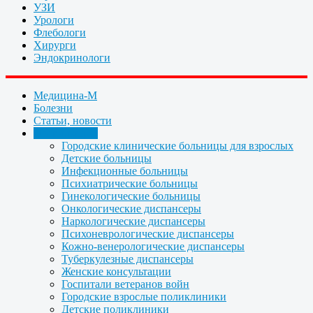
УЗИ
Урологи
Флебологи
Хирурги
Эндокринологи
Медицина-М
Болезни
Статьи, новости
Организации
Городские клинические больницы для взрослых
Детские больницы
Инфекционные больницы
Психиатрические больницы
Гинекологические больницы
Онкологические диспансеры
Наркологические диспансеры
Психоневрологические диспансеры
Кожно-венерологические диспансеры
Туберкулезные диспансеры
Женские консультации
Госпитали ветеранов войн
Городские взрослые поликлиники
Детские поликлиники