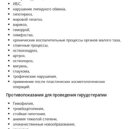
ИБС,
нарушение липидного обмена,
гипотиреоз,
жировой гепатоз,
варикоз,
геморрой,
лимфостаз,
хронические воспалительные процессы органов малого таза,
спаечные процессы,
остеохондроз,
артроз,
остеопороз,
мигрень,
глаукома,
трофические нарушения,
применение после пластических косметологических
операций.
Противопоказания для проведения гирудотерапии
Гемофилия,
тромбоцитопения,
стойкая гипотония,
анемия тяжелой степени,
злокачественные новообразования,