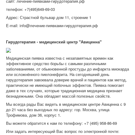
сайт: лечение-пиявками-гирудотерапия.рф
телефон: +7(495)649-69-03
Адрес: Страстной бульвар дом 11, строение 1
E-mail: info@лечение-пиявками-гирудотерапия.рф
Гирудотерапия - медицинский центр "Авиценна"
Медицинская пиявка известна с незапамятных времен как
эффективное средство борьбы с самыми различными
заболеваниями, от обыкновенной простуды до инфаркта миокарда
или осложнённого пиелонефрита. На сегодняшний день
гирудотерапия завоевала доверие врачей и пациентов как метод,
практически не имеющий побочных эффектов. Пиявка помогает
даже в тех случаях, которые традиционная медицина признает
безнадежными. Она обладает массой полезных свойств.
Мы всегда рады Вас видеть в медицинском центре Авиценна с 9
до 21 часа без выходных по адресу: гор. Москва, улица
Трофимова, дом 36, корпус 1.
Вы можете обратится к нам по телефону: +7 (495) 958-86-69
Или задать интересующий Вас вопрос по электронной почте: