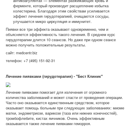
антикоагулянтах — элементах разжижающих кровь и
ферменте, который производит расщепление избытка
холестерина. Благодаря этим свойствам усиливается
эффект лечения гирудотерапией, очищаются сосуды,
улучшается микро циркуляция и иммунитет.
Пиявки все три эффекта оказывают одновременно, чем и
объясняется эффективность такого лечения. В среднем курс
гирудотерапии длится 10 сеансов. Но даже при одном сеансе
можно получить положительные результаты.
сайт: medcentr.biz
телефон: +7 (495) 151-92-31
Лечение пиявками (гирудотерапия) - "Бест Клиник"
Лечение пиявками помогает для излечения от огромного
количества заболеваний и может спасти от проведения операции.
Часто оно оказывается единственным средством, которое
оказывает помощь больным при следующих заболеваниях: миоме
матки, эндометриозе, варикозе (таза или нижних конечностей),
тромбофлебите, кистах яичников. Очень эффективным
оказывается также лечение пиявками геморроя.