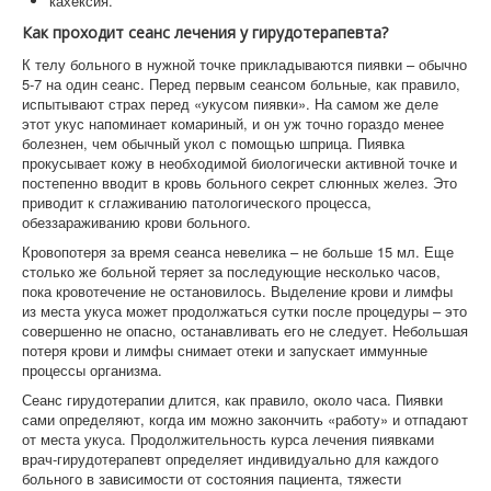
кахексия.
Как проходит сеанс лечения у гирудотерапевта?
К телу больного в нужной точке прикладываются пиявки – обычно
5-7 на один сеанс. Перед первым сеансом больные, как правило,
испытывают страх перед «укусом пиявки». На самом же деле
этот укус напоминает комариный, и он уж точно гораздо менее
болезнен, чем обычный укол с помощью шприца. Пиявка
прокусывает кожу в необходимой биологически активной точке и
постепенно вводит в кровь больного секрет слюнных желез. Это
приводит к сглаживанию патологического процесса,
обеззараживанию крови больного.
Кровопотеря за время сеанса невелика – не больше 15 мл. Еще
столько же больной теряет за последующие несколько часов,
пока кровотечение не остановилось. Выделение крови и лимфы
из места укуса может продолжаться сутки после процедуры – это
совершенно не опасно, останавливать его не следует. Небольшая
потеря крови и лимфы снимает отеки и запускает иммунные
процессы организма.
Сеанс гирудотерапии длится, как правило, около часа. Пиявки
сами определяют, когда им можно закончить «работу» и отпадают
от места укуса. Продолжительность курса лечения пиявками
врач-гирудотерапевт определяет индивидуально для каждого
больного в зависимости от состояния пациента, тяжести