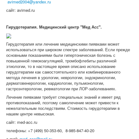
avimed2004@yandex.ru
сайт: avimed.ru
Гирудотерапия. Медицинский центр "Мед Асс".
Гирудотерапия или лечение медицинскими пиявками может
использоваться при широком спектре заболеваний. Если прежде
основными показаниями были гипертоническая болезнь с
повышенной гемокоагуляцией, тромбофлебиты различной
этиологии, то в настоящее время описано использование
гирудотерапии как самостоятельного или комбинированного
метода лечения в урологии, неврологии, эндокринологии,
дерматовенерологии, кардиологии, пульмонологии,
гастроэнтерологии, ревматологии при ЛОР-заболеваниях.
Лечение пиявками требует специальных знаний и имеет ряд
противопоказаний, поэтому самолечение может привести к
нежелательным последствиям. Стоимость гирудотерапии в
нашем центре невысокая.
сайт: med-acc.ru
телефоны: +7 (499) 50-353-60, 8-985-847-40-20
e-mail:
med_acc@mail.ru