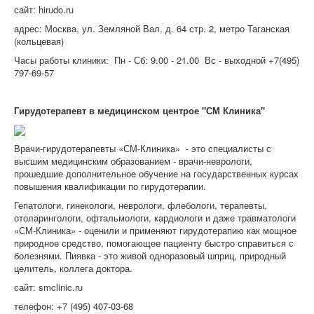
сайт: hirudo.ru
адрес: Москва, ул. Земляной Вал, д. 64 стр. 2, метро Таганская
(кольцевая)
Часы работы клиники: Пн - Сб: 9.00 - 21.00 Вс - выходной +7(495)
797-69-57
Гирудотерапевт в медицинском центрое "СМ Клиника"
Врачи-гирудотерапевты «СМ-Клиника» - это специалисты с
высшим медицинским образованием - врачи-неврологи,
прошедшие дополнительное обучение на государственных курсах
повышения квалификации по гирудотерапии.
Гепатологи, гинекологи, неврологи, флебологи, терапевты,
отоларингологи, офтальмологи, кардиологи и даже травматологи
«СМ-Клиника» - оценили и применяют гирудотерапию как мощное
природное средство, помогающее пациенту быстро справиться с
болезнями. Пиявка - это живой одноразовый шприц, природный
целитель, коллега доктора.
сайт: smclinic.ru
телефон: +7 (495) 407-03-68