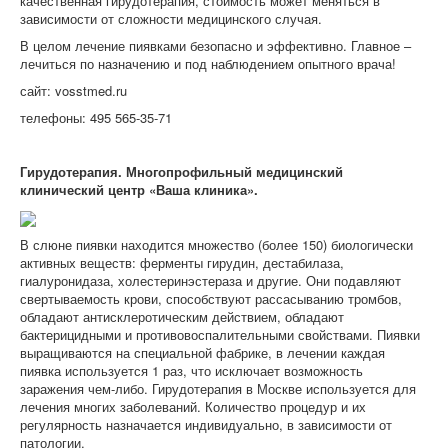
качественная гирудотерапия, стоимость может меняться в
зависимости от сложности медицинского случая.
В целом лечение пиявками безопасно и эффективно. Главное –
лечиться по назначению и под наблюдением опытного врача!
сайт: vosstmed.ru
телефоны: 495 565-35-71
Гирудотерапия. Многопрофильный медицинский
клинический центр «Ваша клиника».
В слюне пиявки находится множество (более 150) биологически
активных веществ: ферменты гирудин, дестабилаза,
гиалуронидаза, холестеринэстераза и другие. Они подавляют
свертываемость крови, способствуют рассасыванию тромбов,
обладают антисклеротическим действием, обладают
бактерицидными и противовоспалительными свойствами. Пиявки
выращиваются на специальной фабрике, в лечении каждая
пиявка используется 1 раз, что исключает возможность
заражения чем-либо. Гирудотерапия в Москве используется для
лечения многих заболеваний. Количество процедур и их
регулярность назначается индивидуально, в зависимости от
патологии.