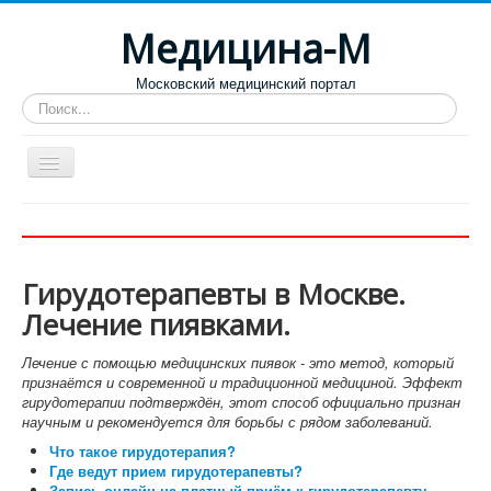
Медицина-М
Московский медицинский портал
Искать...
Больницы
Поликлиники
Гирудотерапевты в Москве.
Роддома и женские консультации
Лечение пиявками.
Диспансеры
Лечение с помощью медицинских пиявок - это метод, который
Лучшие специализированные клиники
признаётся и современной и традиционной медициной. Эффект
гирудотерапии подтверждён, этот способ официально признан
Отзывы пациентов
научным и рекомендуется для борьбы с рядом заболеваний.
Что такое гирудотерапия?
Где ведут прием гирудотерапевты?
Запись онлайн на платный приём к гирудотерапевту