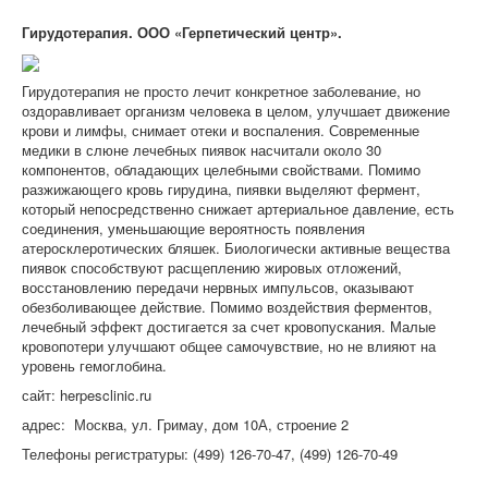
Гирудотерапия. ООО «Герпетический центр».
Гирудотерапия не просто лечит конкретное заболевание, но
оздоравливает организм человека в целом, улучшает движение
крови и лимфы, снимает отеки и воспаления. Современные
медики в слюне лечебных пиявок насчитали около 30
компонентов, обладающих целебными свойствами. Помимо
разжижающего кровь гирудина, пиявки выделяют фермент,
который непосредственно снижает артериальное давление, есть
соединения, уменьшающие вероятность появления
атеросклеротических бляшек. Биологически активные вещества
пиявок способствуют расщеплению жировых отложений,
восстановлению передачи нервных импульсов, оказывают
обезболивающее действие. Помимо воздействия ферментов,
лечебный эффект достигается за счет кровопускания. Малые
кровопотери улучшают общее самочувствие, но не влияют на
уровень гемоглобина.
сайт: herpesclinic.ru
адрес: Москва, ул. Гримау, дом 10А, строение 2
Телефоны регистратуры: (499) 126-70-47, (499) 126-70-49