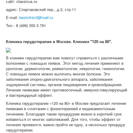
сайт: classicus.ru
адрес: Спартаковский пер., д.2, стр.11
E-mail:
bestclinic3@mail.ru
Тел.: 8 (499) 350 3 791
Клиника гирудотерапии в Москве. Клиника "120 на 80".
В клинике гирудотерапии вам помогут справиться с различными
болезнями с помощью пиявок. Этот метод лечения применяют в
урологии, дерматологии, ревматологии, неврологии, гинекологии.
С помощью пиявок можно вылечить многие болезни. Это
заболевания опорно-двигательного аппарата, заболевания
эндокринной системы, органов пищеварения и кровообращения.
Лечение пиявками имеет противоотечный, иммуностимулирующий
и бактерицидный эффект.
Клиника гирудотерапии «120 на 80» в Москве предлагает лечение
пиявками в сочетании с физиотерапией и медикаментозным
лечением. Благодаря таким процедурам можно в короткий срок
избавиться от многих заболеваний. Для того, чтобы эффект от
лечения проявился, важно пройти не одну, а несколько процедур
гирудотерапии.