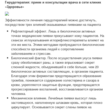
Гирудотерапия: прием и консультации врача в сети клиник
«Здоровье»
Эффективности лечения гирудотерапией можно достигнуть,
посредством трех влияний оказываемых пиявками на пациента
Рефлекторный эффект. Лишь в биологически активных
точках медицинские пиявки прокусывают кожу пациентов. На
сеансах иглоукалывания иглорефлексотерапевты влияют на
эти же места. Этими методами пробуждаются биологические
способности организма людей к сопротивлению
заболеваниям и стрессам.
Биологический фактор. После осуществления укуса пиявки
сразу обезболивают раны, а также впрыскивает секрет
слюнной жидкости, объединившей в себе больше, чем 20
биологически активных составляющих, в организм пациента.
Благодаря этим ферментам предотвращается образование
тромбов, понижается содержание холестерина и сахара в
крови, укрепляются защитные функции, предотвращается
прогрессирование воспалений, восстанавливается организм
человека.
Механическое влияние. Лечебные пиявки высосут лишь
застоявшуюся, наполненную шлаками кровь, которая плохо
циркулирует. Основывается секрет слюны пиявок на