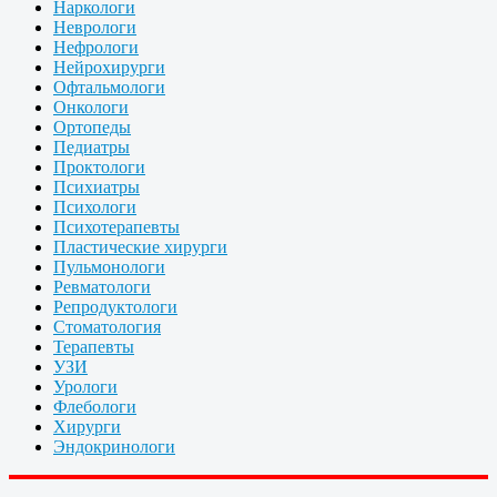
Наркологи
Неврологи
Нефрологи
Нейрохирурги
Офтальмологи
Онкологи
Ортопеды
Педиатры
Проктологи
Психиатры
Психологи
Психотерапевты
Пластические хирурги
Пульмонологи
Ревматологи
Репродуктологи
Стоматология
Терапевты
УЗИ
Урологи
Флебологи
Хирурги
Эндокринологи