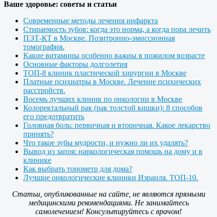
Ваше здоровье: советы и статьи
Современные методы лечения инфаркта
Стираемость зубов: когда это норма, а когда пора лечить
ПЭТ-КТ в Москве. Позитронно-эмиссионная
томография.
Какие витамины особенно важны в пожилом возрасте
Основные факторы долголетия
ТОП-8 клиник пластической хирургии в Москве
Платные психиатры в Москве. Лечение психических
расстройств.
Восемь лучших клиник по онкологии в Москве
Колоректальный рак (рак толстой кишки): 8 способов
его предотвратить
Головная боль: первичная и вторичная. Какое лекарство
принять?
Что такое зубы мудрости, и нужно ли их удалять?
Вывод из запоя: наркологическая помощь на дому и в
клинике
Как выбрать тонометр для дома?
Лучшие онкологические клиники Израиля. ТОП-10.
Статьи, опубликованные на сайте, не являются прямыми
медицинскими рекомендациями. Не занимайтесь
самолечением! Консультируйтесь с врачом!