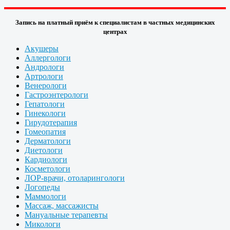
Запись на платный приём к специалистам в частных медицинских
центрах
Акушеры
Аллергологи
Андрологи
Артрологи
Венерологи
Гастроэнтерологи
Гепатологи
Гинекологи
Гирудотерапия
Гомеопатия
Дерматологи
Диетологи
Кардиологи
Косметологи
ЛОР-врачи, отоларингологи
Логопеды
Маммологи
Массаж, массажисты
Мануальные терапевты
Микологи