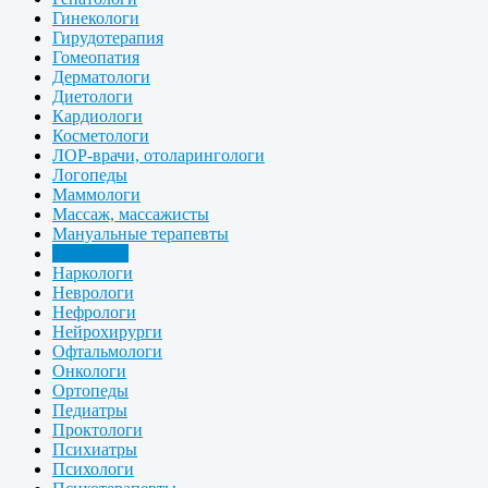
Гинекологи
Гирудотерапия
Гомеопатия
Дерматологи
Диетологи
Кардиологи
Косметологи
ЛОР-врачи, отоларингологи
Логопеды
Маммологи
Массаж, массажисты
Мануальные терапевты
Микологи
Наркологи
Неврологи
Нефрологи
Нейрохирурги
Офтальмологи
Онкологи
Ортопеды
Педиатры
Проктологи
Психиатры
Психологи