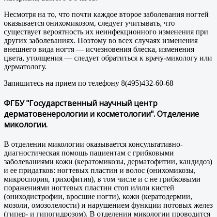
Несмотря на то, что почти каждое второе заболевания ногтей
оказывается онихомикозом, следует учитывать, что
существует вероятность их неинфекционного изменения при
других заболеваниях. Поэтому во всех случаях изменения
внешнего вида ногтя — исчезновения блеска, изменения
цвета, утолщения — следует обратиться к врачу-микологу или
дерматологу.
Запишитесь на прием по телефону 8(495)432-60-68
ФГБУ "Государственный научный центр
дерматовенерологии и косметологии". Отделение
микологии.
В отделении микологии оказывается консультативно-
диагностическая помощь пациентам с грибковыми
заболеваниями кожи (кератомикозы, дерматофитии, кандидоз)
и ее придатков: ногтевых пластин и волос (онихомикозы,
микроспория, трихофития), в том числе и с не грибковыми
поражениями ногтевых пластин стоп и/или кистей
(ониходистрофии, вросшие ногти), кожи (кератодермии,
мозоли, омозолелости) и нарушением функции потовых желез
(гипер- и гипогидрозом). В отделении микологии проводится