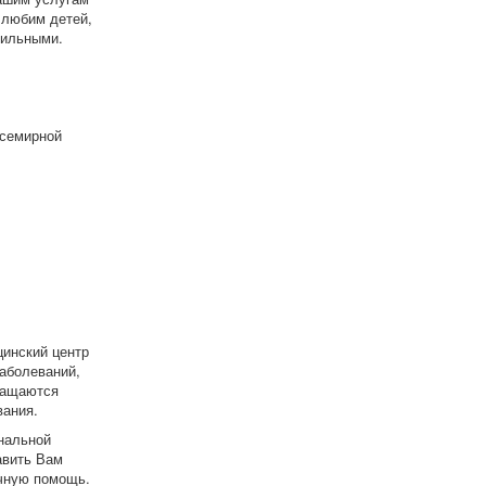
 любим детей,
сильными.
Всемирной
инский центр
аболеваний,
ращаются
вания.
нальной
авить Вам
очную помощь.