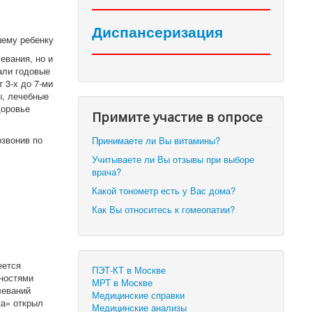
Диспансеризация
шему ребенку
евания, но и
али годовые
 3-х до 7-ми
ы, лечебные
доровье
Примите участие в опросе
озвонив по
Принимаете ли Вы витамины?
Учитываете ли Вы отзывы при выборе
врача?
Какой тонометр есть у Вас дома?
Как Вы относитесь к гомеопатии?
еется
ПЭТ-КТ в Москве
рностями
МРТ в Москве
леваний
Медицинские справки
ка» открыл
Медицинские анализы