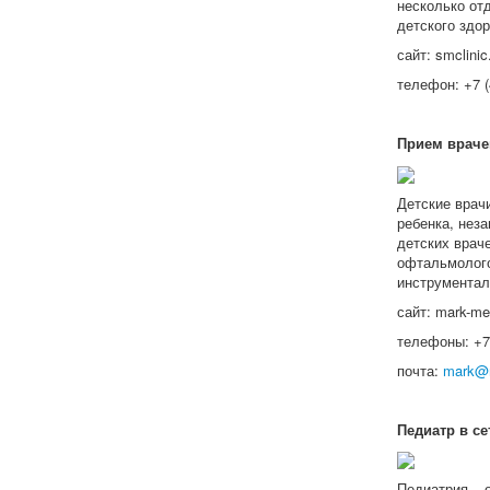
несколько от
детского здо
сайт: smclinic
телефон: +7 (
Прием враче
Детские врач
ребенка, нез
детских врач
офтальмолого
инструментал
сайт: mark-me
телефоны: +7(
почта:
mark@m
Педиатр в с
Педиатрия – 