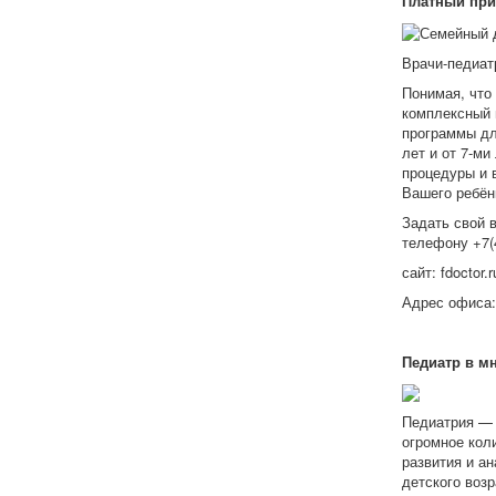
Платный при
Врачи-педиат
Понимая, что
комплексный 
программы для
лет и от 7-ми
процедуры и 
Вашего ребён
Задать свой 
телефону +7(4
сайт: fdoctor.r
Адрес офиса: 
Педиатр в м
Педиатрия — 
огромное кол
развития и ан
детского воз