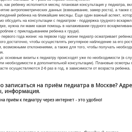
о, как ребенку исполнится месяц: плановая консультация у педиатра, 
нятие антропометрических данных (взвешивание, замер роста), а также 
блюдений ребенка на ближайшие месяцы. Еще один важный аспект, кото
о обсудить на консультации с педиатром - поддержка грудного вскармл
дке, нужна ли маме какая помощь в налаживании грудного вскармливани
проблем с прикладыванием ребенка к груди).
 первого года жизни: на первом году жизни педиатр осматривает ребенк
ого достаточно, чтобы осуществлять регулярное наблюдение за его рос
м, возможными отклонениями, а также для того, чтобы получать необхо
я.
а: основные визиты к педиатру происходят уже по необходимости (в сл
или необходимости в дополнительной консультации). Плановые осмотры 
асте осуществляются 2-6 раз в год, в зависимости от возраста ребенка.
о записаться на приём педиатра в Москве? Адре
, информация.
на приём к педиатру через интернет - это удобно!