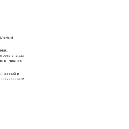
аль­ным
иник.
треть в глаза
х от чистого
, ранней и
использованием