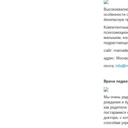
Высококвалиф
особенности 
безопасную п
Компетентные
психоэмоцион
малышом, кон
подрастающего
сайт: mamadet
адрес: Москва
почта:
info@m
Врачи педиат
Мы очень рад
рождения и б
как родители
постараемся 
доктора, с к
способам укр