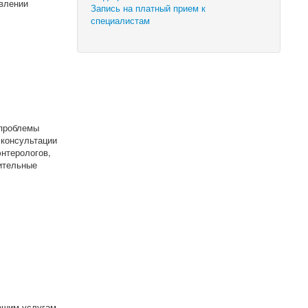
влении
Запись на платный прием к
специалистам
 проблемы
 консультации
энтерологов,
нительные
ашим услугам