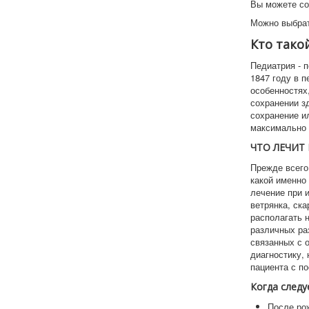
Вы можете со
Можно выбрат
Кто так
Педиатрия - 
1847 году в 
особенностях
сохранении з
сохранение и
максимально 
ЧТО ЛЕЧИТ
Прежде всего
какой именно
лечение при 
ветрянка, ска
располагать 
различных ра
связанных с 
диагностику,
пациента с п
Когда следу
После ро