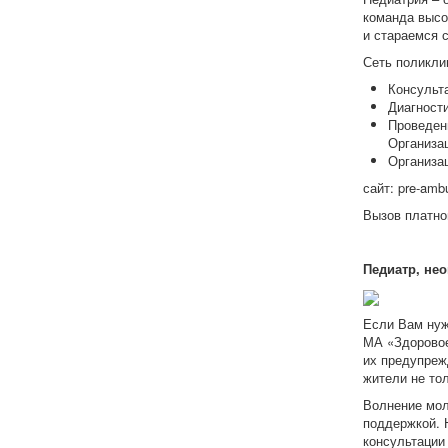
команда высо
и стараемся 
Сеть поликли
Консульта
Диагности
Проведен
Организа
Организац
сайт: pre-ambu
Вызов платног
Педиатр, не
Если Вам нуж
МА «Здоровое
их предупреж
жители не то
Волнение мол
поддержкой. 
консультации