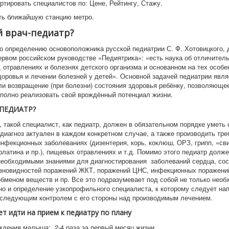
ртировать специалистов по: Цене, Рейтингу, Стажу.
ь ближайшую станцию метро.
ой врач-педиатр?
по определению основоположника русской педиатрии С. Ф. Хотовицкого, 
первом российском руководстве «Педиятрика»: «есть наука об отличител
, отравлениях и болезнях детского организма и основанном на тех особе
доровья и лечении болезней у детей». Основной задачей педиатрии явля
ли возвращение (при болезни) состояния здоровья ребёнку, позволяюще
полно реализовать свой врождённый потенциал жизни.
 ПЕДИАТР?
, такой специалист, как педиатр, должен в обязательном порядке уметь 
 диагноз актуален в каждом конкретном случае, а также производить тр
инфекционных заболеваниях (дизентерия, корь, коклюш, ОРЗ, грипп, «сви
рлатина и пр.), пищевых отравлениях и т.д. Помимо этого педиатр долж
необходимыми знаниями для диагностирования заболеваний сердца, сос
зновидностей поражений ЖКТ, поражений ЦНС, инфекционных поражений
обменом веществ и пр. Все это подразумевает под собой не только нео
 но и определение узкопрофильного специалиста, к которому следует на
оследующим контролем с его стороны над производимым лечением.
ет идти на прием к педиатру по плану
ждения малыша: 2-4 раза за первый месяц жизни.