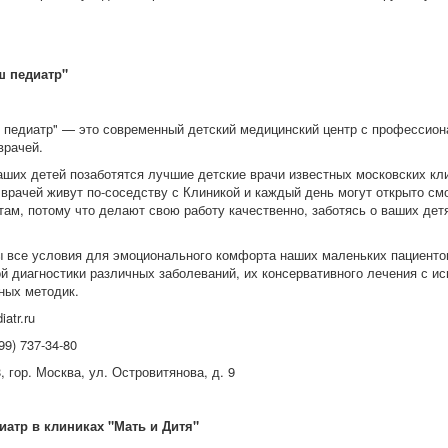
ш педиатр"
 педиатр" — это современный детский медицинский центр с про­фес­си­он
врачей.
аших детей позаботятся лучшие детские врачи известных московских кл
врачей живут по-соседству с Клиникой и каждый день могут открыто смо
ам, потому что делают свою работу качественно, заботясь о ваших детя
ы все условия для эмоционального комфорта наших маленьких пациентов
 диагностики различных заболеваний, их кон­серва­тив­но­го лечения с 
ных методик.
iatr.ru
99) 737-34-80
, гор. Москва, ул. Островитянова, д. 9
атр в клиниках "Мать и Дитя"