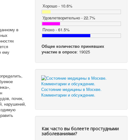
Хорошо - 10.6%
Удовлетворительно - 22.7%
данному в
Плохо - 61.5%
ьных
нностях
Общее количество принявших
ется
участие в опросе
: 19025
е ему
определить,
ебуемое
нка»,
Состояние медицины в Москве.
ен
Комментарии и обсуждение.
удов, почек,
, нарушений,
бходимую
править
Как часто вы болеете простудными
заболеваниями?