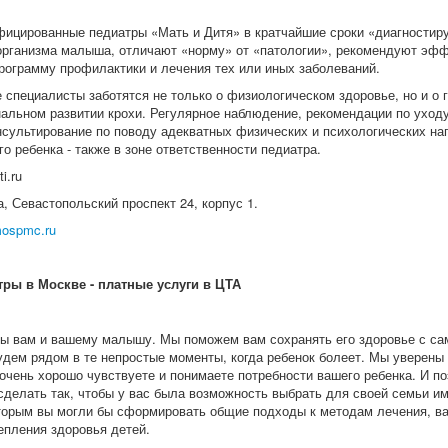
ицированные педиатры «Мать и Дитя» в кратчайшие сроки «диагностир
организма малыша, отличают «норму» от «патологии», рекомендуют эф
рограмму профилактики и лечения тех или иных заболеваний.
 специалисты заботятся не только о физиологическом здоровье, но и о
альном развитии крохи. Регулярное наблюдение, рекомендации по уходу
сультирование по поводу адекватных физических и психологических наг
 ребенка - также в зоне ответственности педиатра.
i.ru
, Севастопольский проспект 24, корпус 1.
ospmc.ru
ры в Москве - платные услуги в ЦТА
ы вам и вашему малышу. Мы поможем вам сохранять его здоровье с са
удем рядом в те непростые моменты, когда ребенок болеет. Мы уверены 
 очень хорошо чувствуете и понимаете потребности вашего ребенка. И п
сделать так, чтобы у вас была возможность выбрать для своей семьи им
оторым вы могли бы сформировать общие подходы к методам лечения, ва
епления здоровья детей.