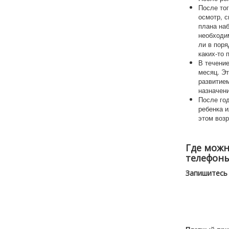
После тог
осмотр, с
плана на
необходим
ли в поря
каких-то 
В течение
месяц. Эт
развитие
назначени
После год
ребенка 
этом возр
Где можн
телефоны
Запишитесь 