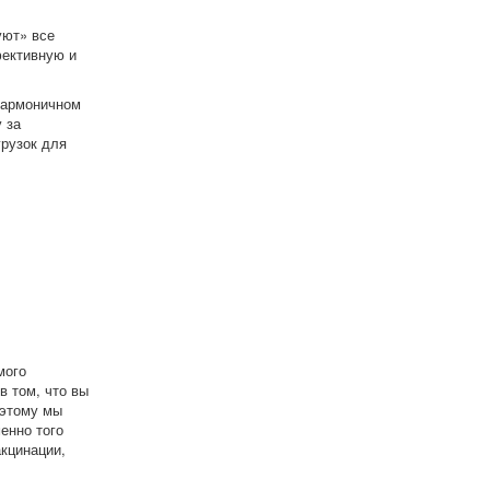
уют» все
фективную и
 гармоничном
 за
рузок для
мого
в том, что вы
оэтому мы
енно того
кцинации,