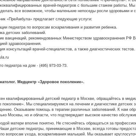
коквалифицированных врачей-педиатров с большим стажем работы. Мы
сделать все возможное, чтобы маленькие непоседы росли здоровыми и 
ник «ПреАмбула» предлагает следующие услуги:
ции педиатра по вопросам вскармливания и развития ребенка.
ка детских заболеваний.
ие вакцинаций, рекомендованных Министерством здравоохранения РФ 
цией здравоохранения.
ия консультаций врачей-специалистов, а также диагностических тестов.
la.ru
о педиатра на дом - (495) 973-03-73.
онатолог. Медцентр «Здоровое поколение».
ен квалифицированный детский педиатр в Москве, обращайтесь в медиц
 поколение». Мы специализируемся на лечении и диагностике детских з
дению. Оказываем помощь в терапии различных заболеваний. К нам об
лько Москвы, но и области, что подтверждает высокое качество обслужи
одой матери вполне понятно. Не стесняйтесь обращаться за профессио
Наши детские педиатры, принимающие в Москве, всегда готовы предост
 по вопросам ухода, вскармливания малышей. Мы оказывает круглосут