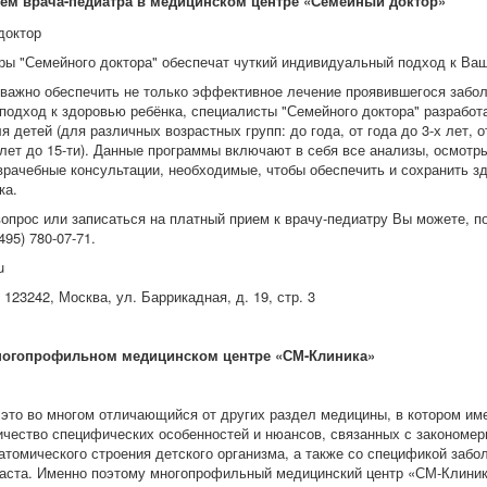
ем врача-педиатра в медицинском центре «Семейный доктор»
ры "Семейного доктора" обеспечат чуткий индивидуальный подход к Ва
 важно обеспечить не только эффективное лечение проявившегося забол
подход к здоровью ребёнка, специалисты "Семейного доктора" разработ
 детей (для различных возрастных групп: до года, от года до 3-х лет, от
 лет до 15-ти). Данные программы включают в себя все анализы, осмотр
врачебные консультации, необходимые, чтобы обеспечить и сохранить з
ка.
вопрос или записаться на платный прием к врачу-педиатру Вы можете, п
95) 780-07-71.
u
123242, Москва, ул. Баррикадная, д. 19, стр. 3
ногопрофильном медицинском центре «СМ-Клиника»
это во многом отличающийся от других раздел медицины, в котором им
ичество специфических особенностей и нюансов, связанных с закономе
атомического строения детского организма, а также со спецификой забо
раста. Именно поэтому многопрофильный медицинский центр «СМ-Клини