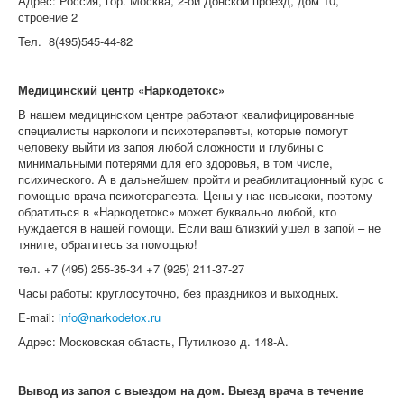
Адрес: Россия, гор. Москва, 2-ой Донской проезд, дом 10,
строение 2
Тел. 8(495)545-44-82
Медицинский центр «Наркодетокс»
В нашем медицинском центре работают квалифицированные
специалисты наркологи и психотерапевты, которые помогут
человеку выйти из запоя любой сложности и глубины с
минимальными потерями для его здоровья, в том числе,
психического. А в дальнейшем пройти и реабилитационный курс с
помощью врача психотерапевта. Цены у нас невысоки, поэтому
обратиться в «Наркодетокс» может буквально любой, кто
нуждается в нашей помощи. Если ваш близкий ушел в запой – не
тяните, обратитесь за помощью!
тел. +7 (495) 255-35-34 +7 (925) 211-37-27
Часы работы: круглосуточно, без праздников и выходных.
E-mail:
info@narkodetox.ru
Адрес: Московская область, Путилково д. 148-А.
Вывод из запоя с выездом на дом. Выезд врача в течение