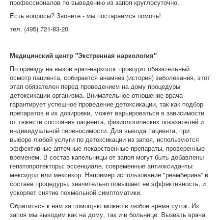
профессионалов по выведению из запоя круглосуточно.
Есть вопросы? Звоните - мы постараемся помочь!
тел. (495) 721-83-20
Медицинский центр "Экстренная наркология"
По приезду на вызов врач-нарколог проводит обязательный
осмотр пациента, собирается анамнез (история) заболевания, этот
этап обязателен перед проведением на дому процедуры
детоксикации организма. Внимательное отношение врача
гарантирует успешное проведение детоксикации, так как подбор
препаратов и их дозировки, может варьироваться в зависимости
от тяжести состояния пациента, физиологических показателей и
индивидуальной переносимости. Для вывода пациента, при
выборе любой услуги по детоксикации из запоя, используются
эффективные аптечные лекарственные препараты, проверенные
временем. В состав капельницы от запоя могут быть добавлены
гепатопротекторы: эссенциале, современные антиоксиданты:
мексидол или мексикор. Например использование "реамберина” в
составе процедуры, значительно повышает ее эффективность, и
ускоряет снятие похмельной симптоматики.
Обратиться к нам за помощью можно в любое время суток. Из
запоя мы выводим как на дому, так и в больнице. Вызвать врача