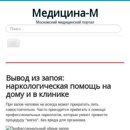
Медицина-М
Московский медицинский портал
Искать...
Больницы
Поликлиники
Вывод из запоя:
Роддома и женские консультации
наркологическая помощь на
Диспансеры
дому и в клинике
Лучшие специализированные клиники
При запое человек не всегда может прекратить пить
Отзывы пациентов
самостоятельно. Часто приходится прибегать к помощи
профессиональных наркологов, которые умеют провести
процедуру "мягко", без вреда для организма.