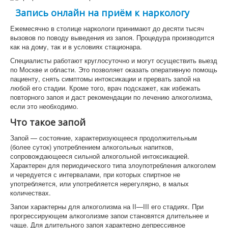
Запись онлайн на приём к наркологу
Ежемесячно в столице наркологи принимают до десяти тысяч
вызовов по поводу выведения из запоя. Процедура производится
как на дому, так и в условиях стационара.
Специалисты работают круглосуточно и могут осуществить выезд
по Москве и области. Это позволяет оказать оперативную помощь
пациенту, снять симптомы интоксикации и прервать запой на
любой его стадии. Кроме того, врач подскажет, как избежать
повторного запоя и даст рекомендации по лечению алкоголизма,
если это необходимо.
Что такое запой
Запой — состояние, характеризующееся продолжительным
(более суток) употреблением алкогольных напитков,
сопровождающееся сильной алкогольной интоксикацией.
Характерен для периодического типа злоупотребления алкоголем
и чередуется с интервалами, при которых спиртное не
употребляется, или употребляется нерегулярно, в малых
количествах.
Запои характерны для алкоголизма на II—III его стадиях. При
прогрессирующем алкоголизме запои становятся длительнее и
чаще. Для длительного запоя характерно депрессивное