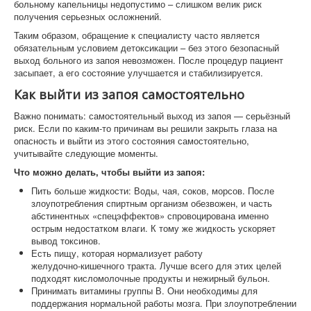
больному капельницы недопустимо – слишком велик риск
получения серьезных осложнений.
Таким образом, обращение к специалисту часто является
обязательным условием детоксикации – без этого безопасный
выход больного из запоя невозможен. После процедур пациент
засыпает, а его состояние улучшается и стабилизируется.
Как выйти из запоя самостоятельно
Важно понимать: самостоятельный выход из запоя — серьёзный
риск. Если по каким‑то причинам вы решили закрыть глаза на
опасность и выйти из этого состояния самостоятельно,
учитывайте следующие моменты.
Что можно делать, чтобы выйти из запоя:
Пить больше жидкости: Воды, чая, соков, морсов. После
злоупотребления спиртным организм обезвожен, и часть
абстинентных «спецэффектов» спровоцирована именно
острым недостатком влаги. К тому же жидкость ускоряет
вывод токсинов.
Есть пищу, которая нормализует работу
желудочно‑кишечного тракта. Лучше всего для этих целей
подходят кисломолочные продукты и нежирный бульон.
Принимать витамины группы В. Они необходимы для
поддержания нормальной работы мозга. При злоупотреблении