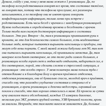
Думала, сойду с ума, пока у меня мама лежит в 1 реанимации. Да, по
телефону всем родственникам говорят все время, что состояние тяжёлое,
но говорят так, потому что телефон на прослушке, все разговоры
записываются, а по телефону они не имеют права говорить
конфиденциальную информацию, только лично при встрече с
родственниками. Есть часы бесед с врачом и с заведующим реанимацией.
Нужно подъезжать к определённому времени и беседовать с врачом.
Только тогда вам скажут достоверную информацию о состоянии
больного. Это раз. Второе - да, там в реанимации привязывают руки к
кровати, но это для безопасности самого больного, есть неадекватные
больные люди, которые пытаются вырывать капельницы и приборы, они
могут себе вены порвать. С моей мамой лежала бабулька лет 90, так вот
она пыталась вырывать капельницы, ей привязывали запястья. Да, там
наверное всем дают снотворное, но это тоже ради самого больного, в
реанимации всегда горит свет и людям надо отдыхать, набираться сил, а
без снотворного, порой, это сделать сложно в стрессовой ситуации, а
реанимация - это всегда стресс. У меня позавчера мама попала туда с
отеком Квинке и я благодарна Богу и врачам приёмного отделения,
отделения реанимации, они её буквально спасли, молодой врач в приёмном,
спасибо ему, что разглядел ухудшение состояния и отправил её в
реанимацию, а врачи реанимации и девочки-медсестры, огромный им
поклон и спасибо, что так хорошо относились к маме. Ей провели за сутки
кучу анализов там и обследований, каждые 15 измеряли давление,
несколько раз ЭКГ, рентген грудной клетки, УЗИ брюшной полости, кровь
на анализы. Неправда, что там никто никем не занимается. Да, больные