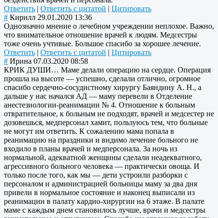
Ответить
|
Ответить с цитатой
|
Цитировать
#
Кирилл
29.01.2020 13:36
Однозначно мнение о лечебном учреждении неплохое. Важно,
что внимательное отношение врачей к людям. Медсестры
тоже очень учтивые. Большое спасибо за хорошее лечение.
Ответить
|
Ответить с цитатой
|
Цитировать
#
Ирина
07.03.2020 08:58
КРИК ДУШИ… Маме делали операцию на сердце. Операция
прошла на высоте — успешно, сделали отлично, огромное
спасибо сердечно-сосудистному хирургу Баяндину А. Н., а
дальше у нас начался АД — маму перевели в Отделение
анестезиологии-реанимации № 4. Отношение к больным
отвратительное, к больным не подходят, врачей и медсестер не
дозовешься, медперсонал хамит, пользуюсь тем, что больные
не могут им ответить. К сожалению мама попала в
реанимацию на праздники и видимо лечение больного не
входило в планы врачей и медперсонала. За ночь из
нормальной, адекватной женщины сделали неадекватного,
агрессивного больного человека — практически овоща. И
только после того, как мы — дети устроили разборки с
персоналом и администрацией больницы маму за два дня
привели в нормальное состояние и наконец выписали из
реанимации в палату кардио-хирургии на 6 этаже. В палате
маме с каждым днем становилось лучше, врачи и медсестры