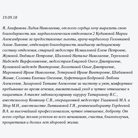
19.09.18
Я, Алифанова Лидия Николаевна, от всего сердца хочу выразить свою
благодарность зав. кардиологическим отделением 2 Кудиновой Марии
Александровне за предоставление льготы, врачу-кардиологу Головкиной
Алине Львовне, отдельную благодарность младшему медицинскому
составу отделения, старшей медсестре Исмаиловой Елене Петровне,
Жуковой Людмиле Петровне, Шиловой Наталье Николаевне, Тереховой
Надежде Варфоломеевне, медсестрам Емцовой Олесе Дмитриевне,
Куликовой надежде Викторовне, Болотиной Ольге Дмитриевне,
Мироновой Ирине Николаевне, Тетериной Ирине Викторовне, Шабановой
Жанне, Соломка Евгении Олеговне, буфетчицам Бодровой Любови
Алексеевне, Захаровой Татьяне Алексеевне за чистоту и уют, комфортное
пребывание во время лечения, внимательный уход и чуткое отношение к
пациентам. А также эндоваскулярному хирургу Татаринову В.С.,
анестезиологу Коняхину С.В., операционной медсестре Ушаковой М.А. и
Здор М.Н., анестезистке Литвиновой Г.Я., рентгенлаборанту Гордеевой
В.А. за высочайший профессионализм, чуткое отношение, доброту. От
всего сердца желаю успехов во всех начинаниях, счастья, благополучия,
процветания и долгих лет здоровой жизни.