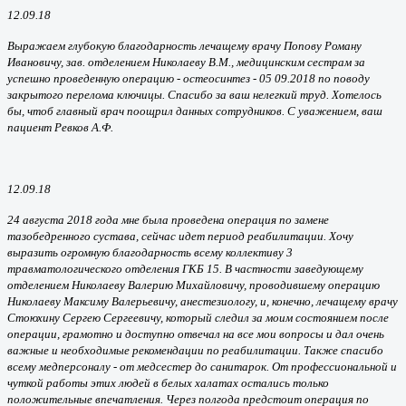
12.09.18
Выражаем глубокую благодарность лечащему врачу Попову Роману
Ивановичу, зав. отделением Николаеву В.М., медицинским сестрам за
успешно проведенную операцию - остеосинтез - 05 09.2018 по поводу
закрытого перелома ключицы. Спасибо за ваш нелегкий труд. Хотелось
бы, чтоб главный врач поощрил данных сотрудников. С уважением, ваш
пациент Ревков А.Ф.
12.09.18
24 августа 2018 года мне была проведена операция по замене
тазобедренного сустава, сейчас идет период реабилитации. Хочу
выразить огромную благодарность всему коллективу 3
травматологического отделения ГКБ 15. В частности заведующему
отделением Николаеву Валерию Михайловичу, проводившему операцию
Николаеву Максиму Валерьевичу, анестезиологу, и, конечно, лечащему врачу
Стоюхину Сергею Сергеевичу, который следил за моим состоянием после
операции, грамотно и доступно отвечал на все мои вопросы и дал очень
важные и необходимые рекомендации по реабилитации. Также спасибо
всему медперсоналу - от медсестер до санитарок. От профессиональной и
чуткой работы этих людей в белых халатах остались только
положительные впечатления. Через полгода предстоит операция по