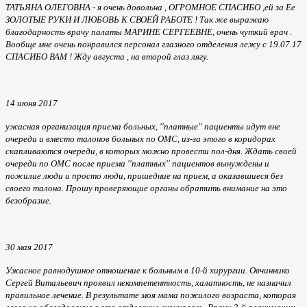
ТАТЬЯНА ОЛЕГОВНА - я очень довольна , ОГРОМНОЕ СПАСИБО ,ей за Ее
ЗОЛОТЫЕ РУКИ И ЛЮБОВЬ К СВОЕЙ РАБОТЕ ! Так же выражаю
благодарность врачу палаты МАРИНЕ СЕРГЕЕВНЕ, очень чуткий врач .
Вообще мне очень понравился персонал глазного отделения лежу с 19.07.17
СПАСИБО ВАМ ! Жду августа , на второй глаз лягу.
14 июня 2017
ужасная организация приема больных, ''платные'' пациенты идут вне
очереди и вместо талонов больных по ОМС, из-за этого в коридорах
скапливаются очереди, в которых можно провести пол-дня. Ждать своей
очереди по ОМС после приема ''платных'' пациентов вынуждены и
пожилие люди и просто люди, пришедние на прием, а оказавшиеся без
своего талона. Прошу проверяющие органы обратить внимание на это
безобразие.
30 мая 2017
Ужасное равнодушное отношение к больным в 10-й хирургии. Овчиннико
Сергей Витальевич проявил некомпетентность, халатность, не назначил
правильное лечение. В результате моя мама пожилого возраста, которая