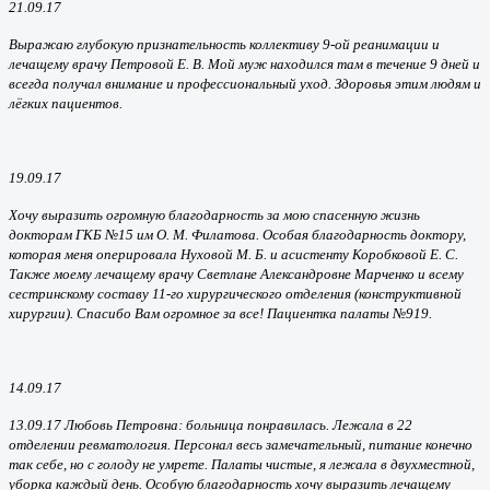
21.09.17
Выражаю глубокую признательность коллективу 9-ой реанимации и
лечащему врачу Петровой Е. В. Мой муж находился там в течение 9 дней и
всегда получал внимание и профессиональный уход. Здоровья этим людям и
лёгких пациентов.
19.09.17
Хочу выразить огромную благодарность за мою спасенную жизнь
докторам ГКБ №15 им О. М. Филатова. Особая благодарность доктору,
которая меня оперировала Нуховой М. Б. и асистенту Коробковой Е. С.
Также моему лечащему врачу Светлане Александровне Марченко и всему
сестринскому составу 11-го хирургического отделения (конструктивной
хирургии). Спасибо Вам огромное за все! Пациентка палаты №919.
14.09.17
13.09.17 Любовь Петровна: больница понравилась. Лежала в 22
отделении ревматология. Персонал весь замечательный, питание конечно
так себе, но с голоду не умрете. Палаты чистые, я лежала в двухместной,
уборка каждый день. Особую благодарность хочу выразить лечащему