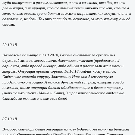
туда поступают в разном состоянии, и кто в сознании, кто без, но это
реанимация, а не курорт, кто-то там умирает, кто-то стонет, кто-то в
коме, но это жизнь, врачи боятся за жизнь пациентов, как могут, но они, к
сожалению, не боги. Так что спасибо им огромное, за мою мамочку, они её
спасли.
20.10.18
Находясь в больнице с 9.10.2018, Разрыв дистального сухожилия
двуглавой мышцы левого плеча. Анестезия отличная (предложили 2
варианта, либо проводниковую, либо общую и рассказали все плюсы и
минусы). Операция прошла хорошо 16.10.18, сейчас хожу в гипсе.
Отдельное спасибо хирургу Заверткину Николаю Алексеевичу за
проделанную операцию. А также другим медсёстрам, которые всегда
помогали, после операции давали обезболивающее и делали перевязку
(знаю только имена - Маша и Катя), 3 травматологическое отделение.
Спасибо за то, что знаете своё дело!
07.10.18
Второго сентября делал операцию на ногу (удаляла косточку на большом
пальце). Операцию проводил Голубев Владимир Валерьевич. Огромное