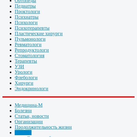
Ортопеды
Педиатры
Проктологи
Психиатры
Психологи
Психотерапевты
Пластические хирурги
Пульмонологи
Ревматологи
Репродуктологи
Стоматология
Терапевты
УЗИ
Урологи
Флебологи
Хирурги
Эндокринологи
Медицина-М
Болезни
Статьи, новости
Организации
Продолжительность жизни
Отзывы