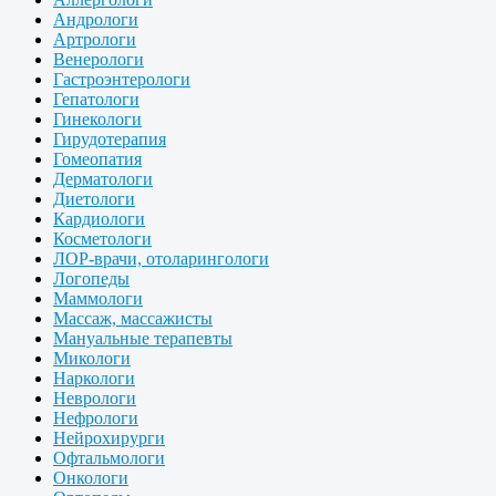
Андрологи
Артрологи
Венерологи
Гастроэнтерологи
Гепатологи
Гинекологи
Гирудотерапия
Гомеопатия
Дерматологи
Диетологи
Кардиологи
Косметологи
ЛОР-врачи, отоларингологи
Логопеды
Маммологи
Массаж, массажисты
Мануальные терапевты
Микологи
Наркологи
Неврологи
Нефрологи
Нейрохирурги
Офтальмологи
Онкологи