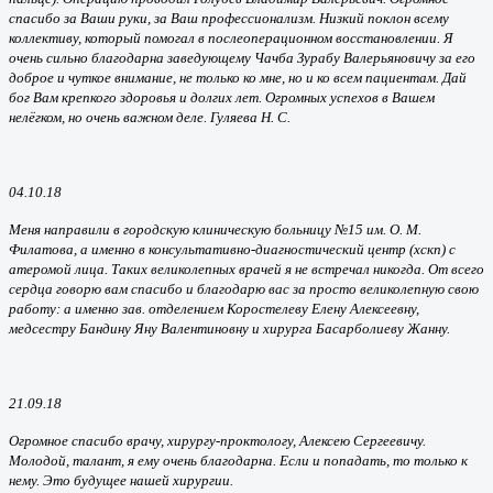
спасибо за Ваши руки, за Ваш профессионализм. Низкий поклон всему
коллективу, который помогал в послеоперационном восстановлении. Я
очень сильно благодарна заведующему Чачба Зурабу Валерьяновичу за его
доброе и чуткое внимание, не только ко мне, но и ко всем пациентам. Дай
бог Вам крепкого здоровья и долгих лет. Огромных успехов в Вашем
нелёгком, но очень важном деле. Гуляева Н. С.
04.10.18
Меня направили в городскую клиническую больницу №15 им. О. М.
Филатова, а именно в консультативно-диагностический центр (хскп) с
атеромой лица. Таких великолепных врачей я не встречал никогда. От всего
сердца говорю вам спасибо и благодарю вас за просто великолепную свою
работу: а именно зав. отделением Коростелеву Елену Алексеевну,
медсестру Бандину Яну Валентиновну и хирурга Басарболиеву Жанну.
21.09.18
Огромное спасибо врачу, хирургу-проктологу, Алексею Сергеевичу.
Молодой, талант, я ему очень благодарна. Если и попадать, то только к
нему. Это будущее нашей хирургии.