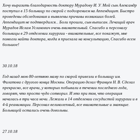
Хочу выразить благодарность доктору Мурадову И. У. Мой сын Александр
поступил в 15 больницу по скорой с подозрением на Аппендицит. Быстро
проведены обследования и выявлены причины возникших болей.
Аппендицит не подтвердился... Боли прошли, сын выписан. Лечащий врач
Мурадов Ислам Усланович очень внимательный. Спасибо и персоналу
больницы в 29 отделении хирургии - внимательные, все покажут, мне
помогли найти доктора, когда я приехала на консультацию, Спасибо всем
большое!
30.10.18
Год назад мою 80-летнюю маму по скорой привезли в больницу им.
Филатова с другого конца Москвы. Операцию делал Францев Н. В. Сделал
прекрасно, все врачи, у которых побывали в течении последнего года,
говорят, что просто чудо сотворил. И это при том, что операция
началась в три часа ночи. Лежали в 14 отделении сосудистой хирургии и в
4-й реанимации. Персонал великолепный, все внимательные и знающие.
Больницей остались очень довольны.
27.10.18