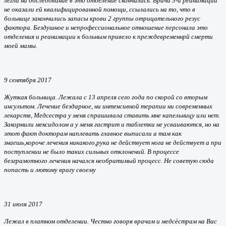
легла на обследование в это отделение скончалась. Врачи 3-й реанимации
не оказали ей квалифицированной помощи, ссылались на то, что в
больнице закончились запасы крови 2 группы отрицательного резус
фактора. Бездушное и непрофессиональное отношение персонала это
отделения и реанимации к больным привело к преждевременнрй смерти
моей мамы.
9 сентября 2017
Жуткая больница. Лежала с 13 апреля сего года по скорой со вторым
инсультом. Лечение бездарное, ни интенсивной терапии ни современных
лекарств, Медсестра у меня спрашивала ставить мне капельницу или нет.
Закормили мексидолом а у меня гастрит и таблетки не усваиваются, но на
этот факт докторам наплевать главное выписали а там как
знаешь,короче лечения никакого,рука не действует нога не действует а при
поступлении не было таких сильных отклонений. В процессе
безграмотного лечения начался необратимый процесс. Не советую сюда
попасть и лютому врагу своему
31 июля 2017
Лежал в платном отделении. Честно говоря врачам и медсёстрам на Вас