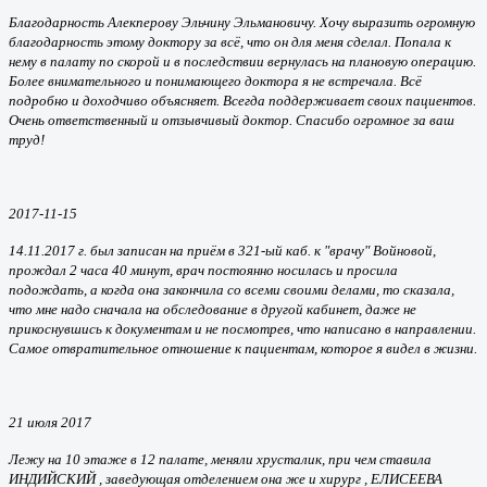
Благодарность Алекперову Эльчину Эльмановичу. Хочу выразить огромную
благодарность этому доктору за всё, что он для меня сделал. Попала к
нему в палату по скорой и в последствии вернулась на плановую операцию.
Более внимательного и понимающего доктора я не встречала. Всё
подробно и доходчиво объясняет. Всегда поддерживает своих пациентов.
Очень ответственный и отзывчивый доктор. Спасибо огромное за ваш
труд!
2017-11-15
14.11.2017 г. был записан на приём в 321-ый каб. к "врачу" Войновой,
прождал 2 часа 40 минут, врач постоянно носилась и просила
подождать, а когда она закончила со всеми своими делами, то сказала,
что мне надо сначала на обследование в другой кабинет, даже не
прикоснувшись к документам и не посмотрев, что написано в направлении.
Самое отвратительное отношение к пациентам, которое я видел в жизни.
21 июля 2017
Лежу на 10 этаже в 12 палате, меняли хрусталик, при чем ставила
ИНДИЙСКИЙ , заведующая отделением она же и хирург , ЕЛИСЕЕВА