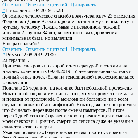
Ответить
|
Ответить с цитатой
|
Цитировать
#
Николаич
21.04.2019 13:28
Огромное человеческое спасибо врачу-терапевту 23 отделения
Федоровой Даяне Александровне - отличному специалисту и
чуткому человеку. Лежала мама с пневмонией, лежачий
инвалид 2 группы 84 лет, вероятность выздоровления
минимальная была, но вылечили.
Еще раз спасибо!
Ответить
|
Ответить с цитатой
|
Цитировать
#
Римма
22.08.2019 21:00
23 терапия...
Привезла свекровь по скорой с температурой и отеками на
нижних конечностях 09.08.2019 . У нее меиломная болезнь и
полный отказ почек (была на гемодиализе) профессиональное
заболевание.
Попала в 23 терапию, на копчике был небольшой пролежень.
Никто не обращал внимание на это , хотя я привезла все мази
и повязки от пролежней. С меиломной болезнью ни в коем
случае не должно быть инфекций. Никто даже не притронулся
что бы делать перевязки после смены памперсов. В итоге
через 9 дней сепсис (заражение крови) реанимация и смерть
моей свекрови. Причину смерти от сепсиса даже не указали в
свидетельстве о смерти.
Ужасная больница.Люди в возрасте там просто умирают от
бездействия врачей и персонала.