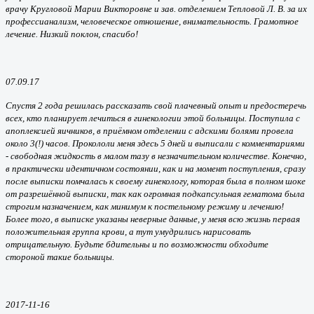
врачу Кругловой Марии Викторовне и зав. отделением Тепловой Л. В. за их
профессианализм, человеческое отношение, внимательность. Грамотное
лечение. Низкий поклон, спасибо!
07.09.17
Спустя 2 года решилась рассказать свой плачевный опыт и предостеречь
всех, кто планирует лечиться в гинекологии этой больницы. Поступила с
апоплексией яичников, в приёмном отделении с адскими болями провела
около 3(!) часов. Прокололи меня здесь 5 дней и выписали с комментариями
- свободная жидкость в малом тазу в незначительном количестве. Конечно,
в практически идентичном состоянии, как и на момент поступления, сразу
после выписки помчалась к своему гинекологу, которая была в полном шоке
от разрешённой выписки, так как огромная подкапсульная гематома была
строгим назначением, как минимум к постельному режиму и лечению!
Более того, в выписке указаны неверные данные, у меня всю жизнь первая
положительная группа крови, а тут умудрились нарисовать
отрицательную. Будьте бдительны и по возможности обходите
стороной такие больницы.
2017-11-16