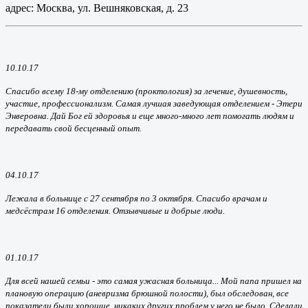
адрес: Москва, ул. Вешняковская, д. 23
10.10.17
Спасибо всему 18-му отделению (проктология) за лечение, душевность,
участие, профессионализм. Самая лучшая заведующая отделением - Этери
Энверовна. Дай Бог ей здоровья и еще много-много лет помогать людям и
передавать свой бесценный опыт.
04.10.17
Лежала в больнице с 27 сентября по 3 октября. Спасибо врачам и
медсёстрам 16 отделения. Отзывчивые и добрые люди.
01.10.17
Для всей нашей семьи - это самая ужасная больница... Мой папа пришел на
плановую операцию (аневризма брюшной полости), был обследован, все
показатели были хорошие, никаких других проблем у него не было. Сделали