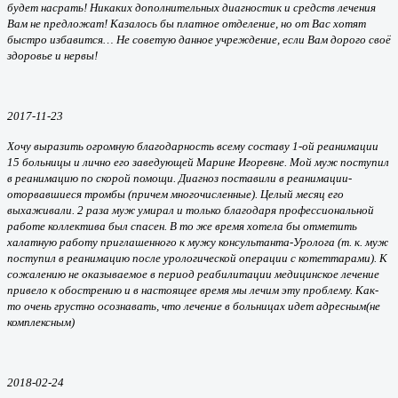
будет насрать! Никаких дополнительных диагностик и средств лечения
Вам не предложат! Казалось бы платное отделение, но от Вас хотят
быстро избавится… Не советую данное учреждение, если Вам дорого своё
здоровье и нервы!
2017-11-23
Хочу выразить огромную благодарность всему составу 1-ой реанимации
15 больницы и лично его заведующей Марине Игоревне. Мой муж поступил
в реанимацию по скорой помощи. Диагноз поставили в реанимации-
оторвавшиеся тромбы (причем многочисленные). Целый месяц его
выхаживали. 2 раза муж умирал и только благодаря профессиональной
работе коллектива был спасен. В то же время хотела бы отметить
халатную работу приглашенного к мужу консультанта-Уролога (т. к. муж
поступил в реанимацию после урологической операции с котеттарами). К
сожалению не оказываемое в период реабилитации медицинское лечение
привело к обострению и в настоящее время мы лечим эту проблему. Как-
то очень грустно осознавать, что лечение в больницах идет адресным(не
комплексным)
2018-02-24