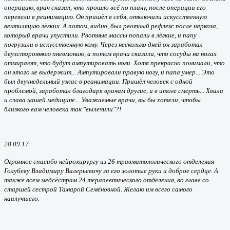
операцию, врач сказал, что прошло всё по плану, после операции его
перевели в реанимацию. Он пришёл в себя, отключили искусственную
вентиляцию лёгких. А потом, видно, был рвотный рефлекс после наркоза,
который врачи упустили. Рвотные массы попали в лёгкие, и папу
погрузили в искусственную кому. Через несколько дней он заработал
двухстороннюю пневмонию, а потом врачи сказали, что сосуды на ногах
отмирают, что будут ампутировать ноги. Хотя прекрасно понимали, что
он этого не выдержит... Ампутировали правую ногу, и папа умер... Это
был двухнедельный ужас в реанимации. Пришёл человек с одной
проблемой, заработал благодаря врачам другие, и в итоге смерть... Хвала
и слава нашей медицине... Уважаемые врачи, вы бы хотели, чтобы
близкого вам человека так "вылечили"?!
28.09.17
Огромное спасибо нейрохирургу из 26 травматологического отделения
Голубеву Владимиру Валерьевичу за его золотые руки и доброе сердце. А
также всем медсёстрам 24 терапевтического отделения, во главе со
старшей сестрой Тамарой Семёновной. Желаю им всего самого
наилучшего.