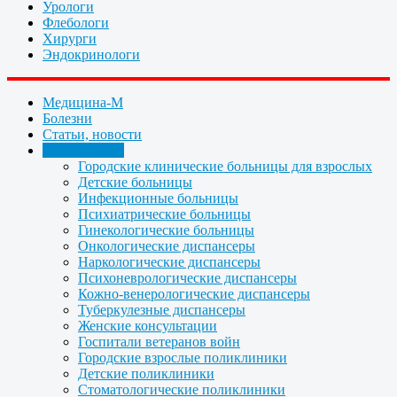
Урологи
Флебологи
Хирурги
Эндокринологи
Медицина-М
Болезни
Статьи, новости
Организации
Городские клинические больницы для взрослых
Детские больницы
Инфекционные больницы
Психиатрические больницы
Гинекологические больницы
Онкологические диспансеры
Наркологические диспансеры
Психоневрологические диспансеры
Кожно-венерологические диспансеры
Туберкулезные диспансеры
Женские консультации
Госпитали ветеранов войн
Городские взрослые поликлиники
Детские поликлиники
Стоматологические поликлиники