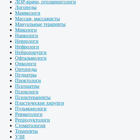
ЛОР-врачи, отоларингологи
Логопеды
Маммологи
Массаж, массажисты
Мануальные терапевты
Микологи
Наркологи
Неврологи
Нефрологи
Нейрохирурги
Офтальмологи
Онкологи
Ортопеды
Педиатры
Проктологи
Психиатры
Психологи
Психотерапевты
Пластические хирурги
Пульмонологи
Ревматологи
Репродуктологи
Стоматология
Терапевты
УЗИ