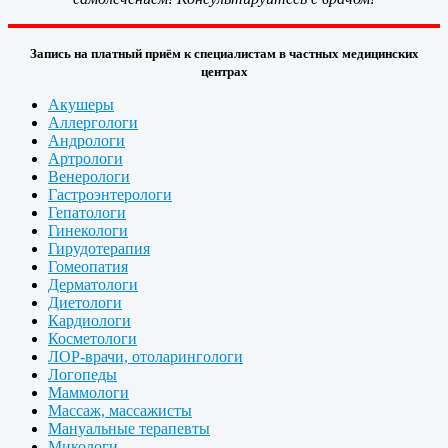
Запись на платный приём к специалистам в частных медицинских
центрах
Акушеры
Аллергологи
Андрологи
Артрологи
Венерологи
Гастроэнтерологи
Гепатологи
Гинекологи
Гирудотерапия
Гомеопатия
Дерматологи
Диетологи
Кардиологи
Косметологи
ЛОР-врачи, отоларингологи
Логопеды
Маммологи
Массаж, массажисты
Мануальные терапевты
Микологи