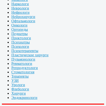
Наркологи
Неврологи
Нефрологи
Нейрохирурги
Офтальмологи
Онкологи
Ортопеды
Педиатры
Проктологи
Психиатры
Психологи
Психотерапевты
Пластические хирурги
Пульмонологи
Ревматологи
Репродуктологи
Стоматология
Терапевты
УЗИ
Урологи
Флебологи
Хирурги
Эндокринологи