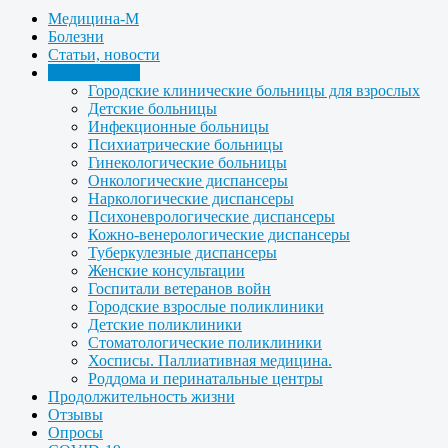
Медицина-М
Болезни
Статьи, новости
Организации
Городские клинические больницы для взрослых
Детские больницы
Инфекционные больницы
Психиатрические больницы
Гинекологические больницы
Онкологические диспансеры
Наркологические диспансеры
Психоневрологические диспансеры
Кожно-венерологические диспансеры
Туберкулезные диспансеры
Женские консультации
Госпитали ветеранов войн
Городские взрослые поликлиники
Детские поликлиники
Стоматологические поликлиники
Хосписы. Паллиативная медицина.
Роддома и перинатальные центры
Продолжительность жизни
Отзывы
Опросы