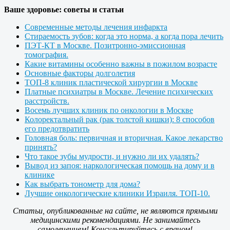
Ваше здоровье: советы и статьи
Современные методы лечения инфаркта
Стираемость зубов: когда это норма, а когда пора лечить
ПЭТ-КТ в Москве. Позитронно-эмиссионная
томография.
Какие витамины особенно важны в пожилом возрасте
Основные факторы долголетия
ТОП-8 клиник пластической хирургии в Москве
Платные психиатры в Москве. Лечение психических
расстройств.
Восемь лучших клиник по онкологии в Москве
Колоректальный рак (рак толстой кишки): 8 способов
его предотвратить
Головная боль: первичная и вторичная. Какое лекарство
принять?
Что такое зубы мудрости, и нужно ли их удалять?
Вывод из запоя: наркологическая помощь на дому и в
клинике
Как выбрать тонометр для дома?
Лучшие онкологические клиники Израиля. ТОП-10.
Статьи, опубликованные на сайте, не являются прямыми
медицинскими рекомендациями. Не занимайтесь
самолечением! Консультируйтесь с врачом!