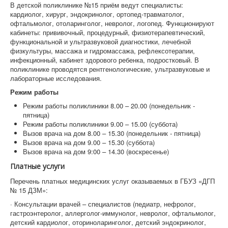
В детской поликлинике №15 приём ведут специалисты:
кардиолог, хирург, эндокринолог, ортопед-травматолог,
офтальмолог, отоларинголог, невролог, логопед. Функционируют
кабинеты: прививочный, процедурный, физиотерапевтический,
функциональной и ультразвуковой диагностики, лечебной
физкультуры, массажа и гидромассажа, рефлексотерапии,
инфекционный, кабинет здорового ребенка, подростковый. В
поликлинике проводятся рентгенологические, ультразвуковые и
лабораторные исследования.
Режим работы
Режим работы поликлиники 8.00 – 20.00 (понедельник -
пятница)
Режим работы поликлиники 9.00 – 15.00 (суббота)
Вызов врача на дом 8.00 – 15.30 (понедельник - пятница)
Вызов врача на дом 9.00 – 15.30 (суббота)
Вызов врача на дом 9:00 – 14.30 (воскресенье)
Платные услуги
Перечень платных медицинских услуг оказываемых в ГБУЗ «ДГП
№ 15 ДЗМ»:
· Консультации врачей – специалистов (педиатр, нефролог,
гастроэнтеролог, аллерголог-иммунолог, невролог, офтальмолог,
детский кардиолог, оториноларинголог, детский эндокринолог,