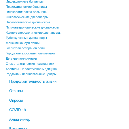
Инфекционные больницы
Психиатрические больницы
Гинекологические больницы
Онкологические диспансеры
Наркологические диспансеры
Психоневрологические диспансеры
Кожно-венерологические диспансеры
Туберкулезные диспансеры
Женские консультации
Госпитали ветеранов войн
Городские взрослые поликлиники
Детские поликлиники
Стоматологические поликлиники
Хосписы. Паллиативная медицина.
Роддома и перинатальные центры
Продолжительность жизни
Отзывы
Опросы
COVID-19
Альцгеймер
Витамины