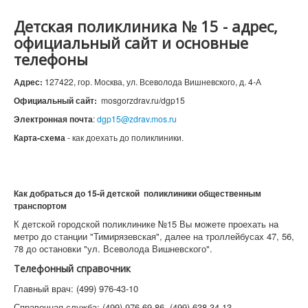
Детская поликлиника № 15 - адрес,
официальный сайт и основные
телефоны
Адрес:
127422, гор. Москва, ул. Всеволода Вишневского, д. 4-А
Официальный сайт:
mosgorzdrav.ru/dgp15
Электронная почта
:
dgp15@zdrav.mos.ru
Карта-схема
- как доехать до поликлиники.
Как добраться до 15
-й детской поликлиники
общественным
транспортом
К детской городской поликлинике №15 Вы можете проехать на
метро до станции "Тимирязевская", далее на троллейбусах 47, 56,
78 до остановки "ул. Всеволода Вишневского".
Телефонный справочник
Главный врач: (499) 976-43-10
Справочная служба: (499) 976-69-86, (499) 638-34-13