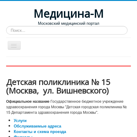
Медицина-М
Московский медицинский портал
Искать...
Больницы
Поликлиники
Детская поликлиника № 15
Роддома и женские консультации
(Москва, ул. Вишневского)
Диспансеры
Официальное название
Государственное бюджетное учреждение
Лучшие специализированные клиники
здравоохранения города Москвы "Детская городская поликлиника №
15 Департамента здравоохранения города Москвы".
Отзывы пациентов
Услуги
Обслуживаемые адреса
Контакты и схема проезда
Филиалы