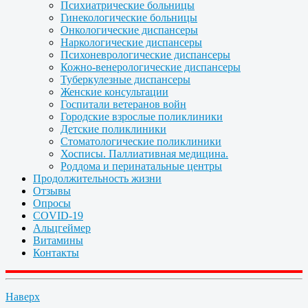
Психиатрические больницы
Гинекологические больницы
Онкологические диспансеры
Наркологические диспансеры
Психоневрологические диспансеры
Кожно-венерологические диспансеры
Туберкулезные диспансеры
Женские консультации
Госпитали ветеранов войн
Городские взрослые поликлиники
Детские поликлиники
Стоматологические поликлиники
Хосписы. Паллиативная медицина.
Роддома и перинатальные центры
Продолжительность жизни
Отзывы
Опросы
COVID-19
Альцгеймер
Витамины
Контакты
Наверх