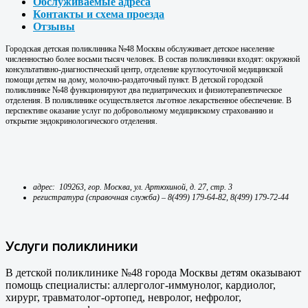
Обслуживаемые адреса
Контакты и схема проезда
Отзывы
Городская детская поликлиника №48 Москвы обслуживает детское население
численностью более восьми тысяч человек. В состав поликлиники входят: окружной
консультативно-диагностический центр, отделение круглосуточной медицинской
помощи детям на дому, молочно-раздаточный пункт. В детской городской
поликлинике №48 функционируют два педиатрических и физиотерапевтическое
отделения. В поликлинике осуществляется льготное лекарственное обеспечение. В
перспективе оказание услуг по добровольному медицинскому страхованию и
открытие эндокринологического отделения.
адрес: 109263, гор. Москва, ул. Артюхиной, д. 27, стр. 3
регистратура (справочная служба) – 8(499) 179-64-82, 8(499) 179-72-44
Услуги поликлиники
В детской поликлинике №48 города Москвы детям оказывают
помощь специалисты: аллерголог-иммунолог, кардиолог,
хирург, травматолог-ортопед, невролог, нефролог,