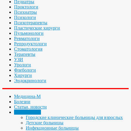
Педиатры
Проктологи
Психиатры
Психологи
Психотерапевты
Пластические хирурги
Пульмонологи
Ревматологи
Репродуктологи
Стоматология
Терапевты
УЗИ
Урологи
Флебологи
Хирурги
Эндокринологи
Медицина-М
Болезни
Статьи, новости
Организации
Городские клинические больницы для взрослых
Детские больницы
Инфекционные больницы