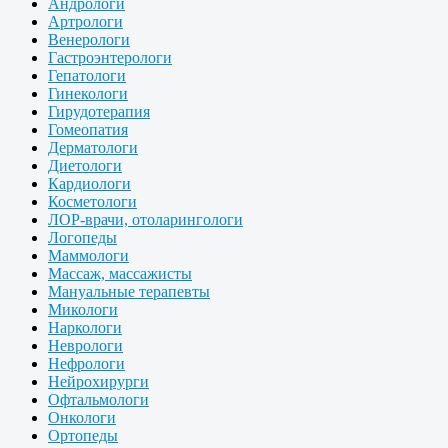
Андрологи
Артрологи
Венерологи
Гастроэнтерологи
Гепатологи
Гинекологи
Гирудотерапия
Гомеопатия
Дерматологи
Диетологи
Кардиологи
Косметологи
ЛОР-врачи, отоларингологи
Логопеды
Маммологи
Массаж, массажисты
Мануальные терапевты
Микологи
Наркологи
Неврологи
Нефрологи
Нейрохирурги
Офтальмологи
Онкологи
Ортопеды