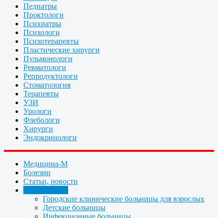
Педиатры
Проктологи
Психиатры
Психологи
Психотерапевты
Пластические хирурги
Пульмонологи
Ревматологи
Репродуктологи
Стоматология
Терапевты
УЗИ
Урологи
Флебологи
Хирурги
Эндокринологи
Медицина-М
Болезни
Статьи, новости
Организации
Городские клинические больницы для взрослых
Детские больницы
Инфекционные больницы