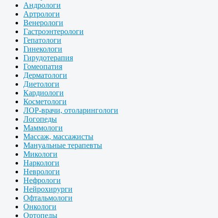
Андрологи
Артрологи
Венерологи
Гастроэнтерологи
Гепатологи
Гинекологи
Гирудотерапия
Гомеопатия
Дерматологи
Диетологи
Кардиологи
Косметологи
ЛОР-врачи, отоларингологи
Логопеды
Маммологи
Массаж, массажисты
Мануальные терапевты
Микологи
Наркологи
Неврологи
Нефрологи
Нейрохирурги
Офтальмологи
Онкологи
Ортопеды