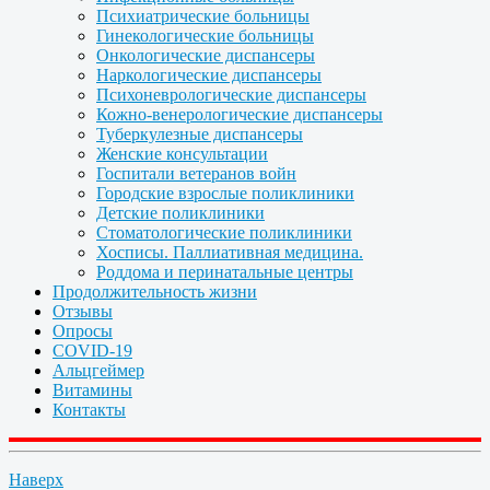
Психиатрические больницы
Гинекологические больницы
Онкологические диспансеры
Наркологические диспансеры
Психоневрологические диспансеры
Кожно-венерологические диспансеры
Туберкулезные диспансеры
Женские консультации
Госпитали ветеранов войн
Городские взрослые поликлиники
Детские поликлиники
Стоматологические поликлиники
Хосписы. Паллиативная медицина.
Роддома и перинатальные центры
Продолжительность жизни
Отзывы
Опросы
COVID-19
Альцгеймер
Витамины
Контакты
Наверх