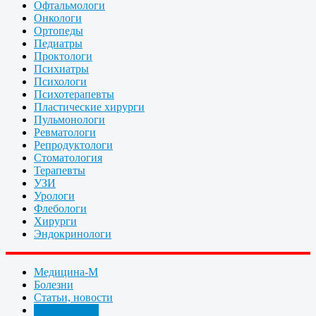
Офтальмологи
Онкологи
Ортопеды
Педиатры
Проктологи
Психиатры
Психологи
Психотерапевты
Пластические хирурги
Пульмонологи
Ревматологи
Репродуктологи
Стоматология
Терапевты
УЗИ
Урологи
Флебологи
Хирурги
Эндокринологи
Медицина-М
Болезни
Статьи, новости
Организации