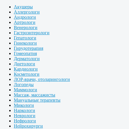
Акушеры
Аллергологи
Андрологи
Артрологи
Венерологи
Гастроэнтерологи
Гепатологи
Гинекологи
Гирудотерапия
Гомеопатия
Дерматологи
Диетологи
Кардиологи
Косметологи
ЛОР-врачи, отоларингологи
Логопеды
Маммологи
Массаж, массажисты
Мануальные терапевты
Микологи
Наркологи
Неврологи
Нефрологи
Нейрохирурги