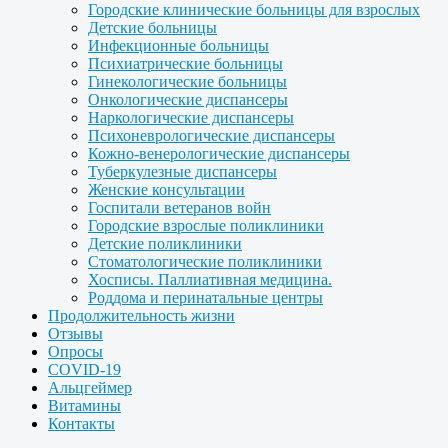
Городские клинические больницы для взрослых
Детские больницы
Инфекционные больницы
Психиатрические больницы
Гинекологические больницы
Онкологические диспансеры
Наркологические диспансеры
Психоневрологические диспансеры
Кожно-венерологические диспансеры
Туберкулезные диспансеры
Женские консультации
Госпитали ветеранов войн
Городские взрослые поликлиники
Детские поликлиники
Стоматологические поликлиники
Хосписы. Паллиативная медицина.
Роддома и перинатальные центры
Продолжительность жизни
Отзывы
Опросы
COVID-19
Альцгеймер
Витамины
Контакты