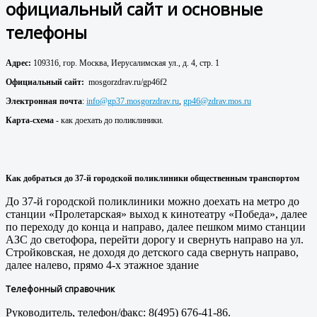
официальный сайт и основные
телефоны
Адрес:
109316, гор. Москва, Иерусалимская ул., д. 4, стр. 1
Официальный сайт:
mosgorzdrav.ru/gp46f2
Электронная почта
:
info@gp37.mosgorzdrav.ru
,
gp46@zdrav.mos.ru
Карта-схема
- как доехать до поликлиники.
Как добраться до 37
-й городской поликлиники
общественным транспортом
До 37-й городской поликлиники можно доехать на метро до
станции «Пролетарская» выход к кинотеатру «Победа», далее
по переходу до конца и направо, далее пешком мимо станции
АЗС до светофора, перейти дорогу и свернуть направо на ул.
Стройковская, не доходя до детского сада свернуть направо,
далее налево, прямо 4-х этажное здание
Телефонный справочник
Руководитель, телефон/факс: 8(495) 676-41-86.