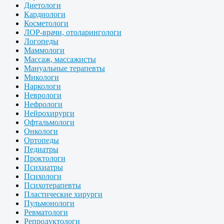
Диетологи
Кардиологи
Косметологи
ЛОР-врачи, отоларингологи
Логопеды
Маммологи
Массаж, массажисты
Мануальные терапевты
Микологи
Наркологи
Неврологи
Нефрологи
Нейрохирурги
Офтальмологи
Онкологи
Ортопеды
Педиатры
Проктологи
Психиатры
Психологи
Психотерапевты
Пластические хирурги
Пульмонологи
Ревматологи
Репродуктологи