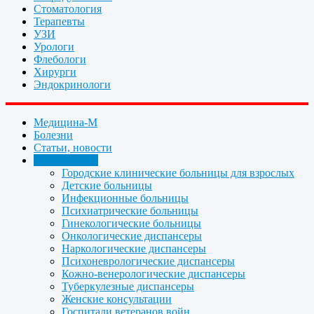
Стоматология
Терапевты
УЗИ
Урологи
Флебологи
Хирурги
Эндокринологи
Медицина-М
Болезни
Статьи, новости
Организации
Городские клинические больницы для взрослых
Детские больницы
Инфекционные больницы
Психиатрические больницы
Гинекологические больницы
Онкологические диспансеры
Наркологические диспансеры
Психоневрологические диспансеры
Кожно-венерологические диспансеры
Туберкулезные диспансеры
Женские консультации
Госпитали ветеранов войн