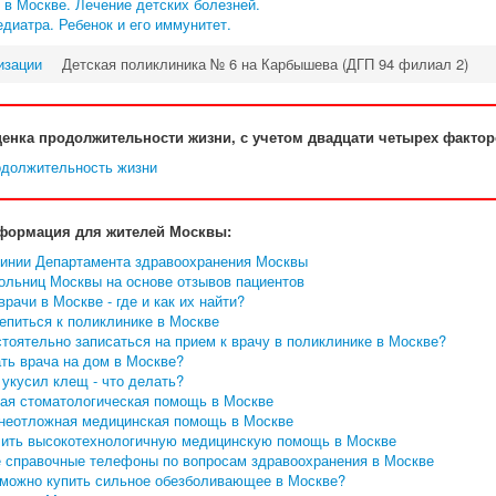
 в Москве. Лечение детских болезней.
диатра. Ребенок и его иммунитет.
изации
Детская поликлиника № 6 на Карбышева (ДГП 94 филиал 2)
енка продолжительности жизни, с учетом двадцати четырех факто
формация для жителей Москвы:
линии Департамента здравоохранения Москвы
больниц Москвы на основе отзывов пациентов
рачи в Москве - где и как их найти?
епиться к поликлинике в Москве
тоятельно записаться на прием к врачу в поликлинике в Москве?
ть врача на дом в Москве?
укусил клещ - что делать?
ая стоматологическая помощь в Москве
 неотложная медицинская помощь в Москве
чить высокотехнологичную медицинскую помощь в Москве
 справочные телефоны по вопросам здравоохранения в Москве
к можно купить сильное обезболивающее в Москве?