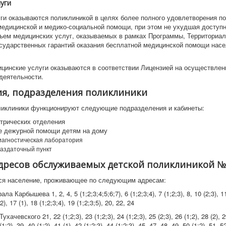
луги
ги оказываются поликлиникой в целях более полного удовлетворения по
медицинской и медико-социальной помощи, при этом не ухудшая доступн
бъем медицинских услуг, оказываемых в рамках Программы, Территориа
сударственных гарантий оказания бесплатной медицинской помощи нас
цинские услуги оказываются в соответствии Лицензией на осуществлен
деятельности.
я, подразделения поликлиники
ликлиники функционируют следующие подразделения и кабинеты:
атрических отделения
е дежурной помощи детям на дому
иагностическая лаборатория
аздаточный пункт
дресов обслуживаемых детской поликлиникой №
ся население, проживающее по следующим адресам:
а Карбышева 1, 2, 4, 5 (1;2;3;4;5;6;7), 6 (1;2;3;4), 7 (1;2;3), 8, 10 (2;3), 11
2), 17 (1), 18 (1;2;3;4), 19 (1;2;3;5), 20, 22, 24
ачевского 21, 22 (1;2;3), 23 (1;2;3), 24 (1;2;3), 25 (2;3), 26 (1;2), 28 (2), 29
(1;2), 39, 40 (1;2), 41 (1), 42 (1;2;3), 44 (1;2;3), 45, 47, 48, 49, 50 (1;2), 51, 5