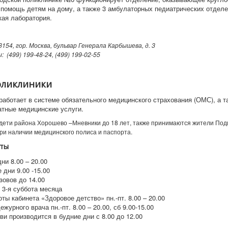
помощь детям на дому, а также 3 амбулаторных педиатрических отделен
кая лаборатория.
3154, гор. Москва, бульвар Генерала Карбышева, д. 3
ы:
(499) 199-48-24, (499) 199-02-55
оликлиники
работает в системе обязательного медицинского страхования (ОМС), а т
атные медицинские услуги.
ети района Хорошево –Мневники до 18 лет, также принимаются жители Под
ри наличии медицинского полиса и паспорта.
ты
ни 8.00 – 20.00
дни 9.00 -15.00
зовов до 14.00
 3-я суббота месяца
ты кабинета «Здоровое детство» пн.-пт. 8.00 – 20.00
ежурного врача пн.-пт. 8.00 – 20.00, сб 9.00-15.00
ви производится в будние дни с 8.00 до 12.00