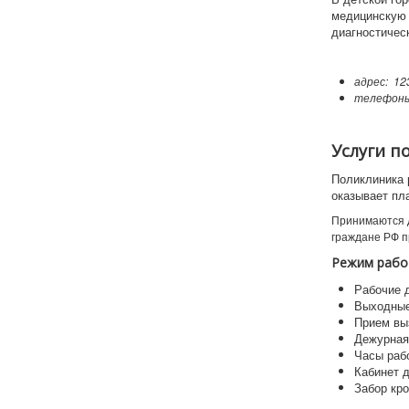
медицинскую 
диагностичес
адрес: 12
телефон
Услуги п
Поликлиника 
оказывает пл
Принимаются д
граждане РФ п
Режим рабо
Рабочие д
Выходные 
Прием вы
Дежурная
Часы рабо
Кабинет д
Забор кро