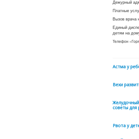
Дежурный адм
Платные услуг
Вызов врача н
Единый диспе
детям на дому
Телефон «Горяч
Астма у реб
Вехи развит
Желудочный 
советы для 
Рвота у дет