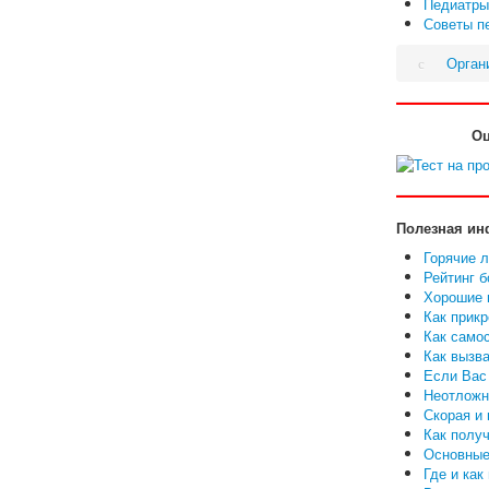
Педиатры
Советы пе
Орган
Оц
Полезная ин
Горячие 
Рейтинг 
Хорошие в
Как прикр
Как самос
Как вызва
Если Вас 
Неотложн
Скорая и
Как полу
Основные
Где и ка