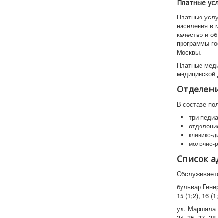
Платные ус
Платные услу
населения в 
качество и о
программы го
Москвы.
Платные меди
медицинской 
Отделени
В составе по
три педи
отделени
клинико-д
молочно-р
Список а
Обслуживает
бульвар Генерал
15 (1;2), 16 (1;
ул. Маршала Тух
34, 35, 37, 38 