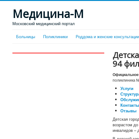
Медицина-М
Московский медицинский портал
Больницы
Поликлиники
Роддома и женские консультаци
Детска
94 фил
Официальное 
поликлиника №
Услуги
Структур
Обслужи
Контакты
Отзывы
Детская горо
возрастом до 
инвалидов – д
В детской го