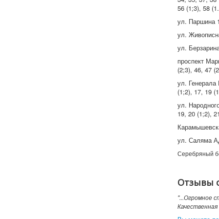
56 (1;3), 58 (1
ул. Паршина 11,
ул. Живописна
ул. Берзарина 
проспект Марша
(2;3), 46, 47 (
ул. Генерала Гл
(1;2), 17, 19 (1
ул. Народного О
19, 20 (1;2), 21
Карамышевская 
ул. Саляма Ад
Серебряный бо
Отзывы 
"...Огромное 
Качественная 