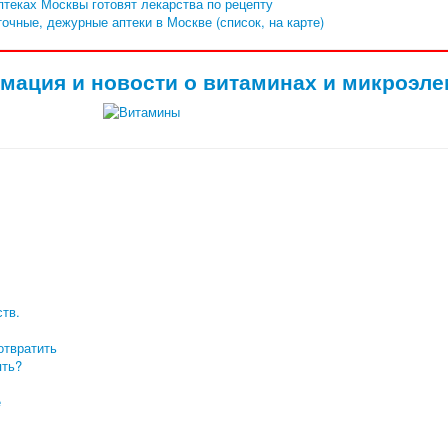
птеках Москвы готовят лекарства по рецепту
очные, дежурные аптеки в Москве (список, на карте)
мация и новости о витаминах и микроэле
тв.
отвратить
ять?
е