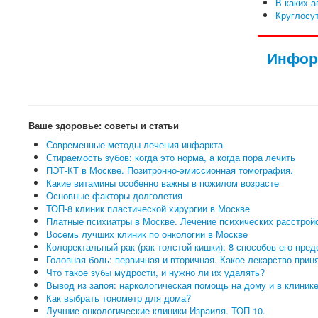
В каких а
Круглосут
Инфор
Ваше здоровье: советы и статьи
Современные методы лечения инфаркта
Стираемость зубов: когда это норма, а когда пора лечить
ПЭТ-КТ в Москве. Позитронно-эмиссионная томография.
Какие витамины особенно важны в пожилом возрасте
Основные факторы долголетия
ТОП-8 клиник пластической хирургии в Москве
Платные психиатры в Москве. Лечение психических расстройс
Восемь лучших клиник по онкологии в Москве
Колоректальный рак (рак толстой кишки): 8 способов его пред
Головная боль: первичная и вторичная. Какое лекарство прин
Что такое зубы мудрости, и нужно ли их удалять?
Вывод из запоя: наркологическая помощь на дому и в клиник
Как выбрать тонометр для дома?
Лучшие онкологические клиники Израиля. ТОП-10.