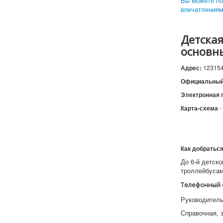
Вы можете по
впечатлениям
Детская
основн
Адрес:
123154
Официальный
Электронная 
Карта-схема
-
Как добраться
До 6-й детск
троллейбусам
Телефонный 
Руководитель 
Справочная, з