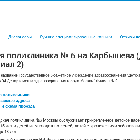
и
Диспансеры
Лучшие специализированные клиники
Отзывы па
я поликлиника № 6 на Карбышева 
иал 2)
название
Государственное бюджетное учреждение здравоохранения "Детска
 94 Департамента здравоохранения города Москвы" Филиал № 2.
а поликлиники
ваемые адреса
 и схема проезда
дская поликлиника №6 Москвы обслуживает прикрепленное детское нас
15 лет и детей из многодетных семей, детей с хроническими заболевани
о 18 лет.
родской поликлинике №6 функционирует отделение, оказывающее кругл