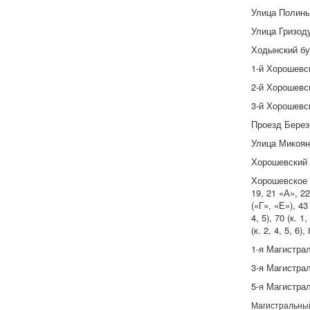
Улица Полины О
Улица Гризодуб
Ходынский буль
1-й Хорошевски
2-й Хорошевск
3-й Хорошевск
Проезд Березо
Улица Микояна
Хорошевский 
Хорошевское шо
19, 21 «А», 22,
(«Г», «Е»), 43 
4, 5), 70 (к. 1,
(к. 2, 4, 5, 6),
1-я Магистрал
3-я Магистрал
5-я Магистраль
Магистральный