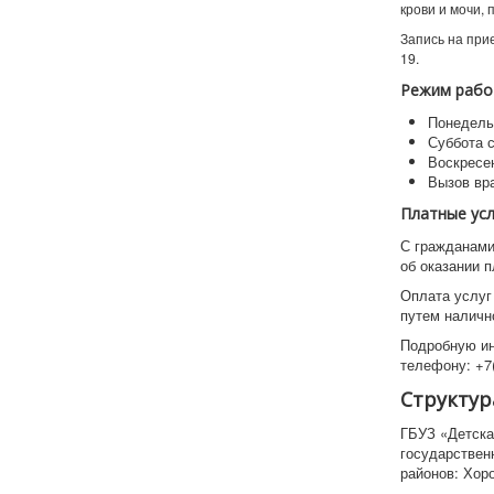
крови и мочи,
Запись на при
19.
Режим рабо
Понедельн
Суббота с
Воскресе
Вызов вр
Платные ус
С гражданами
об оказании 
Оплата услуг
путем наличн
Подробную ин
телефону: +7(
Структур
ГБУЗ «Детска
государствен
районов: Хор