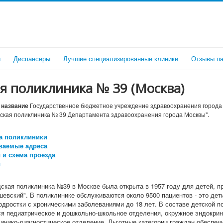
и
Диспансеры
Лучшие специализированные клиники
Отзывы па
я поликлиника № 39 (Москва)
название
Государственное бюджетное учреждение здравоохранения города
дская поликлиника № 39 Департамента здравоохранения города Москвы".
а поликлиники
ваемые адреса
 и схема проезда
ы
дская поликлиника №39 в Москве была открыта в 1957 году для детей, 
евский". В поликлинике обслуживаются около 9500 пациентов - это дети
одростки с хроническими заболеваниями до 18 лет. В составе детской п
я педиатрическое и дошкольно-школьное отделения, окружное эндокрин
линико-диагностическое отделение. Льготные категории граждан обеспе