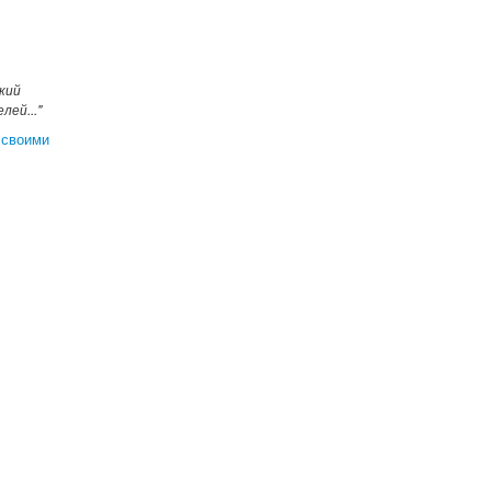
кий
ей..."
 своими