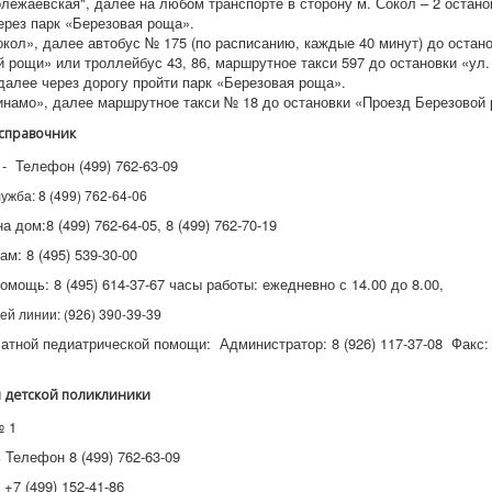
лежаевская", далее на любом транспорте в сторону м. Сокол – 2 остано
ерез парк «Березовая роща».
кол», далее автобус № 175 (по расписанию, каждые 40 минут) до остан
 рощи» или троллейбус 43, 86, маршрутное такси 597 до остановки «ул.
далее через дорогу пройти парк «Березовая роща».
инамо», далее маршрутное такси № 18 до остановки «Проезд Березовой
справочник
- Телефон (499) 762-63-09
жба: 8 (499) 762-64-06
а дом:8 (499) 762-64-05, 8 (499) 762-70-19
ам: 8 (495) 539-30-00
мощь: 8 (495) 614-37-67 часы работы: ежедневно с 14.00 до 8.00,
ей линии: (926) 390-39-39
тной педиатрической помощи: Администратор: 8 (926) 117-37-08 Факс: 8
 детской поликлиники
 1
Телефон 8 (499) 762-63-09
 +7 (499) 152-41-86