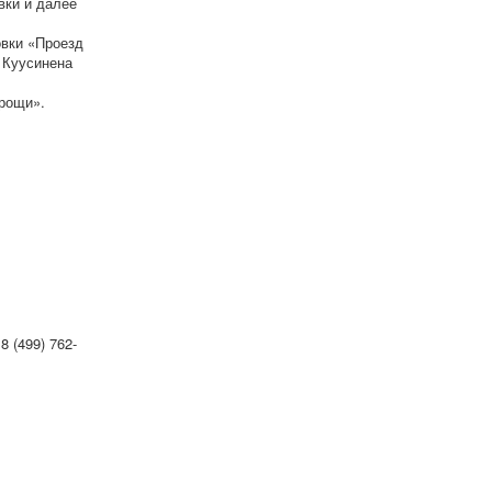
вки и далее
овки «Проезд
 Куусинена
 рощи».
 (499) 762-