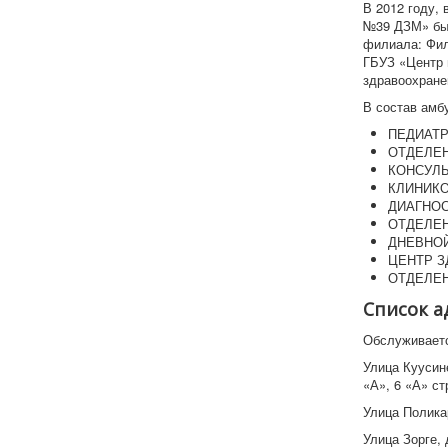
В 2012 году,
№39 ДЗМ» был
филиала: Фил
ГБУЗ «Центр 
здравоохране
В состав амб
ПЕДИАТ
ОТДЕЛЕ
КОНСУЛ
КЛИНИКО
ДИАГНО
ОТДЕЛЕ
ДНЕВНО
ЦЕНТР 
ОТДЕЛЕН
Список а
Обслуживает
Улица Куусинена
«А», 6 «А» стр.
Улица Поликарп
Улица Зорге, д