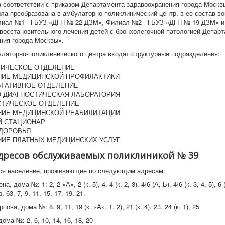
 в соответствии с приказом Департамента здравоохранения города Моск
а преобразована в амбулаторно-поликлинический центр, в ее состав в
иал №1 - ГБУЗ «ДГП № 22 ДЗМ», Филиал №2 - ГБУЗ «ДГП № 19 ДЗМ» и
восстановительного лечения детей с бронхолегочной патологией Депар
ния города Москвы».
улаторно-поликлинического центра входят структурные подразделения:
РИЧЕСКОЕ ОТДЕЛЕНИЕ
НИЕ МЕДИЦИНСКОЙ ПРОФИЛАКТИКИ
ЬТАТИВНОЕ ОТДЕЛЕНИЕ
-ДИАГНОСТИЧЕСКАЯ ЛАБОРАТОРИЯ
СТИЧЕСКОЕ ОТДЕЛЕНИЕ
НИЕ МЕДИЦИНСКОЙ РЕАБИЛИТАЦИИ
Й СТАЦИОНАР
ЗДОРОВЬЯ
ИЕ ПЛАТНЫХ МЕДИЦИНСКИХ УСЛУГ
дресов обслуживаемых поликлиникой № 39
ся население, проживающее по следующим адресам:
, дома №: 1; 2, 2 «А», 2 (к. 5), 4, 4 (к. 2, 3), 4/6 (А, Б), 4/6 (к. 3, 4, 5), 6 (
 63, 7, 9, 11, 15, 17, 19, 21.
ова, дома №: 8, 9, 11, 19 (к. «А», 1, 2), 21 (к. 4), 23, 24 (к. 1), 25
ома №: 2, 6, 10, 14, 16, 18, 20