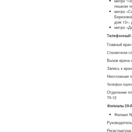
метро "По
пешком ч
метро «Со
Березовой
дом 13», 
метро «Д
Телефонный 
Главный врач 
Справочная слу
Вызов врача н
Запись к врач
Неотложная по
Телефон горяч
Отделение пла
70-12
Филиалы 39-й
Филиал №
Руководитель 
Регистратура: