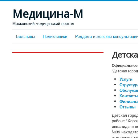
Медицина-М
Московский медицинский портал
Больницы
Поликлиники
Роддома и женские консультаци
Детска
Официальное 
"Детская горо
Услуги
Структур
Обслужи
Контакты
Филиал
Отзывы
Детская горо
районе "Хорош
инвалиды и п
№39 находятс
отделение, к