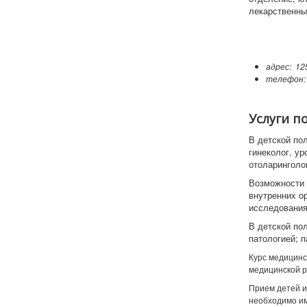
лекарственны
адрес: 125
телефон
Услуги п
В детской по
гинеколог, ур
отоларинголог
Возможности 
внутренних ор
исследования
В детской по
патологией; 
Курс медицинс
медицинской р
Прием детей и
необходимо им