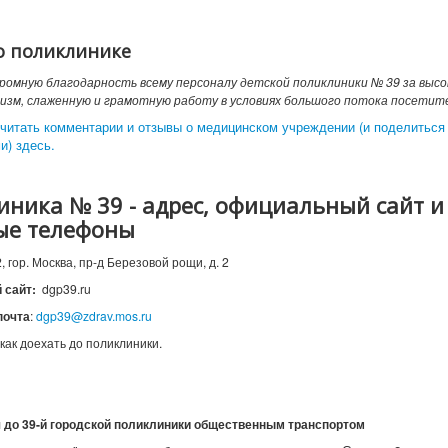
о поликлинике
громную благодарность всему персоналу детской поликлиники № 39 за высо
зм, слаженную и грамотную работу в условиях большого потока посетител
читать комментарии и отзывы о медицинском учреждении (и поделиться
и) здесь.
ника № 39 - адрес, официальный сайт и
ые телефоны
, гор. Москва, пр-д Березовой рощи, д. 2
 сайт:
dgp39.ru
почта
:
dgp39@zdrav.mos.ru
 как доехать до поликлиники.
 до 39
-й городской поликлиники
общественным транспортом