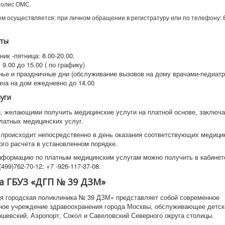
 полис ОМС.
ем осуществляется: при личном обращении в регистратуру или по телефону: 8
ты
ик -пятница: 8.00-20.00,
 9.00 до 15.00 ( по графику)
нье и праздничные дни (обслуживание вызовов на дому врачами-педиатр
ача на дом ежедневно до 14.00
луги
, желающими получить медицинские услуги на платной основе, заключа
платных медицинских услуг.
 происходит непосредственно в день оказания соответствующих медици
ого расчета в установленном порядке.
формацию по платным медицинским услугам можно получить в кабинете
499)762-70-12; +7 -926-117-37-08.
а ГБУЗ «ДГП № 39 ДЗМ»
я городская поликлиника № 39 ДЗМ» представляет собой современное
ное учреждение здравоохранения города Москвы, обслуживающее детск
ошевский, Аэропорт, Сокол и Савеловский Северного округа столицы.