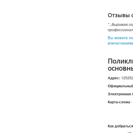
Отзывы 
"...Выражаю о
профессионали
Вы можете по
впечатлениям
Поликли
основн
Адрес:
125252
Официальный
Электронная 
Карта-схема
-
Как добраться