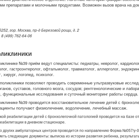
ми препаратами и молочными продуктами. Возможен вызов врача на до
252, гор. Москва, пр-д Березовой рощи, д. 2
:
8 (499) 762-64-06
оликлиники
ликлинике №39 приём ведут специалисты: педиатры, невролог, кардиолог
олог, гастроэнтеролог, офтальмолог, травматолог, аллерголог, эндокрин
, хирург, логопед, психолог.
поликлиники позволяют проводить современные ультразвуковые исслед
ганов, суставов, головного мозга, сосудов; рентгенологические и лабор
, функциональные исследования и суточный мониторинг работы сердца.
ликлинике №39 проводится восстановительное лечение детей с бронхол
пациенты получают физиолечение, водолечение, лечебный массаж.
кой реабилитации детей с бронхолегочной патологией проводится на базе о
еабилитации в дневном стационаре.
з других амбулаторных центров проводится по направлению Форма №057/у-0
еть следующие документы: выписка из истории развития ребенка, результат