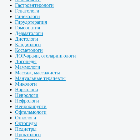
Гастроэнтерологи
Гепатологи
Гинекологи
Гирудотерапия
Гомеопатия
Дерматологи
Диетологи
Кардиологи
Косметологи
ЛОР-врачи, отоларингологи
Логопеды
Маммологи
Массаж, массажисты
Мануальные терапевты
Микологи
Наркологи
Неврологи
Нефрологи
Нейрохирурги
Офтальмологи
Онкологи
Ортопеды
Педиатры
Проктологи