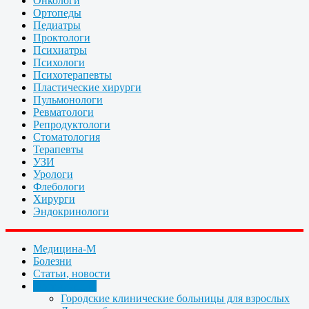
Онкологи
Ортопеды
Педиатры
Проктологи
Психиатры
Психологи
Психотерапевты
Пластические хирурги
Пульмонологи
Ревматологи
Репродуктологи
Стоматология
Терапевты
УЗИ
Урологи
Флебологи
Хирурги
Эндокринологи
Медицина-М
Болезни
Статьи, новости
Организации
Городские клинические больницы для взрослых