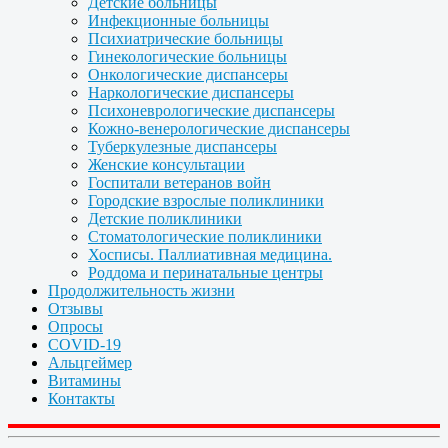
Детские больницы
Инфекционные больницы
Психиатрические больницы
Гинекологические больницы
Онкологические диспансеры
Наркологические диспансеры
Психоневрологические диспансеры
Кожно-венерологические диспансеры
Туберкулезные диспансеры
Женские консультации
Госпитали ветеранов войн
Городские взрослые поликлиники
Детские поликлиники
Стоматологические поликлиники
Хосписы. Паллиативная медицина.
Роддома и перинатальные центры
Продолжительность жизни
Отзывы
Опросы
COVID-19
Альцгеймер
Витамины
Контакты