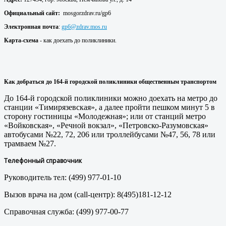
Официальный сайт:
mosgorzdrav.ru/gp6
Электронная почта
:
gp6@zdrav.mos.ru
Карта-схема
- как доехать до поликлиники.
Как добраться до 164
-й городской поликлиники
общественным транспортом
До 164-й городской поликлиники можно доехать на метро до
станции «Тимирязевская», а далее пройти пешком минут 5 в
сторону гостиницы «Молодежная»; или от станций метро
«Войковская», «Речной вокзал», «Петровско-Разумовская»
автобусами №22, 72, 206 или троллейбусами №47, 56, 78 или
трамваем №27.
Телефонный справочник
Руководитель тел: (499) 977-01-10
Вызов врача на дом (call-центр): 8(495)181-12-12
Справочная служба: (499) 977-00-77