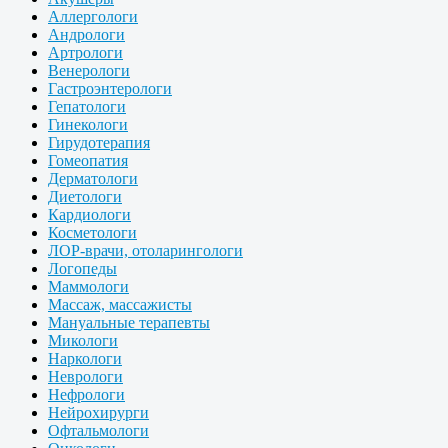
Аллергологи
Андрологи
Артрологи
Венерологи
Гастроэнтерологи
Гепатологи
Гинекологи
Гирудотерапия
Гомеопатия
Дерматологи
Диетологи
Кардиологи
Косметологи
ЛОР-врачи, отоларингологи
Логопеды
Маммологи
Массаж, массажисты
Мануальные терапевты
Микологи
Наркологи
Неврологи
Нефрологи
Нейрохирурги
Офтальмологи