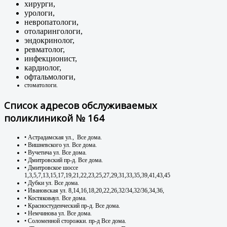
хирурги,
урологи,
невропатологи,
отоларингологи,
эндокринолог,
ревматолог,
инфекционист,
кардиолог,
офтальмологи,
стоматологи.
Список адресов обслуживаемых
поликлиникой № 164
• Астрадамская ул., Все дома.
• Вишневского ул. Все дома.
• Вучетича ул. Все дома.
• Дмитровский пр-д. Все дома.
• Дмитровское шоссе
1,3,5,7,13,15,17,19,21,22,23,25,27,29,31,33,35,39,41,43,45
• Дубки ул. Все дома.
• Ивановская ул. 8,14,16,18,20,22,26,32/34,32/36,34,36,
• Костяковаул. Все дома.
• Красностуденческий пр-д. Все дома.
• Немчинова ул. Все дома.
• Соломенной сторожки. пр-д Все дома.