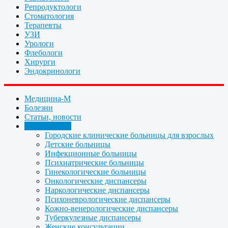
Репродуктологи
Стоматология
Терапевты
УЗИ
Урологи
Флебологи
Хирурги
Эндокринологи
Медицина-М
Болезни
Статьи, новости
Организации
Городские клинические больницы для взрослых
Детские больницы
Инфекционные больницы
Психиатрические больницы
Гинекологические больницы
Онкологические диспансеры
Наркологические диспансеры
Психоневрологические диспансеры
Кожно-венерологические диспансеры
Туберкулезные диспансеры
Женские консультации