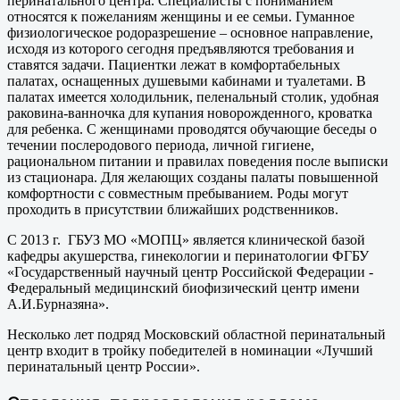
перинатального центра. Специалисты с пониманием
относятся к пожеланиям женщины и ее семьи. Гуманное
физиологическое родоразрешение – основное направление,
исходя из которого сегодня предъявляются требования и
ставятся задачи. Пациентки лежат в комфортабельных
палатах, оснащенных душевыми кабинами и туалетами. В
палатах имеется холодильник, пеленальный столик, удобная
раковина-ванночка для купания новорожденного, кроватка
для ребенка. С женщинами проводятся обучающие беседы о
течении послеродового периода, личной гигиене,
рациональном питании и правилах поведения после выписки
из стационара. Для желающих созданы палаты повышенной
комфортности с совместным пребыванием. Роды могут
проходить в присутствии ближайших родственников.
С 2013 г. ГБУЗ МО «МОПЦ» является клинической базой
кафедры акушерства, гинекологии и перинатологии ФГБУ
«Государственный научный центр Российской Федерации -
Федеральный медицинский биофизический центр имени
А.И.Бурназяна».
Несколько лет подряд Московский областной перинатальный
центр входит в тройку победителей в номинации «Лучший
перинатальный центр России».