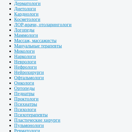
Дерматологи
Диетологи
Кардиологи
Косметологи
ЛОР-врачи, отоларингологи
Логопеды
Маммологи
Массаж, массажисты
Мануальные терапевты
Микологи
Наркологи
Неврологи
Нефрологи
Нейрохирурги
Офтальмологи
Онкологи
Ортопеды
Педиатры
Проктологи
Психиатры
Психологи
Психотерапевты
Пластические хирурги
Пульмонологи
Ревматологи