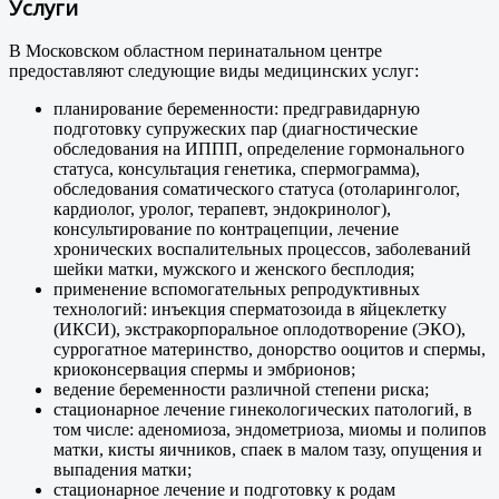
Услуги
В Московском областном перинатальном центре
предоставляют следующие виды медицинских услуг:
планирование беременности: предгравидарную
подготовку супружеских пар (диагностические
обследования на ИППП, определение гормонального
статуса, консультация генетика, спермограмма),
обследования соматического статуса (отоларинголог,
кардиолог, уролог, терапевт, эндокринолог),
консультирование по контрацепции, лечение
хронических воспалительных процессов, заболеваний
шейки матки, мужского и женского бесплодия;
применение вспомогательных репродуктивных
технологий: инъекция сперматозоида в яйцеклетку
(ИКСИ), экстракорпоральное оплодотворение (ЭКО),
суррогатное материнство, донорство ооцитов и спермы,
криоконсервация спермы и эмбрионов;
ведение беременности различной степени риска;
стационарное лечение гинекологических патологий, в
том числе: аденомиоза, эндометриоза, миомы и полипов
матки, кисты яичников, спаек в малом тазу, опущения и
выпадения матки;
стационарное лечение и подготовку к родам