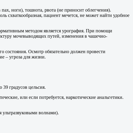
ах, ноги), тошнота, рвота (не приносит облегчения).
ль схваткообразная, пациент мечется, не может найти удобное
формативным методом является урография. При помощи
уктуру мочевыводящих путей, изменения в чашечно-
го состояния. Осмотр обязательно должен провести
ие – угроза для жизни.
 39 градусов цельсия.
ческие, или если потребуется, наркотические анальгетики.
я ультразвуковыми волнами).