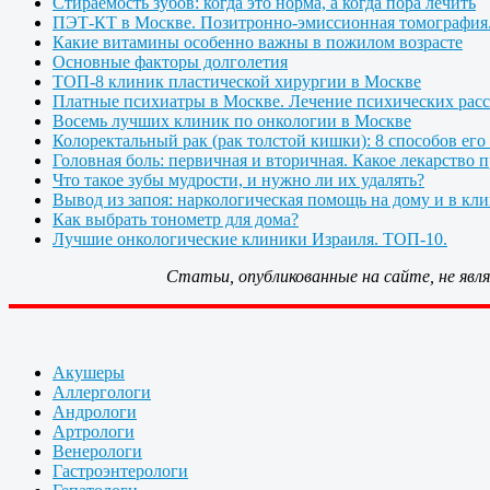
Стираемость зубов: когда это норма, а когда пора лечить
ПЭТ-КТ в Москве. Позитронно-эмиссионная томография
Какие витамины особенно важны в пожилом возрасте
Основные факторы долголетия
ТОП-8 клиник пластической хирургии в Москве
Платные психиатры в Москве. Лечение психических расс
Восемь лучших клиник по онкологии в Москве
Колоректальный рак (рак толстой кишки): 8 способов его
Головная боль: первичная и вторичная. Какое лекарство 
Что такое зубы мудрости, и нужно ли их удалять?
Вывод из запоя: наркологическая помощь на дому и в кл
Как выбрать тонометр для дома?
Лучшие онкологические клиники Израиля. ТОП-10.
Статьи, опубликованные на сайте, не яв
Акушеры
Аллергологи
Андрологи
Артрологи
Венерологи
Гастроэнтерологи