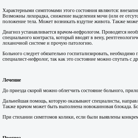
Характерными симптомами этого состояния являются: внезапный
Возможны лихорадка, снижение выделения мочи (или ее отсутст
положение тела. Может возникать вздутие живота. Также может
Диагноз устанавливается врачом-нефрологом. Проводятся нео
специального контраста, который вводят в вену, рентгенолог
лоханочной системе и прочую патологию.
Больного следует обязательно госпитализировать, необходимо
специалист-нефролог, так как это состояние можно спутать с д
Лечение
До приезда скорой можно облегчить состояние больного, прило
Дальнейшая помощь, которую оказывают специалисты, направле
Также врачом может быть выполнена новокаиновая блокада. Бо
При стихании симптомов колики, если были выявлены конкрем
Прогноз