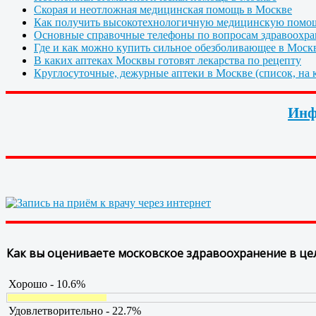
Скорая и неотложная медицинская помощь в Москве
Как получить высокотехнологичную медицинскую помо
Основные справочные телефоны по вопросам здравоохра
Где и как можно купить сильное обезболивающее в Моск
В каких аптеках Москвы готовят лекарства по рецепту
Круглосуточные, дежурные аптеки в Москве (список, на к
Инф
Как вы оцениваете московское здравоохранение в це
Хорошо - 10.6%
Удовлетворительно - 22.7%