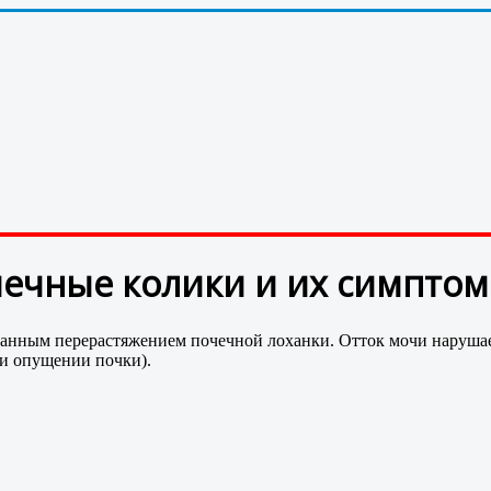
чечные колики и их симптом
анным перерастяжением почечной лоханки. Отток мочи нарушает
ри опущении почки).