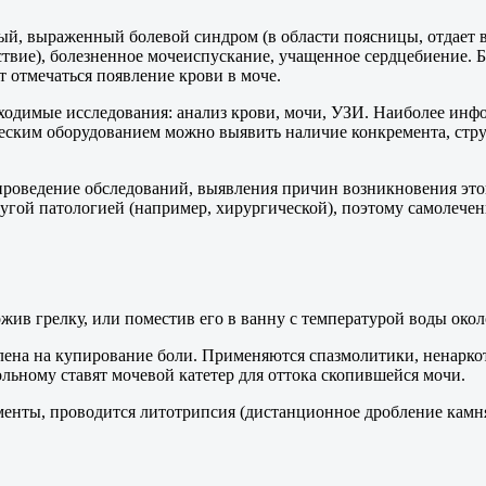
, выраженный болевой синдром (в области поясницы, отдает в п
вие), болезненное мочеиспускание, учащенное сердцебиение. Бо
 отмечаться появление крови в моче.
бходимые исследования: анализ крови, мочи, УЗИ. Наиболее ин
ическим оборудованием можно выявить наличие конкремента, стр
 проведение обследований, выявления причин возникновения это
ругой патологией (например, хирургической), поэтому самолечен
жив грелку, или поместив его в ванну с температурой воды около
на на купирование боли. Применяются спазмолитики, ненаркоти
льному ставят мочевой катетер для оттока скопившейся мочи.
енты, проводится литотрипсия (дистанционное дробление камн