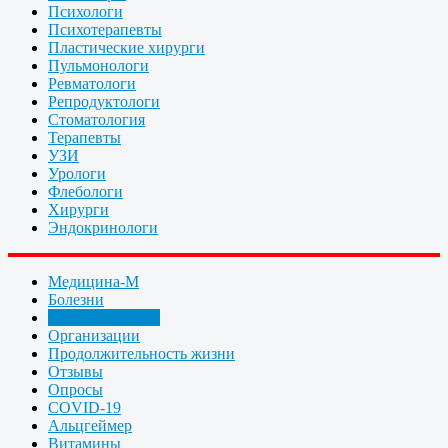
Психологи
Психотерапевты
Пластические хирурги
Пульмонологи
Ревматологи
Репродуктологи
Стоматология
Терапевты
УЗИ
Урологи
Флебологи
Хирурги
Эндокринологи
Медицина-М
Болезни
Статьи, новости
Организации
Продолжительность жизни
Отзывы
Опросы
COVID-19
Альцгеймер
Витамины