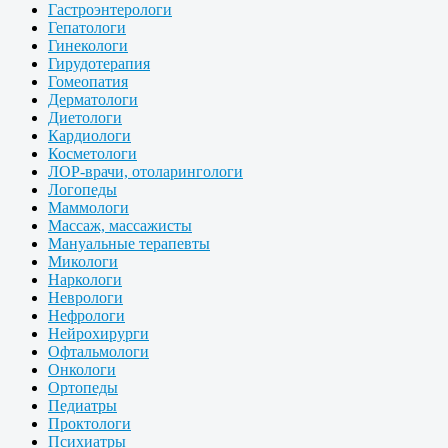
Гастроэнтерологи
Гепатологи
Гинекологи
Гирудотерапия
Гомеопатия
Дерматологи
Диетологи
Кардиологи
Косметологи
ЛОР-врачи, отоларингологи
Логопеды
Маммологи
Массаж, массажисты
Мануальные терапевты
Микологи
Наркологи
Неврологи
Нефрологи
Нейрохирурги
Офтальмологи
Онкологи
Ортопеды
Педиатры
Проктологи
Психиатры