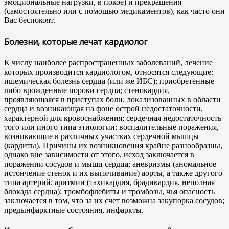
эмоциональные нагрузки, в покое) и прекращения
(самостоятельно или с помощью медикаментов), как часто они
Вас беспокоят.
Болезни, которые лечат кардиолог
К числу наиболее распространенных заболеваний, лечение
которых производится кардиологом, относятся следующие:
ишемическая болезнь сердца (или же ИБС); приобретенные
либо врожденные пороки сердца; стенокардия,
проявляющаяся в приступах боли, локализованных в области
сердца и возникающая на фоне острой недостаточности,
характерной для кровоснабжения; сердечная недостаточность
того или иного типа этиологии; воспалительные поражения,
возникающие в различных участках сердечной мышцы
(кардиты). Причины их возникновения крайне разнообразны,
однако вне зависимости от этого, исход заключается в
поражении сосудов и мышц сердца; аневризмы (аномальное
истончение стенок и их выпячивание) аорты, а также другого
типа артерий; аритмии (тахикардия, брадикардия, неполная
блокада сердца); тромбофлебиты и тромбозы, чья опасность
заключается в том, что за их счет возможна закупорка сосудов;
предынфарктные состояния, инфаркты.