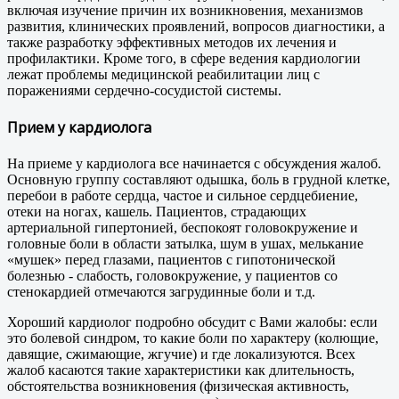
включая изучение причин их возникновения, механизмов
развития, клинических проявлений, вопросов диагностики, а
также разработку эффективных методов их лечения и
профилактики. Кроме того, в сфере ведения кардиологии
лежат проблемы медицинской реабилитации лиц с
поражениями сердечно-сосудистой системы.
Прием у кардиолога
На приеме у кардиолога все начинается с обсуждения жалоб.
Основную группу составляют одышка, боль в грудной клетке,
перебои в работе сердца, частое и сильное сердцебиение,
отеки на ногах, кашель. Пациентов, страдающих
артериальной гипертонией, беспокоят головокружение и
головные боли в области затылка, шум в ушах, мелькание
«мушек» перед глазами, пациентов с гипотонической
болезнью - слабость, головокружение, у пациентов со
стенокардией отмечаются загрудинные боли и т.д.
Хороший кардиолог подробно обсудит с Вами жалобы: если
это болевой синдром, то какие боли по характеру (колющие,
давящие, сжимающие, жгучие) и где локализуются. Всех
жалоб касаются такие характеристики как длительность,
обстоятельства возникновения (физическая активность,