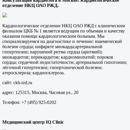
Консультация кардиолога в Москве. Кардиологическое
отделение НКЦ ОАО РЖД.
Кардиологическое отделение НКЦ ОАО РЖД с клиническим
филиалом ЦКБ № 1 является ведущим по объемам и качеству
оказания помощи кардиологическим больным. Мы
специализируемся на диагностике и лечении: ишемической
болезни сердца; инфаркте миокарда;артериальной
гипертензии; нарушений ритма сердца (аритмий);
миокардитов; перикардитов; кардиомиопатий; пороков
сердца; сердечной недостаточности; артериальной гипотонии;
лёгочной гипертензии; гипертонической болезни;
атеросклероза; кардиосклероза.
сайт: ckb-rzd.ru
адрес: 125315, Москва, Часовая ул., 20
Телефон: +7 (495) 925-0202
Медицинский центр IQ Clinic