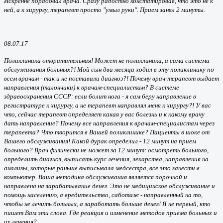
Искренне порадовал врача. Сразу радостно констатировав, что это не к
ней, а к хирургу, терапевт просто "умыл руки". Прием занял 2 минуты.
08.07.17
Поликлиника отвратительная! Может не поликлиника, а сама система
обслуживания больных?! Мой сын два месяца ходил в эту поликлинику по
всем врачам - так и не поставили диагноз?! Почему врач-терапевт выдает
направления (талончики) к врачам-специалистам? В системе
здравоохранения СССР: если болит нога - я сам беру направление в
регистратуре к хирургу, а не терапевт направлял меня к хирургу?! У вас
что, сейчас терапевт определяет какая у вас болезнь и к какому врачу
дать направление? Почему все направления к врачам-специалистам через
терапевта? Что творится в Вашей поликлинике? Пациенты в шоке от
Вашего обслуживания! Какой дурак определил - 12 минут на прием
больного? Врач физически не может за 12 минут: осмотреть больного,
определить диагноз, выписать курс лечения, лекарства, направления на
анализы, которые раньше выписывала медсестра, все это занести в
компьютер. Ваша методика обслуживания является порочной и
направлена на зарабатывание денег. Это не медицинское обслуживание и
помощь населению, а вредительство, саботаж - направленный на то,
чтобы не лечить больных, а заработать больше денег! Я не первый, кто
пишет Вам эти слова. Где реакция и изменение методов приема больных и
их лечения?