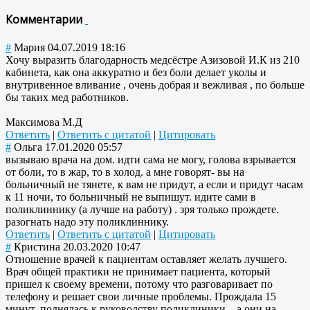
Комментарии
#
Мария
04.07.2019 18:16
Хочу выразить благодарность медсёстре Азизовой И.К из 210
кабинета, как она аккуратно и без боли делает уколы и
внутривенное вливание , очень добрая и вежливая , по больше
бы таких мед работников.
Максимова М.Д
Ответить
|
Ответить с цитатой
|
Цитировать
#
Ольга
17.01.2020 05:57
вызываю врача на дом. идти сама не могу, голова взрывается
от боли, то в жар, то в холод. а мне говорят- вы на
больничный не тянете, к вам не придут, а если и придут часам
к 11 ночи, то больничный не выпишут. идите сами в
поликлиннику (а лучше на работу) . зря только прождете.
разогнать надо эту поликлиннику.
Ответить
|
Ответить с цитатой
|
Цитировать
#
Кристина
20.03.2020 10:47
Отношение врачей к пациентам оставляет желать лучшего.
Врач общей практики не принимает пациента, который
пришел к своему времени, потому что разговаривает по
телефону и решает свои личные проблемы. Прождала 15
минут, поднялась к руководству поликлиники... а они на