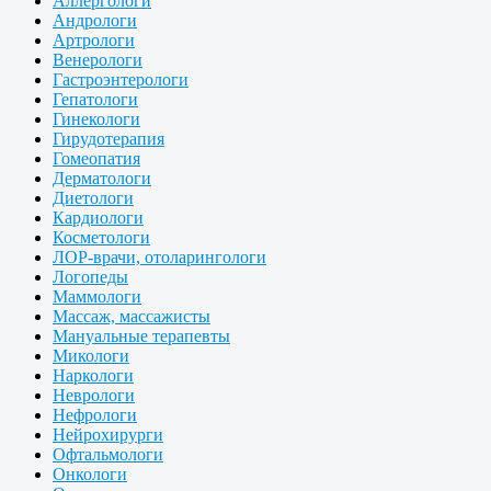
Аллергологи
Андрологи
Артрологи
Венерологи
Гастроэнтерологи
Гепатологи
Гинекологи
Гирудотерапия
Гомеопатия
Дерматологи
Диетологи
Кардиологи
Косметологи
ЛОР-врачи, отоларингологи
Логопеды
Маммологи
Массаж, массажисты
Мануальные терапевты
Микологи
Наркологи
Неврологи
Нефрологи
Нейрохирурги
Офтальмологи
Онкологи