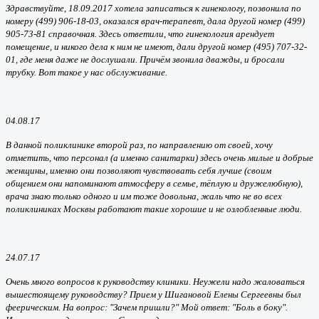
Здравствуйте, 18.09.2017 хотела записаться к гинекологу, позвонила по
номеру (499) 906-18-03, оказался врач-терапевт, дала другой номер (499)
905-73-81 справочная. Здесь ответили, что гинекология арендует
помещение, и никого дела к ним не имеют, дали другой номер (495) 707-32-
01, где меня даже не дослушали. Причём звонила дважды, и бросали
трубку. Вот такое у нас обслуживание.
04.08.17
В данной поликлинике второй раз, по направлению от своей, хочу
отметить, что персонал (а именно санитарки) здесь очень милые и добрые
женщины, именно они позволяют чувствовать себя лучше (своим
общением они напоминают атмосферу в семье, тёплую и дружелюбную),
врача знаю только одного и им тоже довольна, жаль что не во всех
поликлиниках Москвы работают такие хорошие и не озлобленные люди.
24.07.17
Очень много вопросов к руководству клиники. Неужели надо жаловаться
вышестоящему руководству? Прием у Шигановой Елены Сергеевны был
феерическим. На вопрос: "Зачем пришли?" Мой ответ: "Боль в боку".