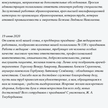
консультации, направления на дополнительные обследования. Просим
администрацию поликлиники отметить отличную работу специалиста.
Заслуженный работник здравоохранения, врач высшей квалификационной
категории по организации здравоохранения, ветеран труда, ветеран
атомной промышленности и энергетики Бежина Людмила Николаевна.
19 июня 2020
От имени всей нашей семьи, в преддверии праздника - Дня медицинского
работника, поздравляю коллектив нашей поликлиники № 138 с праздником.
Работа в медицине - это призвание, требующее от человека особых
качеств: высокого чувства ответственности, профессиональной
компетентности, отзывчивости, доброжелательности, умения
выслушать пациента, желания помочь ему. Лично хочу поздравить врачей-
терапевтов: Горелову Венеру Амировну, Вишнякова Алексея Сергеевича,
акушера-гинеколога Горбунову Антонину Семёновну, - обладающих этими
качествами. Спасибо вам за достойное служение благородному делу,
пусть ваш труд приносит вам удовлетворение, а нам, обращающимся к
вам за помощью, - радость выздоровления. Искренне желаю вам крепкого
здоровья, бодрости духа в этом непростом для всех году, новых
достижений! Всех сотрудников с праздником! С уважением, Ж. А.
Тлеубердинова.