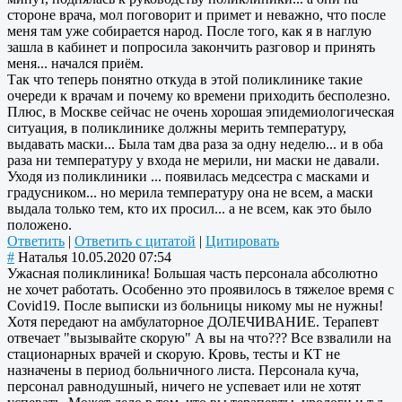
стороне врача, мол поговорит и примет и неважно, что после
меня там уже собирается народ. После того, как я в наглую
зашла в кабинет и попросила закончить разговор и принять
меня... начался приём.
Так что теперь понятно откуда в этой поликлинике такие
очереди к врачам и почему ко времени приходить бесполезно.
Плюс, в Москве сейчас не очень хорошая эпидемиологическая
ситуация, в поликлинике должны мерить температуру,
выдавать маски... Была там два раза за одну неделю... и в оба
раза ни температуру у входа не мерили, ни маски не давали.
Уходя из поликлиники ... появилась медсестра с масками и
градусником... но мерила температуру она не всем, а маски
выдала только тем, кто их просил... а не всем, как это было
положено.
Ответить
|
Ответить с цитатой
|
Цитировать
#
Наталья
10.05.2020 07:54
Ужасная поликлиника! Большая часть персонала абсолютно
не хочет работать. Особенно это проявилось в тяжелое время с
Covid19. После выписки из больницы никому мы не нужны!
Хотя передают на амбулаторное ДОЛЕЧИВАНИЕ. Терапевт
отвечает "вызывайте скорую" А вы на что??? Все взвалили на
стационарных врачей и скорую. Кровь, тесты и КТ не
назначены в период больничного листа. Персонала куча,
персонал равнодушный, ничего не успевает или не хотят