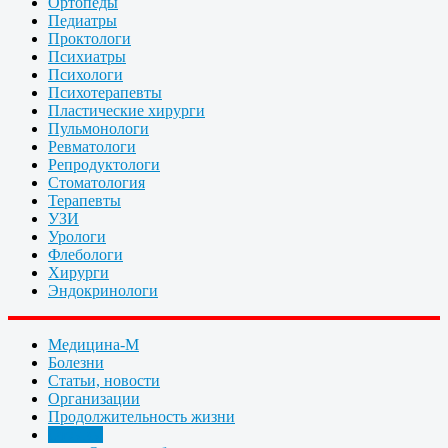
Ортопеды
Педиатры
Проктологи
Психиатры
Психологи
Психотерапевты
Пластические хирурги
Пульмонологи
Ревматологи
Репродуктологи
Стоматология
Терапевты
УЗИ
Урологи
Флебологи
Хирурги
Эндокринологи
Медицина-М
Болезни
Статьи, новости
Организации
Продолжительность жизни
Отзывы