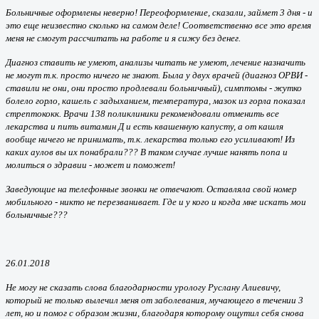
Больничные оформлены неверно! Переоформление, сказали, займет 3 дня - и
это еще неизвестно сколько на самом деле! Соответственно все это время
меня не смогут рассчитать на работе и я сижу без денег.
Диагноз ставить не умеют, анализы читать не умеют, лечение назначить
не могут т.к. просто ничего не знают. Была у двух врачей (диагноз ОРВИ -
ставили не они, они просто продлевали больничный), симптомы - жутко
болело горло, кашель с задыханием, температура, мазок из горла показал
стрептококк. Врачи 138 поликлиники рекомендовали отменить все
лекарства и пить витамин Д и есть квашенную капусту, а от кашля
вообще ничего не принимать, т.к. лекарства только его усиливают! Из
каких аулов вы их понабрали??? В таком случае лучше нанять попа и
молиться о здравии - может и поможет!
Заведующие на телефонные звонки не отвечают. Оставляла свой номер
мобильного - никто не перезванивает. Где и у кого и когда мне искать мои
больничные???
26.01.2018
Не могу не сказать слова благодарности урологу Руслану Алиевичу,
который не только вылечил меня от заболевания, мучающего в течении 3
лет, но и помог с образом жизни, благодаря которому ощутил себя снова