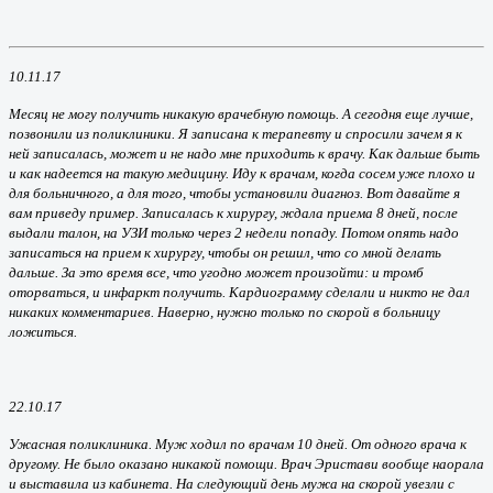
10.11.17
Месяц не могу получить никакую врачебную помощь. А сегодня еще лучше,
позвонили из поликлиники. Я записана к терапевту и спросили зачем я к
ней записалась, может и не надо мне приходить к врачу. Как дальше быть
и как надеется на такую медицину. Иду к врачам, когда сосем уже плохо и
для больничного, а для того, чтобы установили диагноз. Вот давайте я
вам приведу пример. Записалась к хирургу, ждала приема 8 дней, после
выдали талон, на УЗИ только через 2 недели попаду. Потом опять надо
записаться на прием к хирургу, чтобы он решил, что со мной делать
дальше. За это время все, что угодно может произойти: и тромб
оторваться, и инфаркт получить. Кардиограмму сделали и никто не дал
никаких комментариев. Наверно, нужно только по скорой в больницу
ложиться.
22.10.17
Ужасная поликлиника. Муж ходил по врачам 10 дней. От одного врача к
другому. Не было оказано никакой помощи. Врач Эристави вообще наорала
и выставила из кабинета. На следующий день мужа на скорой увезли с