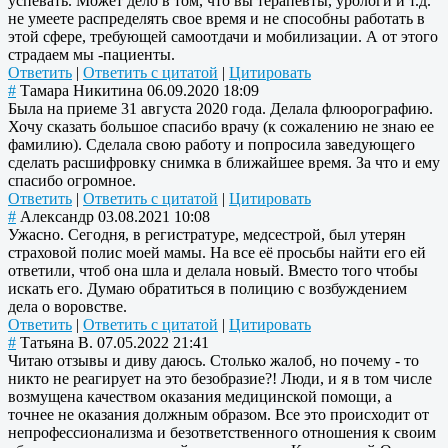
успевать. Может дело в том, что вы терапевты, урологи и т.д.
не умеете распределять свое время и не способны работать в
этой сфере, требующей самоотдачи и мобилизации. А от этого
страдаем мы -пациенты.
Ответить
|
Ответить с цитатой
|
Цитировать
#
Тамара Никитина
06.09.2020 18:09
Была на приеме 31 августа 2020 года. Делала флюорографию.
Хочу сказать большое спасибо врачу (к сожалению не знаю ее
фамилию). Сделала свою работу и попросила заведующего
сделать расшифровку снимка в ближайшее время. За что и ему
спасибо огромное.
Ответить
|
Ответить с цитатой
|
Цитировать
#
Александр
03.08.2021 10:08
Ужасно. Сегодня, в регистратуре, медсестрой, был утерян
страховой полис моей мамы. На все её просьбы найти его ей
ответили, чтоб она шла и делала новый. Вместо того чтобы
искать его. Думаю обратиться в полицию с возбуждением
дела о воровстве.
Ответить
|
Ответить с цитатой
|
Цитировать
#
Татьяна В.
07.05.2022 21:41
Читаю отзывы и диву даюсь. Столько жалоб, но почему - то
никто не реагирует на это безобразие?! Люди, и я в том числе
возмущена качеством оказания медицинской помощи, а
точнее не оказания должным образом. Все это происходит от
непрофессионализма и безответственного отношения к своим