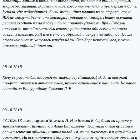
Благодаря заботе и вниманию моего врача, выносила и родила крепкого
здорового малыша. В самом начале, когда только узнала про беременность,
думала, где наблюдаться, были мысли идти платно из-за страха, что в
ЖК не смогут обеспечить квалифицированную помощь. Потом все-таки
решила сходить на разведку и была приятно удивлена. Врач Енгоянц
отнесся ко мне с большим вниманием, расспросил обо всем, отправил
сделать анализы, УЗИ и все это с добротой и искренней заботой. После
этого мне уже не хотелось никуда идти. Всю беременность вел, я очень
довольна работой доктора.
08.10.2018
Хочу выразить благодарность гинекологу Романовой Э. А. за высокий
профессионализм и внимательное, чуткое отношение к пациенту. Большое
спасибо за Вашу работу. Суслова Л. В.
03.10.2018
03.10.2018 г. мы с мужем (Бежина Л. Н. и Бежин В. С.) были на приеме у
завотделением Панчишиной Анны Витальевны. Получили очень приятное
впечатление от общении с этим молодым, но внимательным и грамотным
доктором. На все намеченные вопросы получили исчерпывающие ответы и