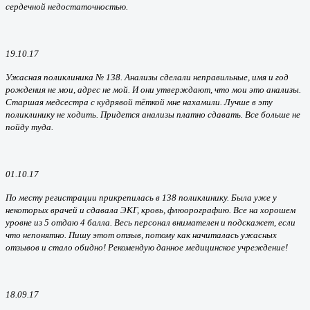
сердечной недостаточностью.
19.10.17
Ужасная поликлиника № 138. Анализы сделали неправильные, имя и год
рождения не мои, адрес не мой. И они утверждают, что мои это анализы.
Старшая медсестра с кудрявой тёткой мне нахамили. Лучше в эту
поликлинику не ходить. Придется анализы платно сдавать. Все больше не
пойду туда.
01.10.17
По месту регистрации прикрепилась в 138 поликлинику. Была уже у
некоторых врачей и сдавала ЭКГ, кровь, флюорографию. Все на хорошем
уровне из 5 отдаю 4 балла. Весь персонал внимателен и подскажет, если
что непонятно. Пишу этот отзыв, потому как начиталась ужасных
отзывов и стало обидно! Рекомендую данное медицинское учреждение!
18.09.17