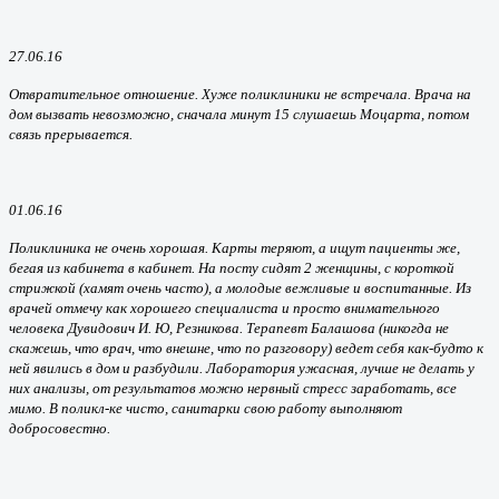
27.06.16
Отвратительное отношение. Хуже поликлиники не встречала. Врача на
дом вызвать невозможно, сначала минут 15 слушаешь Моцарта, потом
связь прерывается.
01.06.16
Поликлиника не очень хорошая. Карты теряют, а ищут пациенты же,
бегая из кабинета в кабинет. На посту сидят 2 женщины, с короткой
стрижкой (хамят очень часто), а молодые вежливые и воспитанные. Из
врачей отмечу как хорошего специалиста и просто внимательного
человека Дувидович И. Ю, Резникова. Терапевт Балашова (никогда не
скажешь, что врач, что внешне, что по разговору) ведет себя как-будто к
ней явились в дом и разбудили. Лаборатория ужасная, лучше не делать у
них анализы, от результатов можно нервный стресс заработать, все
мимо. В поликл-ке чисто, санитарки свою работу выполняют
добросовестно.