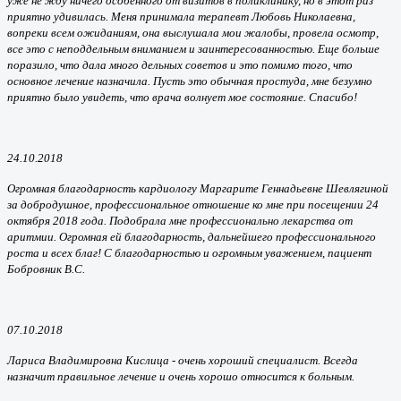
уже не жду ничего особенного от визитов в поликлинику, но в этот раз
приятно удивилась. Меня принимала терапевт Любовь Николаевна,
вопреки всем ожиданиям, она выслушала мои жалобы, провела осмотр,
все это с неподдельным вниманием и заинтересованностью. Еще больше
поразило, что дала много дельных советов и это помимо того, что
основное лечение назначила. Пусть это обычная простуда, мне безумно
приятно было увидеть, что врача волнует мое состояние. Спасибо!
24.10.2018
Огромная благодарность кардиологу Маргарите Геннадьевне Шевлягиной
за добродушное, профессиональное отношение ко мне при посещении 24
октября 2018 года. Подобрала мне профессионально лекарства от
аритмии. Огромная ей благодарность, дальнейшего профессионального
роста и всех благ! С благодарностью и огромным уважением, пациент
Бобровник В.С.
07.10.2018
Лариса Владимировна
Кислица
- очень хороший специалист. Всегда
назначит правильное лечение и очень хорошо относится к больным.