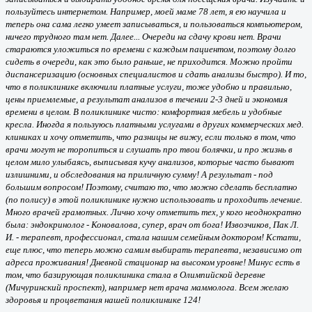
пользуйтесь интернетом. Например, моей маме 78 лет, я ею научила и
теперь она сама легко умеет записываться, и пользоваться компьютером,
ничего трудного там нет. Далее... Очереди на сдачу крови нет. Врачи
стараются уложиться по времени с каждым пациентом, поэтому долго
сидеть в очереди, как это было раньше, не приходится. Можно пройти
диспансеризацию (основных специалистов и сдать анализы быстро). И то,
что в поликлинике включили платные услуги, тоже удобно и правильно,
цены приемлемые, а результат анализов в течении 2-3 дней и экономия
времени в целом. В поликлинике чисто: комфортная мебель и удобные
кресла. Иногда я пользуюсь платными услугами в других коммерческих мед.
клиниках и хочу отметить, что разницы не вижу, если только в том, что
врачи могут не торопиться и слушать про твои болячки, и про жизнь в
целом мило улыбаясь, выписывая кучу анализов, которые часто бывают
излишними, и обследования на приличную сумму! А результат - под
большим вопросом! Поэтому, считаю то, что можно сделать бесплатно
(по полису) в этой поликлинике нужно использовать и проходить лечение.
Много врачей грамотных. Лично хочу отметить тех, у кого неоднократно
была: эндокринолог - Коновалова, супер, врач от бога! Извозчиков, Пак Л.
И. - терапевт, профессионал, стала нашим семейным доктором! Кстати,
еще плюс, что теперь можно самим выбирать терапевта, независимо от
адреса проживания! Дневной стационар на высоком уровне! Минус есть в
том, что базирующая поликлиника стала в Олимпийской деревне
(Мичуринский проспект), например нет врача маммолога. Всем желаю
здоровья и процветания нашей поликлинике 124!