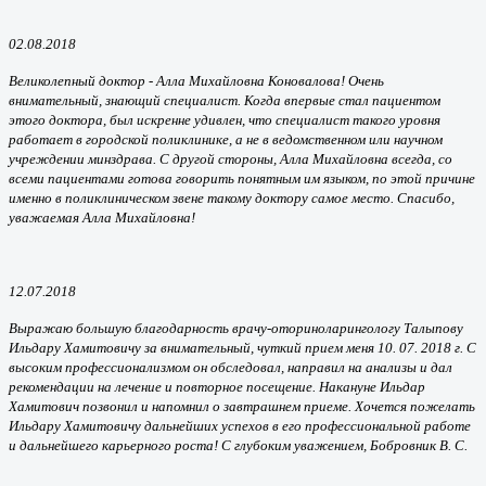
02.08.2018
Великолепный доктор - Алла Михайловна Коновалова! Очень
внимательный, знающий специалист. Когда впервые стал пациентом
этого доктора, был искренне удивлен, что специалист такого уровня
работает в городской поликлинике, а не в ведомственном или научном
учреждении минздрава. С другой стороны, Алла Михайловна всегда, со
всеми пациентами готова говорить понятным им языком, по этой причине
именно в поликлиническом звене такому доктору самое место. Спасибо,
уважаемая Алла Михайловна!
12.07.2018
Выражаю большую благодарность врачу-оториноларингологу Талыпову
Ильдару Хамитовичу за внимательный, чуткий прием меня 10. 07. 2018 г. С
высоким профессионализмом он обследовал, направил на анализы и дал
рекомендации на лечение и повторное посещение. Накануне Ильдар
Хамитович позвонил и напомнил о завтрашнем приеме. Хочется пожелать
Ильдару Хамитовичу дальнейших успехов в его профессиональной работе
и дальнейшего карьерного роста! С глубоким уважением, Бобровник В. С.