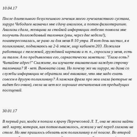
10.04.17
После длительного безуспешного лечения моего лучезапястного сустава,
хирург Чебодаев назначил мне сдачу анализов, а потом физиотерапию.
Анализы сдала, женщина за стойкой информации любезно помогла мне
получить долгожданный талончик (увы, через две недели!),
поинтересовалась, не рано ли для меня 8:10 утра. И вот день настал, я в
поликлинике, поднимаюсь на 2-й этаж, ищу кабинет 203. Пожилая
работница с тележкой, гружённой картами и т. п., спросила у меня, есть
ли талон. А по предъявлении его, саркастически заметила: "Глаза есть?
Читайте адрес!" Скажите, вы изучаете внимательно каждую строчку
талончика? Я - нет. Виновата сама. Но почему же ни хирург, ни дама со
службы информации не обратили моё внимание, что мне надо ехать
совсем в другую поликлинику? А хамская фраза про мои глаза (которые не
видят без очков), свела на нет все хорошие впечатления от предыдущих
посещений.
30.01.17
В первый раз, когда я попала к врачу Перечесовой Л. Т., она не могла найти
мед. карту, которая, как потом выяснилось, лежала у неё перед глазами на
столе. Но мне пришлось обегать всю поликлинику в её поиске. Во второй