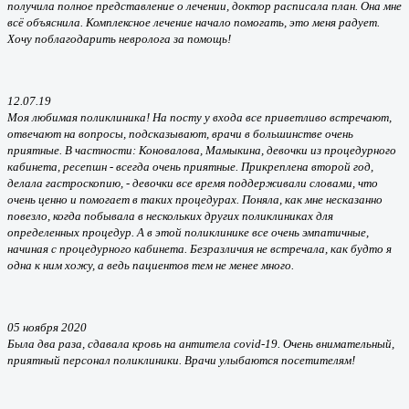
получила полное представление о лечении, доктор расписала план. Она мне
всё объяснила. Комплексное лечение начало помогать, это меня радует.
Хочу поблагодарить невролога за помощь!
12.07.19
Моя любимая поликлиника! На посту у входа все приветливо встречают,
отвечают на вопросы, подсказывают, врачи в большинстве очень
приятные. В частности: Коновалова, Мамыкина, девочки из процедурного
кабинета, ресепшн - всегда очень приятные. Прикреплена второй год,
делала гастроскопию, - девочки все время поддерживали словами, что
очень ценно и помогает в таких процедурах. Поняла, как мне несказанно
повезло, когда побывала в нескольких других поликлиниках для
определенных процедур. А в этой поликлинике все очень эмпатичные,
начиная с процедурного кабинета. Безразличия не встречала, как будто я
одна к ним хожу, а ведь пациентов тем не менее много.
05 ноября 2020
Была два раза, сдавала кровь на антитела covid-19. Очень внимательный,
приятный персонал поликлиники. Врачи улыбаются посетителям!