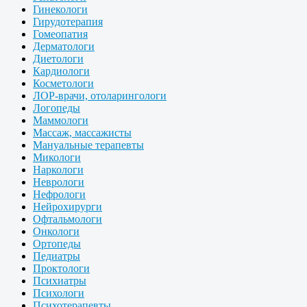
Гинекологи
Гирудотерапия
Гомеопатия
Дерматологи
Диетологи
Кардиологи
Косметологи
ЛОР-врачи, отоларингологи
Логопеды
Маммологи
Массаж, массажисты
Мануальные терапевты
Микологи
Наркологи
Неврологи
Нефрологи
Нейрохирурги
Офтальмологи
Онкологи
Ортопеды
Педиатры
Проктологи
Психиатры
Психологи
Психотерапевты