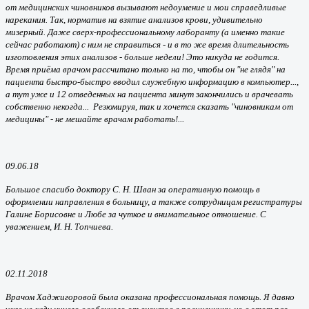
от медицинских чиновников вызывают недоумение и мои справедливые
нарекания. Так, норматив на взятие анализов крови, удивительно
мизерный. Даже сверх-профессиональному лаборанту (а именно такие
сейчас работают) с ним не справиться - и в то же время длительность
изготовления этих анализов - больше недели! Это никуда не годится.
Время приёма врачом рассчитано только на то, чтобы он "не глядя" на
пациента быстро-быстро вводил служебную информацию в компьютер...,
а тут уже и 12 отведенных на пациента минут закончились и врачевать
собственно некогда... Резюмируя, так и хочется сказать "чиновникам от
медицины" - не мешайте врачам работать!...
09.06.18
Большое спасибо доктору С. Н. Шван за оперативную помощь в
оформлении направления в больницу, а также сотрудницам регистратуры
Галине Борисовне и Любе за чуткое и внимательное отношение. С
уважением, И. Н. Топчиева.
02.11.2018
Врачом Хаджигоровой была оказана профессиональная помощь. Я давно