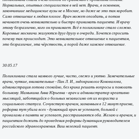
Нормальных, опытных специалистов в ней нет. Врачи, в основном,
закончившие медицинские вузы не в Москве, но даже не это так коробит.
Само отношение к людям плохое. Врач может опоздать, а потом
начинает очень невнимательно и быстро принимать пациента. И врачу
этому безразлично, кого он принимает. Всё в поликлинике стало сложно.
Коренные москвичи жалуются друг другу в очереди. Хочется спросить
почему так происходит. Это невнимательное отношение к пациентам,
это безразличие, эта чёрствость, а порой даже хамское отношение.
30.05.17
Поликлиника стала намного лучше, чисто, свежо и уютно. Замечательные
врачи, чуткие, внимательные - Пак Л. И., эндокринолог Коновалова,
администрация готова спокойно, без крика решать вопросы и помогать
больному. Мамыкина Анна Юрьевна - врач и администратор креативно
мыслящий, заботящийся о больных независимо от их возраста и
социального статуса. Сочувствую врачам, загнанным в 12 минут приема,
реформа тут убила всех - думающий врач не успевает, больной с
провалами в памяти не успевает, расстраиваются оба. Желаю и врачам, и
пациентам дожить до проведения реформы думающим руководителем
российского здравоохранения. Ваш нелегкий пациент.