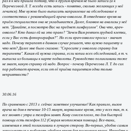
раз я к ней пришла потому, что к другим врачам не было записи (а к
Перечесовой Л. Т. всегда есть запись - понятно, сколько желающих у неё
лечится). Мне нужно было выписать направление на обследование в
соответствии с рекомендацией врача-онколога. В отведенное время на
приём специалистов она не укладывается. Далее, бланков на анализы у неё
нет. "Давайте, я посмотрю Вас на предмет лимфоузлов". Она что, врач-
онколог? Кто давал ей на это право? "Зачем Вам рентген грудной клетки,
если у Вас есть флюорография?". Но если врач-онколог просил - значит
надо. Почему терапевт в данном случае решает, что нужно пациенту и
что нет? Далее мне было сказано: "Спросите у онколога справку для
терапевта". Какая ей нужна справка, если копии всех обследований, в т. ч.
выписка из больницы к карте подколоты. Руководство поликлиники тоже
не знает, какую справку ей надо. Вопрос - почему Перечесова Л. Т. до сих
пор работает врачом, если от её приёма пациентам одни только
неприятности?
30.06.16
По сравнению с 2013 г. сейчас заметное улучшение! Как правило, вызов
врача на дом в течение 10-15 минут, нормальное время, это у всех так, т. к.
все звонят с утра и телефон занят. Кому совсем плохо, то для быстрой
помощи есть телефон 112 (Скорая неотложная помощь). Все-таки,
изменения в этой поликлиники в лучшую сторону. Во-первых, удобно самим
записываться и выбирать удобное время для посещения врача. Изучайте и