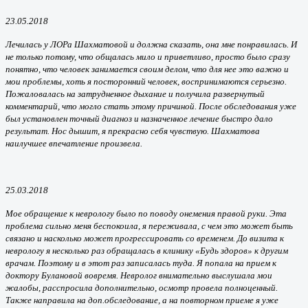
23.05.2018
Лечилась у ЛОРа Шахматовой и должна сказать, она мне понравилась. И
не только потому, что общалась мило и приветливо, просто было сразу
понятно, что человек занимается своим делом, что для нее это важно и
мои проблемы, хоть я посторонний человек, воспринимаются серьезно.
Пожаловалась на затрудненное дыхание и получила развернутый
комментарий, что могло стать этому причиной. После обследования уже
был установлен точный диагноз и назначенное лечение быстро дало
результат. Нос дышит, я прекрасно себя чувствую. Шахматова
наилучшее впечатление произвела.
25.03.2018
Мое обращение к неврологу было по поводу онемения правой руки. Эта
проблема сильно меня беспокоила, я переживала, с чем это может быть
связано и насколько может прогрессировать со временем. До визита к
неврологу я несколько раз обращалась в клинику «Будь здоров» к другим
врачам. Поэтому и в этот раз записалась туда. Я попала на прием к
доктору Булановой вовремя. Невролог внимательно выслушала мои
жалобы, расспросила дополнительно, осмотр провела полноценный.
Также направила на доп.обследование, а на повторном приеме я уже