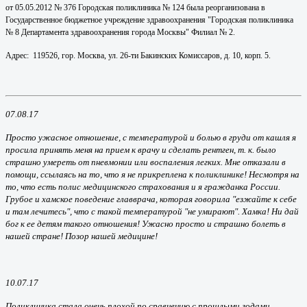
от 05.05.2012 № 376 Городская поликлиника № 124 была реорганизована в
Государственное бюджетное учреждение здравоохранения "Городская поликлиника
№ 8 Департамента здравоохранения города Москвы" Филиал № 2.
Адрес: 119526, гор. Москва, ул. 26-ти Бакинских Комиссаров, д. 10, корп. 5.
07.08.17
Просто ужасное отношение, с температурой и болью в груди от кашля я
просила принять меня на прием к врачу и сделать рентген, т. к. было
страшно умереть от пневмонии или воспаления легких. Мне отказали в
помощи, ссылаясь на то, что я не прикреплена к поликлинике! Несмотря на
то, что есть полис медицинского страхования и я гражданка России.
Грубое и хамское поведение главврача, которая говорила "езжайте к себе
и там лечитесь", что с такой температурой "не умирают". Хамка! Ни дай
бог к ее детям такого отношения! Ужасно просто и страшно болеть в
нашей стране! Позор нашей медицине!
10.07.17
Поликлиника стала очень плохой по сравнению с прошлыми годами.