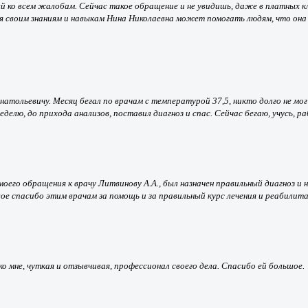
й ко всем жалобам. Сейчас такое обращение и не увидишь, даже в платных к
я своим знаниям и навыкам Нина Николаевна может помогать людям, что она 
ольевичу. Месяц бегал по врачам с температурой 37,5, никто долго не мог 
делю, до прихода анализов, поставил диагноз и спас. Сейчас бегаю, учусь, ра
его обращения к врачу Литвинову А.А., был назначен правильный диагноз и 
шое спасибо этим врачам за помощь и за правильный курс лечения и реабили
ко мне, чуткая и отзывчивая, профессионал своего дела. Спасибо ей большое.