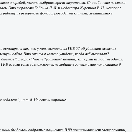
стало очередей, можно выбрать врача-терапевта. Спасибо, что не стало
ась. Это терапевт Гайсина Л. Л. и медсестра Курепина Е. Н., невролог
х работу из резервного фонда руководства клиники, желательно в
 несмотря на то, что у меня выписка из ГКБ 57 об удалении женских
ызнули слёзы. Что она там хотела увидеть, когда всё вырезали?
диагноз "предрак" (после "удаления" полипа), который не подтвердился,
 ГКБ и, если есть возможность, не ходите в гинекологию поликлиники 9
недалеко", - и т. д. Но есть и хорошие.
лишь бы деньги содрать с пациента. В 89 поликлинике нет гастроскопии,