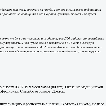
а без недовольства, отвечала на каждый вопрос и сама много информации
ва пропишет, но вообще-то я себя хорошо чувствую, может и не будет
и в этот же день мне позвонили и сообщили, что ЛОР заболел, записывайтесь
любому терапевту, и что нужно было обязательно 14.04 хотя бы скорую
родляя при этом больничный до 23 числа. Как итог, мой больничный лист -
м вы так сделали, начали отправлять к зав. отделением, а она отрулила
 вызову 03.07.19 у моей мамы (80 лет). Оказание медицинской
фессионал. Спасибо огромное, Доктор.
питализацию и распечатать анализы. В ответ - я никому не чего