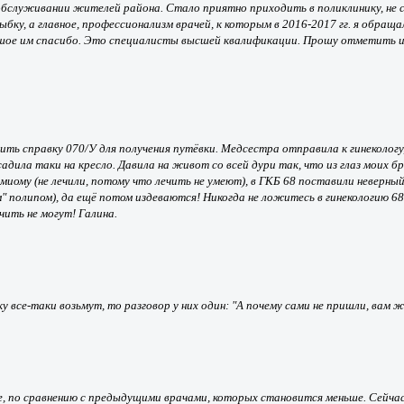
обслуживании жителей района. Стало приятно приходить в поликлинику, не 
ку, а главное, профессионализм врачей, к которым в 2016-2017 гг. я обращал
ольшое им спасибо. Это специалисты высшей квалификации. Прошу отметить и
ть справку 070/У для получения путёвки. Медсестра отправила к гинекологу,
дила таки на кресло. Давила на живот со всей дури так, что из глаз моих бр
иому (не лечили, потому что лечить не умеют), в ГКБ 68 поставили неверный 
м" полипом), да ещё потом издеваются! Никогда не ложитесь в гинекологию 68
чить не могут! Галина.
 все-таки возьмут, то разговор у них один: "А почему сами не пришли, вам же 
 по сравнению с предыдущими врачами, которых становится меньше. Сейчас 