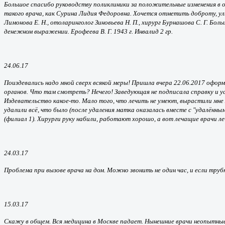
Большое спасибо руководству поликлиники за положительные изменения в 
такого врача, как Сурина Лидия Федоровна. Хочется отметить доброту, улыб
Лимонова Е. Н., отоларинголог Зиновьева Н. П., хирург Бурнашова С. Г. Б
денежном выражении. Ерофеева В. Г. 1943 г. Инвалид 2 гр.
24.06.17
Поиздевались надо мной сверх всякой меры! Пришла вчера 22.06.2017 оформи
органов. Что там смотреть? Нечего! Заведующая не подписала справку и уса
Издевательство какое-то. Мало того, что лечить не умеют, вырастили мне м
удалили всё, что было (после удаления матка оказалась вместе с "удалённы
(филиал 1). Хирурги руку набили, работают хорошо, а вот лечащие врачи ле
24.03.17
Проблема при вызове врача на дом. Можно звонить не один час, и если трубку
15.03.17
Скажу в общем. Вся медицина в Москве падает. Нынешние врачи неопытные,