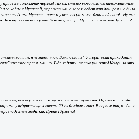
 придешь с каким-то чирием! Так он, вместо того, что бы наложить мазь
Три за ходил к Мусаевой, терапевт наша новая, ведет наш дом, раньше была
шлись. А эта Мусаева - ничего у нее нет (похоже, деньги ей надо!). Ну так
заведи новую, если потеряли! Кстати, теперь Мусаева стала заведующей 2-
от меня хотите, я не знаю, что с Вами делать". У терапевта приходится
ния" загремел в реанимацию. Туда ходить - только умирать! Кому и за что
оразовые, повторно в одну и ту же попасть нереально. Огромное спасибо
арата, умудряясь еще и ввести 20 мл безболезненно. В первые дни, когда не
 неравнодушные люди, как Ирина Юрьевна!