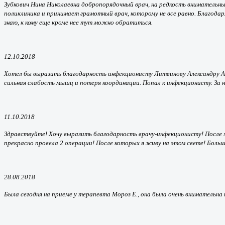
Зубкович
Нина Николаевна добропорядочный врач, на редкость внимательны
поликлиника и принимает грамотный врач, которому не все равно. Благодар
знаю, к кому еще кроме нее тут можно обратиться.
12.10.2018
Хотел бы выразить благодарность инфекционисту Литвинову Александру Анат
сильная слабость мышц и потеря координации. Попал к инфекционисту. За не
11.10.2018
Здравствуйте! Хочу выразить благодарность врачу-инфекционисту! После мо
прекрасно провела 2 операции! После которых я живу на этом свете! Боль
28.08.2018
Была сегодня на приеме у терапевта Мороз Е., она была очень внимательна 