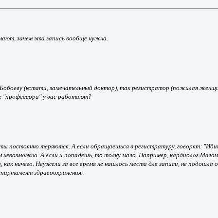
мают, зачем эта запись вообще нужна.
Бобоеву (кстати, замечательный доктор), так регистратор (пожилая женщина
ре "профессора" у вас работают?
ты постоянно теряются. А если обращаешься в регистратуру, говорят: "Идите
невозможно. А если и попадешь, то толку мало. Например, кардиолог Магоме
 как ничего. Неужели за все время не нашлось места для записи, не подошл
епартамент здравоохранения.