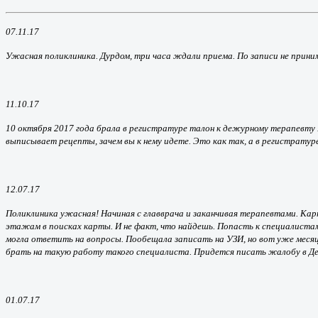
07.11.17
Ужасная поликлиника. Дурдом, три часа ждали приема. По записи не прини
11.10.17
10 октября 2017 года брала в регистратуре талон к дежурному терапевту 
выписывает рецепты, зачем вы к нему идете. Это как так, а в регистрату
12.07.17
Поликлиника ужасная! Начиная с главврача и заканчивая терапевтами. Кар
этажам в поисках карты. И не факт, что найдешь. Попасть к специалистам 
могла ответить на вопросы. Пообещала записать на УЗИ, но вот уже месяц,
брать на такую работу такого специалиста. Придется писать жалобу в Д
01.07.17