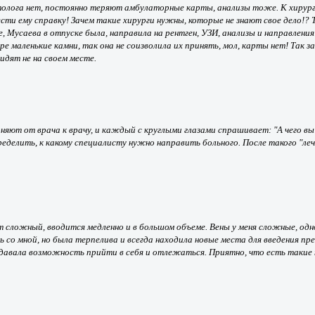
олога нет, постоянно теряют амбулаторные карты, анализы тоже. К хирургу
ести ему справку! Зачем такие хирурги нужны, которые не знают свое дело!? 
усаева в отпуске была, направила на рентген, УЗИ, анализы и направления на
е маленькие камни, так она не соизволила их принять, мол, карты нет! Так 
идят не на своем месте.
яют от врача к врачу, и каждый с круглыми глазами спрашивает: "А чего вы 
делить, к какому специалисту нужно направить больного. После такого "лече
 сложный, вводится медленно и в большом объеме. Вены у меня сложные, одн
со мной, но была терпелива и всегда находила новые места для введения преп
 давала возможность прийти в себя и отлежаться. Приятно, что есть такие