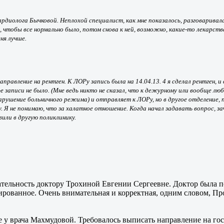
рдиолога Бычковой. Неплохой специалист, как мне показалось, разговаривал
 чтобы все нормально было, потом снова к ней, возможно, какие-то лекарст
ня лучше.
аправление на рентген. К ЛОРу запись была на 14.04.13. 4 я сделал рентген, 
5-е записи не было. (Мне ведь никто не сказал, что к дежурному или вообще 
арушение больничного режима) и отправляет к ЛОРу, но в другое отделение, п
не понимаю, что за халатное отношение. Когда начал задавать вопрос, заче
вили в другую поликлинику.
тельность доктору Трохиной Евгении Сергеевне. Доктор была по
ованное. Очень внимательная и корректная, одним словом, Про
е у врача Махмудовой. Требовалось выписать направление на гос