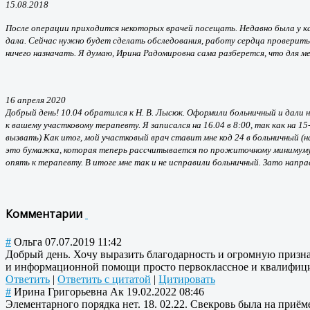
15.08.2018
После операции приходится некоторых врачей посещать. Недавно была у ка
дала. Сейчас нужно будет сделать обследования, работу сердца проверить,
ничего назначать. Я думаю, Ирина Радомировна сама разберется, что для ме
16 апреля 2020
Добрый день! 10.04 обратился к Н. В. Лысюк. Оформили больничный и дали н
к вашему участковому терапевту. Я записался на 16.04 в 8:00, так как на 1
вызвать) Как итог, мой участковый врач ставит мне код 24 в больничный (н
это бумажка, которая теперь рассчитывается по прожиточному минимуму. Я 
опять к терапевту. В итоге мне так и не исправили больничный. Зато напра
Комментарии
#
Ольга
07.07.2019 11:42
Добрый день. Хочу выразить благодарность и огромную призна
и информационной помощи просто первоклассное и квалифицир
Ответить
|
Ответить с цитатой
|
Цитировать
#
Ирина Григорьевна Ак
19.02.2022 08:46
Элементарного порядка нет. 18. 02.22. Свекровь была на приём