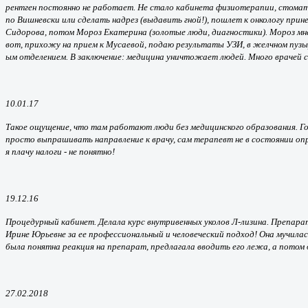
рентген постоянно не работает. Не стало кабинета физиотерапии, стомат
по Вишневски или сделать надрез (выдавить гной!), пошлет к онкологу прин
Сидорова, потом Мороз Екатерина (золотые люди, диагностики). Мороз мне, М
вот, прихожу на прием к Мусаевой, подаю результаты УЗИ, в желчном пузыр
ым отделением. В заключение: медицина уничтожает людей. Много врачей с
10.01.17
Такое ощущение, что там работают люди без медицинского образования. Гон
просто выпрашивать направление к врачу, сам терапевт не в состоянии опре
я плачу налоги - не понятно!
19.12.16
Процедурный кабинет. Делала курс внутривенных уколов Л-лизина. Препарат
Ирине Юрьевне за ее профессиональный и человеческий подход! Она мучилась 
была понятна реакция на препарат, предлагала вводить его лежа, а потом
27.02.2018