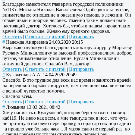
Благодарю заместителя главврача городской поликлиники
№113 г. Москвы Николая Васильевича Одобецкого за чуткое,
внимательное отношение и оказанную помощь в лечении. Он
отзывчивый и добрый человек. Именно таким должен быть
настоящий доктор. Хотелось бы, чтобы в нашем городе таких
врачей было больше. Желаю ему крепкого здоровья.
Ответить
|
Ответить с цитатой
|
Цитировать
#
Надежда Андреевна
24.03.2020 20:15
Выражаю глубокую благодарность доктору-хирургу Мирзаеву
Руслану Минкаиловичу за высокий профессионализм, доброе,
чуткое, внимательное отношение. Руслан Минкаилович -
отличный диагност. Спасибо Вам, доктор!
Ответить
|
Ответить с цитатой
|
Цитировать
#
Кулаженков А.А.
14.04.2020 20:49
Спасибо. В это трудное для всех нас время и занятость врачей
на передовой борьбы с вирусом, нам пенсионерам- ветеранам
с великой чуткостью помогли.
Спасибо всем.
Ответить
|
Ответить с цитатой
|
Цитировать
#
Людмила
13.03.2021 08:42
Хочу написать о Кужумовой, которвя берет мазки на ковид.
каб119. Не знаю как всем, а мне тыкнула так в нос , что чуть
не проткнула носовую перегородку, а горло до сих пор саднит
, а прошло уже больше часа... Я мазок сдаю не первый раз, но
с таким грубым подходом столкнулась первый раз.