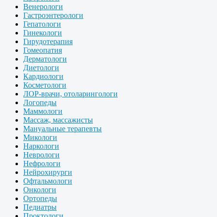
Венерологи
Гастроэнтерологи
Гепатологи
Гинекологи
Гирудотерапия
Гомеопатия
Дерматологи
Диетологи
Кардиологи
Косметологи
ЛОР-врачи, отоларингологи
Логопеды
Маммологи
Массаж, массажисты
Мануальные терапевты
Микологи
Наркологи
Неврологи
Нефрологи
Нейрохирурги
Офтальмологи
Онкологи
Ортопеды
Педиатры
Проктологи