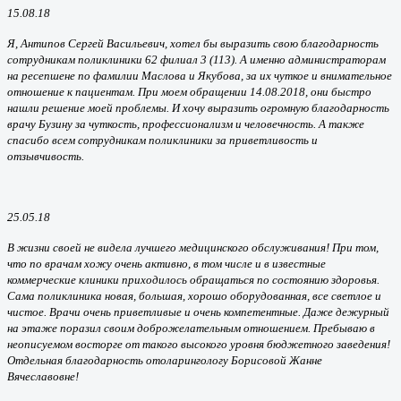
15.08.18
Я, Антипов Сергей Васильевич, хотел бы выразить свою благодарность
сотрудникам поликлиники 62 филиал 3 (113). А именно администраторам
на ресепшене по фамилии Маслова и Якубова, за их чуткое и внимательное
отношение к пациентам. При моем обращении 14.08.2018, они быстро
нашли решение моей проблемы. И хочу выразить огромную благодарность
врачу Бузину за чуткость, профессионализм и человечность. А также
спасибо всем сотрудникам поликлиники за приветливость и
отзывчивость.
25.05.18
В жизни своей не видела лучшего медицинского обслуживания! При том,
что по врачам хожу очень активно, в том числе и в известные
коммерческие клиники приходилось обращаться по состоянию здоровья.
Сама поликлиника новая, большая, хорошо оборудованная, все светлое и
чистое. Врачи очень приветливые и очень компетентные. Даже дежурный
на этаже поразил своим доброжелательным отношением. Пребываю в
неописуемом восторге от такого высокого уровня бюджетного заведения!
Отдельная благодарность отоларингологу Борисовой Жанне
Вячеславовне!