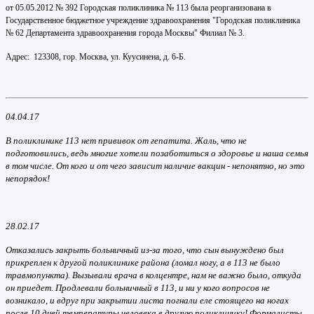
от 05.05.2012 № 392 Городская поликлиника № 113 была реорганизована в
Государственное бюджетное учреждение здравоохранения "Городская поликлиника
№ 62 Департамента здравоохранения города Москвы" Филиал № 3.
Адрес: 123308, гор. Москва, ул. Куусинена, д. 6-Б.
04.04.17
В поликлинике 113 нет прививок от гепатита. Жаль, что не
подготовились, ведь многие хотели позаботиться о здоровье и наша семья
в том числе. От кого и от чего зависит наличие вакцин - непонятно, но это
непорядок!
28.02.17
Отказались закрыть больничный из-за того, что сын вынуждено был
прикреплен к другой поликлинике района (ломал ногу, а в 113 не было
травмопункта). Вызывали врача в колцентре, нам не важно было, откуда
он приедет. Продлевали больничный в 113, и ни у кого вопросов не
возникало, и вдруг при закрытии листа погнали еле стоящего на ногах
после 10 дней температуры человека в другую поликлинику! Формалисты.