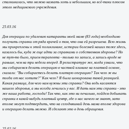
сталкивалась, что можно назвать хоть и небольшим, но всё-таки плюсом
этого медицинского учреждения.
25.03.16
Для операции по удалению катаракты моей маме (83 года) необходимо
получить справки от ряда врачей о том, что она ей разрешена. Всю жизнь
мы прикреплены к этой поликлинике, истории болезней наших тоже здесь,
казалось бы, куда ж еще идти за справками о собственном здоровье? Но
не тут-то было, прием терапевта - только по записи, а запись вроде не
раньше, чем на три недели вперед. В регистратуре же, когда узнали, что
мы собираемся делать операцию в частной клинике на платной основе,
сказали: "Вы собираетесь делать платную операцию? Так чего ж вы
тогда от нас хотите?" Как чего? Я была шокирована такой реакцией.
Какая разница, для чего нам нужны эти справки? Они ведь касаются
нашего здоровья, а мы всегда лечились у вас. И дать нам эти справки - это
же ваша работа, господа! Так что, как это ни печально, пойдем добывать
справки в какой-нибудь платный центр, где о нас ничего не знают, зато
вполне могут подтвердить, что на сегодняшний день мама вполне здорова
и операцию делать можно. И сделают это в день обращения.
25.02.16