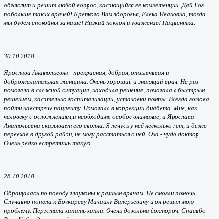
объяснит и решит любой вопрос, касающийся её компетенции. Дай Бог
побольше таких врачей! Крепкого Вам здоровья, Елена Ивановна, тогда
мы будем спокойны за наше! Низкий поклон и уважение! Пациентка.
30.10.2018
Ярослава Анатольевна - прекрасная, добрая, отзывчивая и
доброжелательная женщина. Очень хороший и знающий врач. Не раз
помогала в сложной ситуации, находила решение, помогала с быстрым
решением, касательно госпитализации, установки помпы. Всегда готова
пойти навстречу пациенту. Помогала в коррекции диабета. Мне, как
человеку с осложнениям,и необходимо особое внимание, и Ярослава
Анатольевна оказывает его сполна. Я лечусь у неё несколько лет, и даже
переехав в другой район, не могу расстаться с ней. Она - чудо доктор.
Очень редко встретишь такую.
28.10.2018
Обращалась по поводу глаукомы к разным врачам. Не смогли помочь.
Случайно попала к
Бочкареву
Михаилу Валерьевичу и он решил мою
проблему. Перестала капать капли. Очень довольна доктором. Спасибо