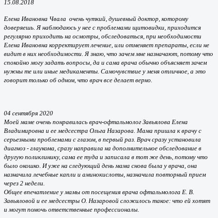
15.08.2018
Елена Ивановна
Чвала
очень чуткий, душевный доктор, которому
доверяешь. Я наблюдаюсь у нее с проблемами щитовидки, приходится
регулярно приходить на осмотры, обследоваться, при необходимости
Елена Ивановна корректирует лечение, или отменяет препараты, если не
видит в них необходимости. Я знаю, что зачем мне назначают, потому что
спокойно могу задать вопросы, да и сама врача обычно объясняет зачем
нужны те или иные медикаменты. Самочувствие у меня отличное, а это
говорит только об одном, что врач все делает верно.
04 сентября 2020
Моей маме очень понравилась врач-офтальмолог Завьялова Елена
Владимировна и ее медсестра Ольга Назарова. Мама пришла к врачу с
серьезными проблемами с глазом, в первый раз. Врач сразу установила
диагноз - глаукома, сразу направила на дополнительное обследование в
другую поликлинику, сама ее туда и записала в тот же день, потому что
было окошко. И уже на следующий день мама снова была у врача, она
назначила лечебные капли и аминокислоты, назначила повторный прием
через 2 недели.
Общее впечатление у мамы от посещения врача офтальмолога Е. В.
Завьяловой и ее медсестры О. Назаровой сложилось такое: что ей хотят
и могут помочь ответственные профессионалы.