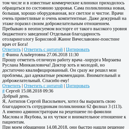
том числе и в известные коммерческие клиники приходилось
обращаться по состоянию здоровья. Сама поликлиника новая,
большая, хорошо оборудованная, все светлое и чистое. Врачи
очень приветливые и очень компетентные. Даже дежурный на
этаже поразил своим доброжелательным отношением.
Пребываю в неописуемом восторге от такого высокого уровня
бюджетного заведения! Отдельная благодарность
отоларингологу Борисовой Жанне Вячеславовне-поистине
врач от Бога!
Ответить
|
Ответить с цитатой
|
Цитировать
#
Фаина Альбертовна
27.06.2018 11:30
Прошу отметить отличную работу врача -хирурга Мирзаева
Руслана Минкаиловича! Доктор хоть и молодой, но
достаточно квалифицированный. Он сразу же решил мои
проблемы, дал адекватные рекомендации. Внимательный и
доброжелательный. Спасибо ему!
Ответить
|
Ответить с цитатой
|
Цитировать
#
Сергей
15.08.2018 09:36
Добрый день.
Я, Антипов Сергей Васильевич, хотел бы выразить свою
благодарность сотрудникам поликлиники 62 филиал 3 (113).
А именно администраторам на рецепшене по фамилии
Маслова и Якубова, за их чуткое и внимательное отношение к
пациентам.
При моем обращении 14.08.2018, они быстро нашли решение