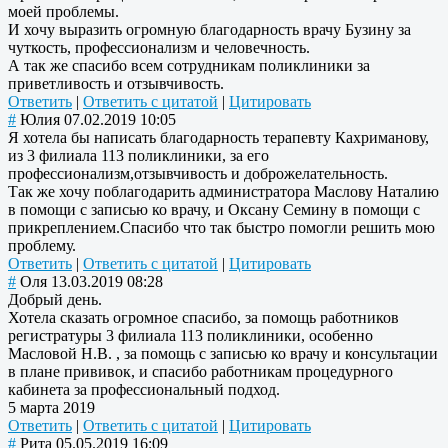
моей проблемы.
И хочу выразить огромную благодарность врачу Бузину за
чуткость, профессионализм и человечность.
А так же спасибо всем сотрудникам поликлиники за
приветливость и отзывчивость.
Ответить
|
Ответить с цитатой
|
Цитировать
#
Юлия
07.02.2019 10:05
Я хотела бы написать благодарность терапевту Кахриманову,
из 3 филиала 113 поликлиники, за его
профессионализм,отзывчивость и доброжелательность.
Так же хочу поблагодарить администратора Маслову Наталию
в помощи с записью ко врачу, и Оксану Семину в помощи с
прикреплением.Спасибо что так быстро помогли решить мою
проблему.
Ответить
|
Ответить с цитатой
|
Цитировать
#
Оля
13.03.2019 08:28
Добрый день.
Хотела сказать огромное спасибо, за помощь работников
регистратуры 3 филиала 113 поликлиники, особенно
Масловой Н.В. , за помощь с записью ко врачу и консультации
в плане прививок, и спасибо работникам процедурного
кабинета за профессиональный подход.
5 марта 2019
Ответить
|
Ответить с цитатой
|
Цитировать
#
Рита
05.05.2019 16:09