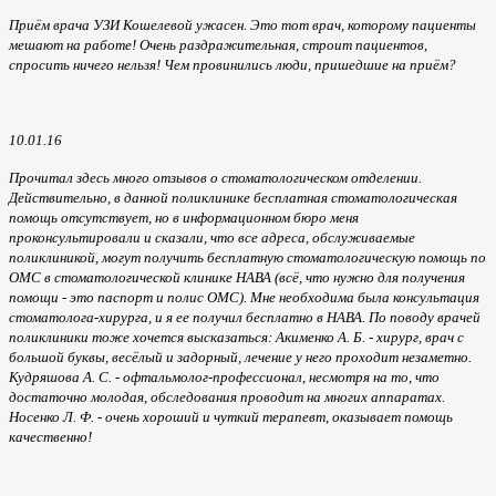
Приём врача УЗИ Кошелевой ужасен. Это тот врач, которому пациенты
мешают на работе! Очень раздражительная, строит пациентов,
спросить ничего нельзя! Чем провинились люди, пришедшие на приём?
10.01.16
Прочитал здесь много отзывов о стоматологическом отделении.
Действительно, в данной поликлинике бесплатная стоматологическая
помощь отсутствует, но в информационном бюро меня
проконсультировали и сказали, что все адреса, обслуживаемые
поликлиникой, могут получить бесплатную стоматологическую помощь по
ОМС в стоматологической клинике НАВА (всё, что нужно для получения
помощи - это паспорт и полис ОМС). Мне необходима была консультация
стоматолога-хирурга, и я ее получил бесплатно в НАВА. По поводу врачей
поликлиники тоже хочется высказаться: Акименко А. Б. - хирург, врач с
большой буквы, весёлый и задорный, лечение у него проходит незаметно.
Кудряшова А. С. - офтальмолог-профессионал, несмотря на то, что
достаточно молодая, обследования проводит на многих аппаратах.
Носенко Л. Ф. - очень хороший и чуткий терапевт, оказывает помощь
качественно!