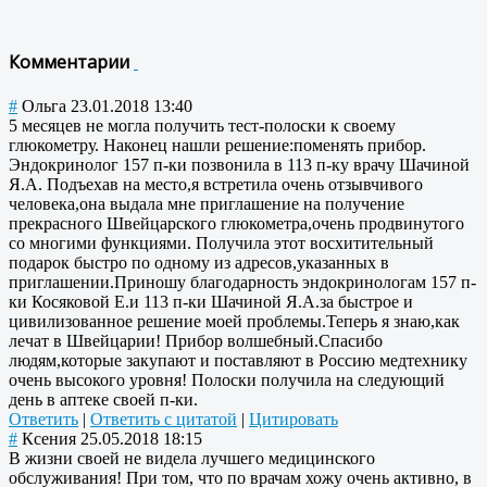
Комментарии
#
Ольга
23.01.2018 13:40
5 месяцев не могла получить тест-полоски к своему
глюкометру. Наконец нашли решение:поменять прибор.
Эндокринолог 157 п-ки позвонила в 113 п-ку врачу Шачиной
Я.А. Подъехав на место,я встретила очень отзывчивого
человека,она выдала мне приглашение на получение
прекрасного Швейцарского глюкометра,очень продвинутого
со многими функциями. Получила этот восхитительный
подарок быстро по одному из адресов,указанных в
приглашении.Приношу благодарность эндокринологам 157 п-
ки Косяковой Е.и 113 п-ки Шачиной Я.А.за быстрое и
цивилизованное решение моей проблемы.Теперь я знаю,как
лечат в Швейцарии! Прибор волшебный.Спасибо
людям,которые закупают и поставляют в Россию медтехнику
очень высокого уровня! Полоски получила на следующий
день в аптеке своей п-ки.
Ответить
|
Ответить с цитатой
|
Цитировать
#
Ксения
25.05.2018 18:15
В жизни своей не видела лучшего медицинского
обслуживания! При том, что по врачам хожу очень активно, в