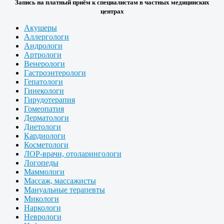
Запись на платный приём к специалистам в частных медицинских
центрах
Акушеры
Аллергологи
Андрологи
Артрологи
Венерологи
Гастроэнтерологи
Гепатологи
Гинекологи
Гирудотерапия
Гомеопатия
Дерматологи
Диетологи
Кардиологи
Косметологи
ЛОР-врачи, отоларингологи
Логопеды
Маммологи
Массаж, массажисты
Мануальные терапевты
Микологи
Наркологи
Неврологи