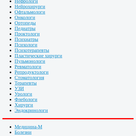
Нефрологи
Нейрохирурги
Офтальмологи
Онкологи
Ортопеды
Педиатры
Проктологи
Психиатры
Психологи
Психотерапевты
Пластические хирурги
Пульмонологи
Ревматологи
Репродуктологи
Стоматология
Терапевты
УЗИ
Урологи
Флебологи
Хирурги
Эндокринологи
Медицина-М
Болезни