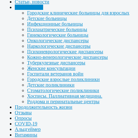
Статьи, новости
Организации
Городские клинические больницы для взрослых
Детские больницы
Инфекционные больницы
Психиатрические больницы
Гинекологические больницы
Онкологические диспансеры
Наркологические диспансеры
Психоневрологические диспансеры
Кожно-венерологические диспансеры
Туберкулезные диспансеры
Женские консультации
Госпитали ветеранов войн
Городские взрослые поликлиники
Детские поликлиники
Стоматологические поликлиники
Хосписы. Паллиативная медицина.
Роддома и перинатальные центры
Продолжительность жизни
Отзывы
Опросы
COVID-19
Альцгеймер
Витамины