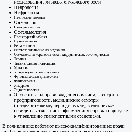
исследования , маркеры опухолевого роста
Неврология
Нефрология
Неотложная помощь
Онкология
Отоларингология
Офтальмология
Процедурный кабинет
Пульмонология
Ревматология
Рентгенологические исследования
Стоматология терапевтическая, хирургическая, ортопедическая
Терапия
Травматология и ортопедия
Урология
Ультразвуковые исследования
Функциональная диагностика
Физиотерапия
Хирургия
Эндокринология
Экспертиза на право владения оружием, экспертиза
профпригодности, медицинские осмотры
(предварительные, периодические), медицинское
освидетельствование с оформлением справки о допуске
к управлению транспортными средствами.
В поликлинике работают высококвалифицированные врачи
по 35 специальностям, среди них доктора и кандидаты