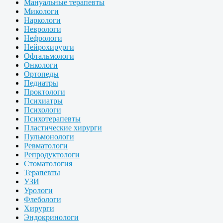
Мануальные терапевты
Микологи
Наркологи
Неврологи
Нефрологи
Нейрохирурги
Офтальмологи
Онкологи
Ортопеды
Педиатры
Проктологи
Психиатры
Психологи
Психотерапевты
Пластические хирурги
Пульмонологи
Ревматологи
Репродуктологи
Стоматология
Терапевты
УЗИ
Урологи
Флебологи
Хирурги
Эндокринологи