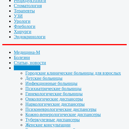
Репродуктологи
Стоматология
Терапевты
УЗИ
Урологи
Флебологи
Хирурги
Эндокринологи
Медицина-М
Болезни
Статьи, новости
Организации
Городские клинические больницы для взрослых
Детские больницы
Инфекционные больницы
Психиатрические больницы
Гинекологические больницы
Онкологические диспансеры
Наркологические диспансеры
Психоневрологические диспансеры
Кожно-венерологические диспансеры
Туберкулезные диспансеры
Женские консультации