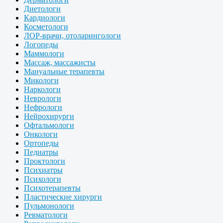
Диетологи
Кардиологи
Косметологи
ЛОР-врачи, отоларингологи
Логопеды
Маммологи
Массаж, массажисты
Мануальные терапевты
Микологи
Наркологи
Неврологи
Нефрологи
Нейрохирурги
Офтальмологи
Онкологи
Ортопеды
Педиатры
Проктологи
Психиатры
Психологи
Психотерапевты
Пластические хирурги
Пульмонологи
Ревматологи