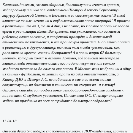
Кланяюсь до земли, желаю здоровья, благополучия и счастья врачам,
медперсоналу и лично зав. отделением Шевчуку Алексею Сергеевичу и
хирургу Куликовой Светлане Евгеньевне за спасённую мне жизнь! В этой
клинике не только лечат, но и ещё выхаживают после операций! Я провела
в реанимации то ли 3, то ли 4 дня, я не помню, но я помню заботу молодого
врача в реанимации Елены Валерьевны, она ухаживала, как за малым
ребенком, слова ласковые, и салфеткой протрёт, и дыхательной
гимнастикой позанимается, и все процедуры проведет. Я до этого попала
в реанимацию в другую клинику, так вот там я себя чувствовала, как
распятая на кресте: голая и бесправная! А в реанимации 62 больницы -
цветком, который холят и лелеют. Конечно, всё зависит от генерала
клиники, ведь ответственность с его подачи несут все, от самого
младшего персонала до самого старшего. В Москве меня не брали ни в одну
из клиник - футболили, не хотели брать на себя ответственность, а
Каннер Д.Ю. и Шевчук А.С. не побоялись и взяли со всеми моими
сопутствующими болезнями и клиническими смертями - и я живу!
Огромное спасибо за профессионализм, добропорядочность и любовь к
пациентам. С глубоким уважением, Пантелеева О.С. С наступающими
майскими праздниками всех сотрудников больницы поздравляю!
15.04.18
От всей души благодарю слаженный коллектив ЛОР-отделения, врачей и