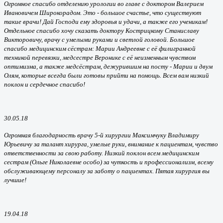
Огромное спасибо отделению урологии во главе с доктором Валерием
Ивановичем Широкорадом. Это - большое счастье, что существуют
такие врачи! Дай Господи ему здоровья и удачи, а также его ученикам!
Отдельное спасибо хочу сказать доктору Кострицкому Станиславу
Викторовичу, врачу с умелыми руками и светлой головой. Большое
спасибо медицинским сёстрам: Марии Андреевне с её филигранной
техникой перевязки, медсестре Веронике с её неизменным чувством
оптимизма, а также медсёстрам, дежурившим на посту - Марии и двум
Олям, которые всегда были готовы прийти на помощь. Всем вам низкий
поклон и сердечное спасибо!
30.05.18
Огромная благодарность врачу 5-й хирургии Максимчуку Владимиру
Юрьевичу за талант хирурга, умелые руки, внимание к пациентам, чувство
ответственности за свою работу. Низкий поклон всем медицинским
сестрам (Ольге Николаевне особо) за чуткость и профессионализм, всему
обслуживающему персоналу за заботу о пациентах. Пятая хирургия вы
лучшие!
19.04.18