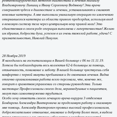
рентгенохирургических методов диагностики и лечения Михаилу
Владимировичу Лившиц и Ивану Сергеевичу Водянову! Эти врачи
совершают чудеса в диагностике и лечении, устанавливают и снимают
венозные катетеры. А мне выполнили уникальную операцию по извлечению
оторвавшегося катетера из области правого предсердия, используя вход
в венозную систему тела через центральную вену правой ноги! Это
единственная в своем роде операция выполнена с гиперточностью! Желаю
им здравия, бодрости духа, успехов в их очень тяжелой работе, удачи! С
признательностью, Николай Пикулик.
28 Ноября 2019
Я находилась на госпитализации в Вашей больнице с 06 по 11.11.19.
Хотела бы поблагодарить весь коллектив 62-й больницы за помощь,
отзывчивость, понимание и заботу. В вашей больнице чувствуешь себя
комфортно с первой минуты пребывания и до окончания лечения. Видна
отлично организованная работа всего персонала, что, конечно же,
говорит о грамотном управлении со стороны руководства. Только
настоящие Профессионалы своего дела, неравнодушные к пациентам,
могут так самоотверженно трудиться.
Особо хочу отметить своего лечащего врача-хирурга 3 отделения
Бондарева Александра Викторовича за проделанную работу и оказанную
мне помощь. Александр Викторович проявил высокий профессионализм,
доброжелательное отношение, внимание и доброту Более того, я видела
такое отношение с его стороны абсолютно к каждому пациенту!