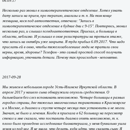
06.09.17
Несколько раз звонил в химиотерапевтическое отделение. Хотел узнать
дату записи на прием, про терапию, анализы и т. п. На том конце
женщина, кося под автоответчик, отвечала: "Запись в
химиотерапевтическое отделение в будние дни с 9-15". Повторюсь, звонил
несколько раз, и слышал псевдоавтоответчик. Приехал, а больница в
области, неблизко. И услышал в окне регистратуры на третьем этаже,
что запись на октябрь уже закрыта. Я туда прибыл 6.09.2017. Что надо
прислать ей в окно, чтобы тяжелозаболевшие люди не тратили свои
нервы, время, здоровье? Телефон - это самый простой способ получить
информацию, уточнить детали. Почему так происходит - непонятно.
2017-09-28
Мы живем в небольшом городе Усть-Илимске Иркутской области. В
апреле 2017 у нашего сына обнаружили опухоль средостения. О
дальнейшем без слез вспоминать невозможно. Четыре больницы в разных
городах страны, две тяжелых многочасовых торакотомии в Красноярске
и в Москве, а диагноз и спустя четыре месяца так установить и не могли.
Значит, не было и лечения. Когда я приехала в 62 больницу на пересмотр
стекол и мне сказали, что поставить диагноз опять невозможно, т. к.
плохо было проведено исследование биоматериала, у меня буквально ушла
земля из под ног. Я не знала, что делать, куда идти, что сказать сыну. Я