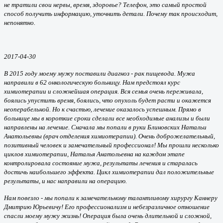
не тратили свои нервы, время, здоровье? Телефон, это самый простой
способ получить информацию, уточнить детали. Почему так происходит,
непонятно.
2017-04-30
В 2015 году моему мужу поставили диагноз - рак пищевода. Мужа
направили в 62 онкологическую больницу. Нам предстоял курс
химиотерапии и сложнейшая операция. Вся семья очень переживала,
боялись упустить время, боялись, что опухоль будет расти и окажется
неоперабельной. Но к счастью, лечение оказалось успешным. Прямо в
больнице мы в короткие сроки сделали все необходимые анализы и были
направлены на лечение. Сначала мы попали в руки Блиновских Натальи
Анатольевны (врач отделения химиотерапии). Очень доброжелательный,
позитивный человек и замечательный профессионал! Мы прошли несколько
циклов химиотерапии, Наталья Анатольевна на каждом этапе
контролировала состояние мужа, результаты лечения и старалась
достичь наибольшего эффекта. Цикл химиотерапии дал положительные
результаты, и нас направили на операцию.
Нам повезло - мы попали к замечательному талантливому хирургу Каннеру
Дмитрию Юрьевичу! Его профессионализм и небезразличное отношение
спасли моему мужу жизнь! Операция была очень длительной и сложной,