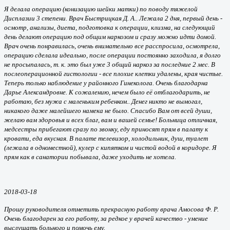
Я делала операцию (конизацию шейки матки) по поводу тяжелой
Дисплазии 3 степени. Врач Быстрицкая Д. А.. Лежала 2 дня, первый день -
осмотр, анализы, диета, подготовка к операции, клизма, на следующий
день делают операцию под общим наркозом и сразу можно идти домой.
Врач очень понравилась, очень внимательно все расспросила, осмотрела,
операцию сделала идеально, после операции постоянно заходила, я долго
не просыпалась, т. к. это был уже 3 общий наркоз за последние 2 мес. В
послеоперационной гистологии - все плохие клетки удалены, края чистые.
Теперь только наблюдение у районного Гинеколога. Очень благодарна
Дарье Александровне. К сожалению, нечем было её отблагодарить, не
работаю, без мужа с маленьким ребенком.. Денег никто не вымогал,
никакого даже малейшего намека не было. Спасибо Вам от всей души,
желаю вам здоровья и всех благ, вам и вашей семье! Больница отличная,
медсестры прибегают сразу по звонку, еду приносят прям в палату к
кровати, еда вкусная. В палате телевизор, холодильник, душ, туалет
(лежала в одноместной), кулер с кипятком и чистой водой в коридоре. Я
прям как в санатории побывала, даже уходить не хотела.
2018-03-18
Прошу руководителя отметить прекрасную работу врача Амосова Ф. Р.
Очень благодарен за его работу, за редкое у врачей качество - умение
выслушать больного и помочь ему.