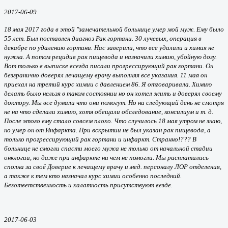
2017-06-09
18 мая 2017 года в этой "замечательной больнице умер мой муж. Ему было
55 лет. Был поставлен диагноз Рак гортани. 30 лучевых, операция в
декабре по удалению гортани. Нас заверили, что все удалили и химия не
нужна. А потом рецидив рак пищевода и назначили химию, убойную дозу.
Вот только в выписке всегда писали прогрессирующий рак гортани. Он
безгранично доверял лечащему врачу выполняя все указания. 11 мая он
приехал на третий курс химии с давлением 86. Я отговаривала. Химию
делать было нельзя в таком состоянии но он хотел жить и доверял своему
доктору. Мы все думали что они помогут. Но на следующий день не смотря
не на что сделали химию, хотя обещали обследование, консилиум и т. д.
После этого ему стало совсем плохо. Что случилось 18 мая утром не знаю,
но умер он от Инфаркта. При вскрытии не был указан рак пищевода, а
только прогрессирующий рак гортани и инфаркт. Странно!??? В
больнице не смогли спасти моего мужа не только от начальной стадии
онклогии, но даже при инфаркте ни чем не помогли. Мы расплатились
сполна за своё Доверие к лечащему врачу и мед. персоналу ЛОР отделения,
а также к тем кто назначал курс химии особенно последний.
Безответственность и халатность присутствуют везде.
2017-06-03