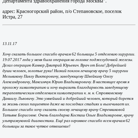
Департамента здравоохранения города Москвы".
адрес: Красногорский район, п/о Степановское, поселок
Истра, 27
13.11.17
Хочу сказать большое спасибо врачам 62 больницы 5 отделению хирургии.
19.07.2017 года у меня была операция на головке поджелудочной железы.
Делал операцию Каннер Дмитрий Юрьевич. Врач от Бога! Добрейшей
души человек, золотые руки! Низкий поклон лечащему врачу 5 хирургии
Мельникову Павлу Викторовичу, заведующему Швейкину Олегу
Александровичу, Максимчук Юрию Владимировичу. В настоящее время я
прохожу химиотерапию и хочу выразить благодарность заведующему
терапевтическим отделением химиотерапии к. м. н. Строяковскому
Даниилу Львовичу. Это умнейший и добрейший человек, который борется
за жизнь своих пациентов даже на последних стадиях и вылечивает их.
Большое спасибо хочу сказать своему лечащему врачу Стренниковой
Татьяне Борисовне. Очень благодарна Косташ Ольге Владимировне, врачу
ультразвуковой диагностики. Ещё раз огромное спасибо всем врачам 62
больницы за такое чуткое отношение!