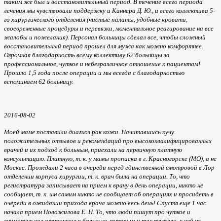
таким же был и восстановительный период. В течение всего периода
лечения мы чувствовали поддержку и Каннера Д. Ю., и всего коллектива 5-
го хирургического отделения (чистые палаты, удобные кровати,
своевременные процедуры и перевязки, моментальное реагирование на все
жалобы и пожелания). Персонал больницы сделал все, чтобы сложный
восстановительный период прошел для мужа как можно комфортнее.
Огромная благодарность всему коллективу 62 больницы за
профессиональное, чуткое и небезразличное отношение к пациентам!
Прошло 1,5 года после операции и мы всегда с благодарностью
вспоминаем 62 больницу.
2016-08-02
Моей маме поставили диагноз рак кожи. Начитавшись кучу
положительных отзывов и рекомендаций про высококвалифицированных
врачей и их подход к больным, приехали на первичную платную
консультацию. Платную, т. к. у мамы прописка в г. Красногорске (МО), а не
Москве. Прождали 2 часа в очереди перед единственной смотровой в Лор
отделении корпуса хирургии, т. к. врач была на операции. То, что
регистратура записывает на прием к врачу в день операции, никто не
сообщает, т. к. им самим никто не сообщает об операциях и просидеть в
очереди в ожидании прихода врача можно весь день! Спустя еще 1 час
начала прием Новожилова Е. Н. То, что люди пишут про чуткое и
внимательное отношение к больным, которым и так тяжело, к ней не