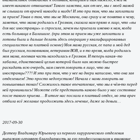
имеет никакого отношения! Такого хамства, как от нее, мы с моей мамой
не слышали от врачей никогда и нигде! И это при том, что мы заплатили
за прием! Узнав о том, что мы не Москвичи, она сразу и не понятно к чему,
заметив, что мама родилась в Грозном, сказала нам прямо в лицо, что «вы
для нас иностранцы» и спросила, зачем вы приехали именно к нам, когда
есть больница в Балашихе. (при этом за прием мы уже заплатили и
готовы были и дальше делать здесь операцию у квалифицированных
специалистов на платной основе) Моя мама русская, ее папа и мой дед
был русским, полковником, ветераном ВОВ, и в то время, когда родилась
моя мама, военная часть находилась в Грозном. И теперь какая–то
хабалка, единственной целью которой было как можно быстрее
раскидать всю очередь, нам смеет говорить в лицо, что мы
иностранцы???! И это при том, что у нее на двери написано, что она зав
отделением! Это просто недопустимо! Начала с нами говорить на
повышенных тонах! Сложилось такое впечатление, что мы в чём-то перед
ней провинились! Можете себе представить каково было у нас состояние
после такого приема… В итоге нас послали в платный отдел, но эта врач
отбила всё желание продолжить здесь лечение, даже за деньги…
2017-09-30
Дегтеву Владимиру Юрьевичу из первого хирургического отделения
выражаю огромную благодарность за его профессионализм и внимание.