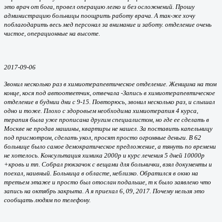
это врач от бога, провел операцию легко и без осложнений. Прошу
администрацию больницы поощрить работу врача. А так-же хочу
поблагодарить весь мед персонал за внимание и заботу. отделение очень
чистое, операционные на высоте.
2017-09-06
Звонил несколько раз в химиотерапевтическое отделение. Женщина на том
конце, кося под автоответчик, отвечала -Запись в химиотерапевтическое
отделение в буднии дни с 9-15. Повторюсь, звонил несколько раз, и слышал
одно и тоже. Плохо с здоровьем необходима химиотерапия 4 курса,
терапия была уже прописана другим специалистом, но где ее сделать в
Москве не продав машины, квартиры не нашел. За поставить капельницу
под присмотром, сделать укол, просят просто огромные деньги. В 62
больнице было самое демократическое предложение, а тянуть по времени
не хотелось. Консультация химика 2000р и курс лечения 5 дней 10000р
+кровь и тп. Собрал рюкзачок с вещами для больнички, взял документы и
поехал, наивный. Больница в областе, неблизко. Обратился в окно на
третьем этаже и просто был отослан подальше, т к было заявлено что
запись на октябрь закрыта. А я приехал 6, 09, 2017. Почему нельзя это
сообщать людям по телефону.