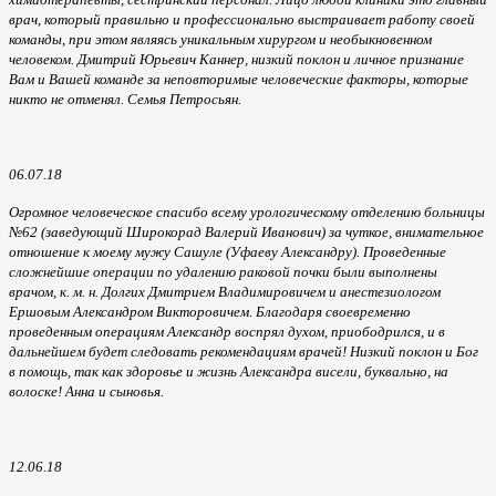
врач, который правильно и профессионально выстраивает работу своей
команды, при этом являясь уникальным хирургом и необыкновенном
человеком. Дмитрий Юрьевич Каннер, низкий поклон и личное признание
Вам и Вашей команде за неповторимые человеческие факторы, которые
никто не отменял. Семья Петросьян.
06.07.18
Огромное человеческое спасибо всему урологическому отделению больницы
№62 (заведующий Широкорад Валерий Иванович) за чуткое, внимательное
отношение к моему мужу Сашуле (Уфаеву Александру). Проведенные
сложнейшие операции по удалению раковой почки были выполнены
врачом, к. м. н. Долгих Дмитрием Владимировичем и анестезиологом
Ершовым Александром Викторовичем. Благодаря своевременно
проведенным операциям Александр воспрял духом, приободрился, и в
дальнейшем будет следовать рекомендациям врачей! Низкий поклон и Бог
в помощь, так как здоровье и жизнь Александра висели, буквально, на
волоске! Анна и сыновья.
12.06.18