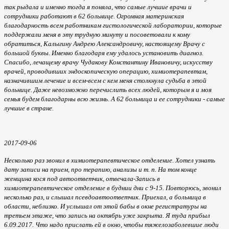
так рыдала и именно тогда я поняла, что самые лучшие врачи и
сотрудники работают в 62 больнице. Огромная материнская
благодарность всем работникам гистологической лаборатории, которые
поддержали меня в эту трудную минуту и посоветовали к кому
обратиться, Калыгину Андрею Александровичу, настоящему Врачу с
большой буквы. Именно благодаря ему удалось установить диагноз.
Спасибо, лечащему врачу Чудакову Константину Ивановичу, искусству
врачей, проводивших эндоскопическую операцию, химиотерапевтам,
назначившим лечение и всем-всем с кем меня столкнула судьба в этой
больнице. Даже невозможно перечислить всех людей, которым я и моя
семья будем благодарны всю жизнь. А 62 больница и ее сотрудники - самые
лучшие в стране.
2017-09-06
Несколько раз звонил в химиотерапевтическое отделение. Хотел узнать
дату записи на прием, про терапию, анализы и т. п. На том конце
женщина кося под автоответчик, отвечала-Запись в
химиотерапевтическое отделение в буднии дни с 9-15. Повторюсь, звонил
несколько раз, и слышал псевдоавтоответчик. Приехал, а больница в
области, неблизко. И услышал от этой бабы в окне регистратуры на
третьем этаже, что запись на октябрь уже закрыта. Я туда прибыл
6.09.2017. Что надо прислать ей в окно, чтобы тяжелозаболевшие люди