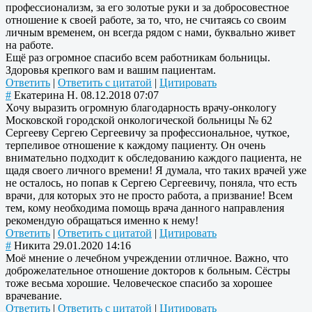
профессионализм, за его золотые руки и за добросовестное
отношение к своей работе, за то, что, не считаясь со своим
личным временем, он всегда рядом с нами, буквально живет
на работе.
Ещё раз огромное спасибо всем работникам больницы.
Здоровья крепкого вам и вашим пациентам.
Ответить
|
Ответить с цитатой
|
Цитировать
#
Екатерина Н.
08.12.2018 07:07
Хочу выразить огромную благодарность врачу-онкологу
Московской городской онкологической больницы № 62
Сергееву Сергею Сергеевичу за профессиональное, чуткое,
терпеливое отношение к каждому пациенту. Он очень
внимательно подходит к обследованию каждого пациента, не
щадя своего личного времени! Я думала, что таких врачей уже
не осталось, но попав к Сергею Сергеевичу, поняла, что есть
врачи, для которых это не просто работа, а призвание! Всем
тем, кому необходима помощь врача данного направления
рекомендую обращаться именно к нему!
Ответить
|
Ответить с цитатой
|
Цитировать
#
Никита
29.01.2020 14:16
Моё мнение о лечебном учреждении отличное. Важно, что
доброжелательное отношение докторов к больным. Сёстры
тоже весьма хорошие. Человеческое спасибо за хорошее
врачевание.
Ответить
|
Ответить с цитатой
|
Цитировать