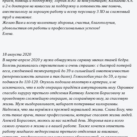
прием, помощь и поддержку; Торбик И.Ю. за консультацию; Калыгина А.А.
и 2-х докторов на комиссии за поддержку и готовность мне помочь,
анестезиологу за хорошую работу и всему персоналу 3 ХО за слаженный
труд и внимание.
Желаю Вам и всему коллективу здоровья, счастья, благополучия,
удовольствия от работы и профессиональных успехов!
Елена.
18 августа 2020
В марте-апреле 2020 у мужа обнаружили саркому мягких тканей бедра.
Болезнь развивалась стремительно и очень страшно: с быстрой потерей
веса, ежедневной температурой до 39 и сильнейшей онкотоксичностью
(непереносимость запахов и так далее). Гемоглобин упал до 59, а пульс
поднялся до 110-120. Опухоль подошла вплотную к артерии, и не
исключалось, что в ходе операции придётся ампутировать ногу. Огромное
спасибо хирургу третьего отделения Каткову Алексею Борисовичу за
проведенную сложнейшую операцию, за сохранённую ногу, за спасенную
жизнь. Муж выздоравливает, набирает потерянные килограммы.
Надеемся, что мы вернёмся к прежней нормальной жизни. Слава Богу, что
есть такие врачи, такие профессионалы, которые спасают жизни людей.
Алексей Борисович, молюсь за вас каждый день. Здоровья вам и всего
самого лучшего в жизни и в вашей работе. Также хочется отметить
работу младшего медперсонала третьего отделения за внимание,
чуткость, профессиональное исполнение обязанностей, за организацию