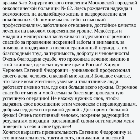
врачам 5-го Хирургического отделения Московской городской
онкологической больницы № 62. Здесь рождается надежда и
возможность на дальнейшую жизнь и выздоровление для
онкобольных. Огромное им спасибо за высокий
профессионализм, заботливое отношение, достойное качество
лечения на высоком современном уровне. Медсёстры и
младший медперсонал заслуживают отдельного огромного
спасибо за проявление искренней заботы и внимания, за
помощь и поддержку в послеоперационный период, за их
благородный труд, за терпимость, доброту и человечность!
Очень благодарна судьбе, что проходила лечение именно в
этой клинике, где лечат лучшие врачи России! Хирург
Чернолев Евгений Федорович - уникальный профессионал
своего дела, человек, спасший мне жизнь! Большое счастье,
что такие компетентные, умелые и талантливые люди
работают именно там, где они больше всего нужны. Огромное
спасибо от меня и моей семьи за блестяще проведенную
успешную операцию! Не нахожу нужных слов, чтобы
выразить свое восхищение этим человеком с неравнодушным,
добрым сердцем и огромной душой - Доктором с большой
буквы! Очень позитивный человек, искренне радующийся
результатам операции, заставивший своим оптимизмом меня
поверить в себя и свое будущее!
Хочется выразить признательность Евгению Федоровичу за
его внимательность, тактичность, понимание и высокий