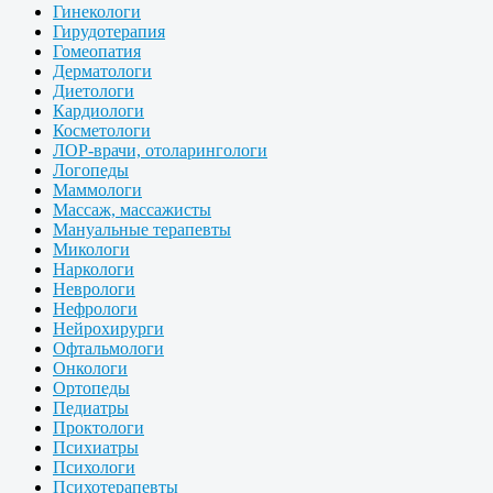
Гинекологи
Гирудотерапия
Гомеопатия
Дерматологи
Диетологи
Кардиологи
Косметологи
ЛОР-врачи, отоларингологи
Логопеды
Маммологи
Массаж, массажисты
Мануальные терапевты
Микологи
Наркологи
Неврологи
Нефрологи
Нейрохирурги
Офтальмологи
Онкологи
Ортопеды
Педиатры
Проктологи
Психиатры
Психологи
Психотерапевты