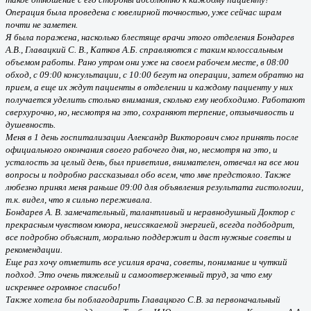
Операция была проведена с ювелирной точностью, уже сейчас шрам
почти не заметен.
Я была поражена, насколько блестяще врачи этого отделения Бондарев
А.В., Главацкий С. В., Катков А.Б. справляются с таким колоссальным
объемом работы. Рано утром они уже на своем рабочем месте, в 08:00
обход, с 09:00 консультации, с 10:00 бегут на операции, затем обратно на
прием, а еще их ждут пациенты в отделении и каждому пациенту у них
получается уделить столько внимания, сколько ему необходимо. Работают
сверхурочно, но, несмотря на это, сохраняют терпение, отзывчивость и
душевность.
Меня в 1 день госпитализации Александр Викторович смог принять после
официального окончания своего рабочего дня, но, несмотря на это, и
усталость за целый день, был приветлив, внимателен, отвечал на все мои
вопросы и подробно рассказывал обо всем, что мне предстояло. Также
любезно принял меня раньше 09:00 для объявления результата гистологии,
т.к. видел, что я сильно переживала.
Бондарев А. В. замечательный, талантливый и неравнодушный Доктор с
прекрасным чувством юмора, неиссякаемой энергией, всегда подбодрит,
все подробно объяснит, морально поддержит и даст нужные советы и
рекомендации.
Еще раз хочу отметить все усилия врача, советы, понимание и чуткий
подход. Это очень тяжелый и самоотверженный труд, за что ему
искреннее огромное спасибо!
Также хотела бы поблагодарить Главацкого С.В. за первоначальный