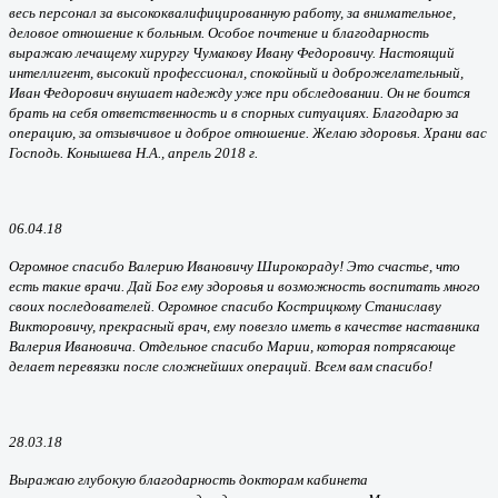
весь персонал за высококвалифицированную работу, за внимательное,
деловое отношение к больным. Особое почтение и благодарность
выражаю лечащему хирургу Чумакову Ивану Федоровичу. Настоящий
интеллигент, высокий профессионал, спокойный и доброжелательный,
Иван Федорович внушает надежду уже при обследовании. Он не боится
брать на себя ответственность и в спорных ситуациях. Благодарю за
операцию, за отзывчивое и доброе отношение. Желаю здоровья. Храни вас
Господь. Конышева Н.А., апрель 2018 г.
06.04.18
Огромное спасибо Валерию Ивановичу Широкораду! Это счастье, что
есть такие врачи. Дай Бог ему здоровья и возможность воспитать много
своих последователей. Огромное спасибо Кострицкому Станиславу
Викторовичу, прекрасный врач, ему повезло иметь в качестве наставника
Валерия Ивановича. Отдельное спасибо Марии, которая потрясающе
делает перевязки после сложнейших операций. Всем вам спасибо!
28.03.18
Выражаю глубокую благодарность докторам кабинета