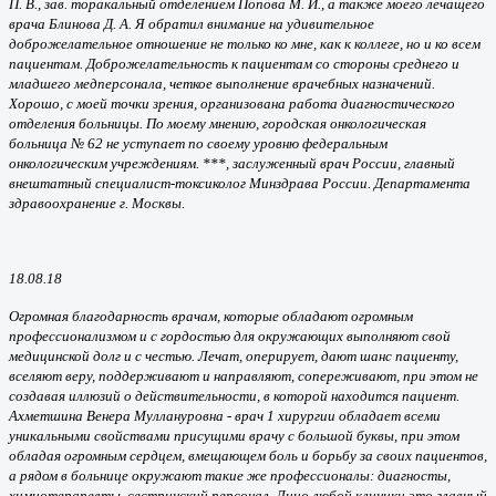
П. В., зав. торакальный отделением Попова М. И., а также моего лечащего
врача Блинова Д. А. Я обратил внимание на удивительное
доброжелательное отношение не только ко мне, как к коллеге, но и ко всем
пациентам. Доброжелательность к пациентам со стороны среднего и
младшего медперсонала, четкое выполнение врачебных назначений.
Хорошо, с моей точки зрения, организована работа диагностического
отделения больницы. По моему мнению, городская онкологическая
больница № 62 не уступает по своему уровню федеральным
онкологическим учреждениям. ***, заслуженный врач России, главный
внештатный специалист-токсиколог Минздрава России. Департамента
здравоохранение г. Москвы.
18.08.18
Огромная благодарность врачам, которые обладают огромным
профессионализмом и с гордостью для окружающих выполняют свой
медицинской долг и с честью. Лечат, оперирует, дают шанс пациенту,
вселяют веру, поддерживают и направляют, сопереживают, при этом не
создавая иллюзий о действительности, в которой находится пациент.
Ахметшина Венера Муллануровна - врач 1 хирургии обладает всеми
уникальными свойствами присущими врачу с большой буквы, при этом
обладая огромным сердцем, вмещающем боль и борьбу за своих пациентов,
а рядом в больнице окружают такие же профессионалы: диагносты,
химиотерапевты, сестринский персонал. Лицо любой клиники это главный