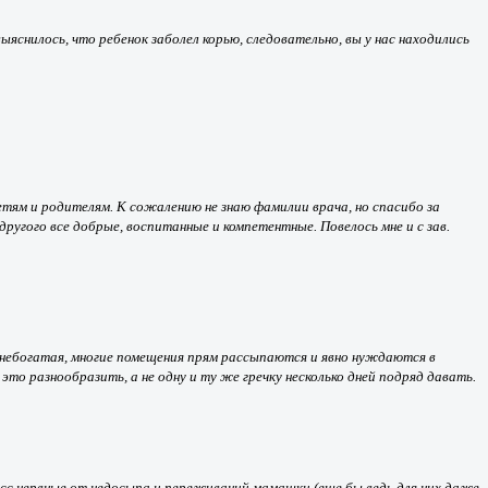
снилось, что ребенок заболел корью, следовательно, вы у нас находились
 детям и родителям. К сожалению не знаю фамилии врача, но спасибо за
ругого все добрые, воспитанные и компетентные. Повелось мне и с зав.
 небогатая, многие помещения прям рассыпаются и явно нуждаются в
то разнообразить, а не одну и ту же гречку несколько дней подряд давать.
асс,нервные от недосыпа и переживаний мамашки (еще бы ведь для них даже