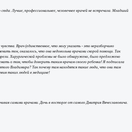
 сюда. Лучше, профессиональнее, человечнее врачей не встречала. Младший
 чувства. Врач (единственное, что могу указать - это неразборчиво
менить тон, оказалось, что она недовольна врачами скорой помощи. Так
трели. Хирургической проблемы не было обнаружено, было предложено
думать о том, чтобы доверить таким врачам своего ребенка! Я подписала
Святого Владимира? Так почему там находятся такие люди, что они там
твия таких людей в медицине!
анчивая самими врачами. Дочь в восторге от самого Дмитрия Вячеславовича.