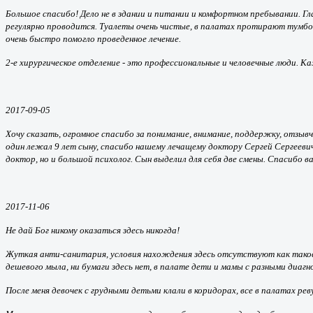
Большое спасибо! Дело не в здании и питании и комфортном пребывании. Гл
регулярно проводится. Туалеты очень чистые, в палатах протирают тумбоч
очень быстро помогло проведенное лечение.
2-е хирургическое отделение - это профессиональные и человечные люди. К
2017-09-05
Хочу сказать, огромное спасибо за понимание, внимание, поддержку, отзывч
один лежал 9 лет сыну, спасибо нашему лечащему доктору Сергей Сергееви
доктор, но и большой психолог. Сын выделил для себя две смены. Спасибо в
2017-11-06
Не дай Бог никому оказаться здесь никогда!
Жуткая анти-санитария, условия нахождения здесь отсутствуют как таковы
дешевого мыла, ни бумаги здесь нет, в палате дети и мамы с разными диагн
После меня девочек с грудными детьми клали в коридорах, все в палатах ре