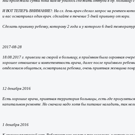
Мы пролежали сутки пока нам не удалось сбежать оттуда в др. больницу с
И ВОТ ТЕПЕРЬ ВНИМАНИЕ!: На сл. день врач сделал запрос на рентген котор
и вас осматривал один врач. сделайте в течение 5 дней прививку от кори.
Сделать прививку ребенку, которому 2 года и у которого 6 дней температу
2017-08-28
18.08.2017 г. привезли на скорой в больницу, в приёмном была огромная оче
хорошее отношение и компетентность врача, далее после приёмного ребенка 
отделением общаться, осматривала ребенка, очень приятная женщина пон
12 декабря 2016
Есть хорошие врачи, приятная территория больницы, есть где прогуляться
капитальном ремонте. Но сначала надо хотя бы питание наладить, так нельз
1 декабря 2016
К врачам претензий нет. Работают как могут в тех условиях, в которые и