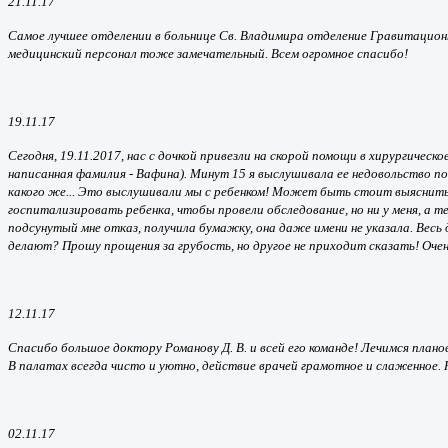
21.11.17
Самое лучшее отделении в больнице Св. Владимира отделение Гравитационно
медицинский персонал тоже замечательный. Всем огромное спасибо!
19.11.17
Сегодня, 19.11.2017, нас с дочкой привезли на скорой помощи в хирургическ
написанная фамилия - Вафина). Минут 15 я выслушивала ее недовольство по 
какого же... Это выслушивали мы с ребенком! Может быть стоит выяснить
госпитализировать ребенка, чтобы провели обследование, но ни у меня, а 
подсунутый мне отказ, получила бумажку, она даже имени не указала. Весь
делают? Прошу прощения за грубость, но другое не приходит сказать! Очен
12.11.17
Спасибо большое доктору Романову Д. В. и всей его команде! Лечимся плано
В палатах всегда чисто и уютно, действие врачей грамотное и слаженное. 
02.11.17