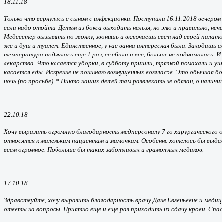
18.11.18
Только что вернулись с сыном с инфекционки. Поступили 16.11.2018 вечером 
если надо отойти. Детям из бокса выходить нельзя, но это и правильно, неч
Медсестер вызывать по звонку, звонишь и включаешь свет над своей палатой.
же и душ и туалет. Единственное, у нас ванна интересная была. Заходишь сле
температура поднялась еще 1 раз, ее сбили и все, больше не поднималась. И 
лекарства. Что касается уборки, в субботу пришли, тряпкой помахали и уш
касается еды. Искренне не понимаю возмущенных возгласов. Это обычная больни
ночь (по просьбе). * Никто наших детей там развлекать не обязан, о налич
22.10.18
Хочу выразить огромную благодарность медперсоналу 7-го хирургического 
относятся к маленьким пациентам и мамочкам. Особенно хотелось бы выде
всем огромное. Побольше бы таких заботливых и грамотных медиков.
17.10.18
Здравствуйте, хочу выразить благодарность врачу Дане Евгеньевне и меди
ответы на вопросы. Приятно еще и еще раз приходить на сдачу крови. Спаси