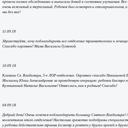
провели полное обследование и выписали домой в состоянии улучшения. Все
очень вежливый и терпеливый. Ребенок был осмотрен и отоларингологом, и н
мы без них!
11.09.18
Здравствуйте, хочу поблагодарить все отделение травматологии и лечащег
Спасибо огромное! Мама Василисы Гуляевой.
10.09.18
Клиника Св. Владимира, 5-е ЛОР-отделение. Огромное спасибо Никишовой 
Москалец Юлии Александровне за проведенную операцию: ребенок быстро пош
Кулюшкиной Наталье Васильевне! Отнеслись, как к родным! Спасибо!
04.09.18
Добрый день! Очень хочется поблагодарить больницу Святого Владимира! А 
коллективом этого отделения! Настолько грамотно подобраны специалисты!
у ребенка действительно травма (осмотр и рентген у других врачей в друг