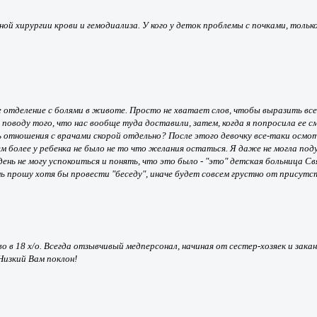
й хирургии крови и гемодиализа. У кого у деток проблемы с почками, только
ое отделение с болями в животе. Просто не хватает слов, чтобы выразить все
поводу того, что нас вообще туда доставили, затем, когда я попросила ее с
 отношения с врачами скорой отдельно? После этого девочку все-таки осмо
тем более у ребенка не было не то что желания остаться. Я даже не могла по
 день не могу успокоиться и понять, что это было - "это" детская больница 
ь прошу хотя бы провести "беседу", иначе будет совсем грустно от присутс
во в 18 х/о. Всегда отзывчивый медперсонал, начиная от сестер-хозяек и зак
Низкий Вам поклон!