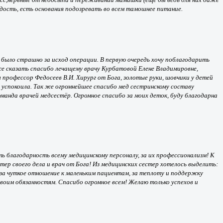
адость, есть основания подозревать во всем тамошнее питание.
и было страшно за исход операции. В первую очередь хочу поблагодарить
же сказать спасибо лечащему врачу Курбатовой Елене Владимировне,
профессор Федосеев В.И. Хирург от Бога, золотые руки, шовчики у детей
успокоила. Так же огромнейшее спасибо мед сестринскому составу
манда врачей медсестёр. Огромное спасибо за моих деток, буду благодарна
ь благодарность всему медицинскому персоналу, за их профессионализм! К
р своего дела и врач от Бога! Из медицинских сестер хотелось выделить:
 за чуткое отношение к маленьким пациентам, за теплоту и поддержку
своим обязанностям. Спасибо огромное всем! Желаю только успехов и