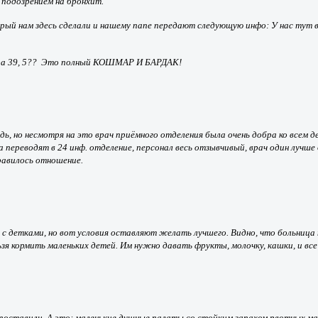
 подозрением на бронхит.
ый нам здесь сделали и нашему папе передают следующую инфо: У нас тут выя
ра 39, 5??
Это полный КОШМАР И БАРДАК!
редь, но несмотря на это врач приёмного отделения была очень добра ко всем
переводят в 24 инф. отделение, персонал весь отзывчивый, врач один лучше д
равилось отношение.
 с детками, но вот условия оставляют желать лучшего. Видно, что больница
я кормить маленьких детей. Им нужно давать фрукты, молочку, кашки, и все э
х поставили. А это: маленькие душные палаты со стойким запахом рвотных м