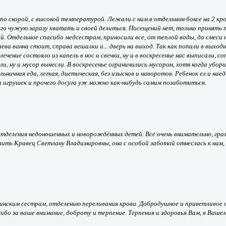
по скорой, с высокой температурой. Лежали с ним в отдельном боксе на 2 кров
его чужую заразу хватать и своей делиться. Посещений нет, только принять пе
 Отдельное спасибо медсестрам, приносили все, от теплой воды, до смеси на н
ва ванна стоит, справа вешалки и... дверь на выход. Так как попали в выходны
лечение состояло из капель в нос и свечки, ну и в воскресенье нас выписали, 
ли, ну и мусор вынесли. В воскресенье ограничились мусором, хотя когда убо
чная еда, легкая, диетическая, без изысков и наворотов. Ребенок ел и наедалс
ии игрушек и прочего досуга уж можно как-нибудь самим позаботиться.
отделения недоношенных и новорождённых детей. Все очень внимательно, гр
лить Кравец Светлану Владимировны, она с особой заботой отнеслась к нам,
цинским сестрам, отделению переливания крови. Добродушное и приветливое
бо за ваше внимание, доброту и терпение. Терпения и здоровья Вам, в Вашем