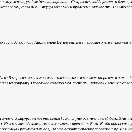
 очень учтивые, уход за детьми хороший... Стараются поддержать и деток, и 
еврологом, сделали КТ, энцефалограмму и проверили глазное дно. Так что спа
о врача Александра Николаевича Васильева. Весь персонал очень внимателен 
Елене Валерьевне за внимательное отношение к маленьким пациентам и их ро
ел на поправку. Отдельное спасибо мед. сестрам: Гудковой Елене Александр
именно, 3 хирургическое отделение! Так получилось, что с моей дочкой мы 
 Их коллектив действительно коллектив врачей от Бога! Когда произошла у 
их больницах результат не дал). За это огромное спасибо заведующему Шахин