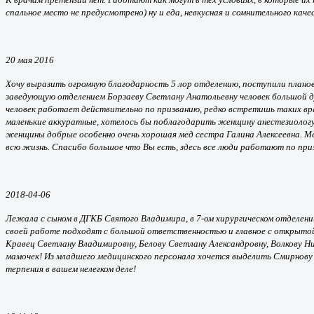
спальное место не предусмотрено) ну и еда, невкусная и сомнительного ка
20 мая 2016
Хочу выразить огромную благодарность 5 лор отделению, поступили планово
заведующую отделением Борзаеву Светлану Анатольевну человек большой д
человек работает действительно по призванию, редко встретишь таких вра
маленькие аккуратные, хотелось бы поблагодарить женщину анестезиологу
женщины добрые особенно очень хорошая мед сестра Галина Алексеевна. Мед
всю жизнь. Спасибо большое что Вы есть, здесь все люди работают по пр
2018-04-06
Лежала с сыном в ДГКБ Святого Владимира, в 7-ом хирургическом отделени
своей работе подходят с большой ответственностью и главное с открытой
Кравец Светлану Владимировну, Белову Светлану Александровну, Волкову Н
мамочек! Из младшего медицинского персонала хочется выделить Смирнову А
терпения в вашем нелегком деле!