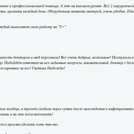
авное в профессиональной помощи. А это на высшем уровне. Всё 2 хирургическ
ки, кровати каждый день. Оборудована комната матерей, очень удобно. Еда 
аждый выполняет свою работу на "5+".
ивость докторов и мед персонала! Все очень добрые, вежливые! Поступили в 
чу. Подойдёт ответит на все заданные вопросы, внимательный, доктор с бол
ам огромное за все! Гнутова Надежда!
е вообще, в туалет сходила через сутки после нахождения в инфекционном о
озами и на это всем наплевать!
вут и просят сделать хоть что-то.