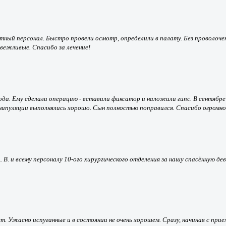
нтный персонал. Быстро провели осмотр, определили в палату. Без проволоче
вежливые. Спасибо за лечение!
да. Ему сделали операцию - вставили фиксатор и наложили гипс. В сентябре 
нипуляции выполнялись хорошо. Сын полностью поправился. Спасибо огромно
 и всему персоналу 10-ого хирургического отделения за нашу спасённую девоч
ет. Ужасно испуганные и в состоянии не очень хорошем. Сразу, начиная с прие