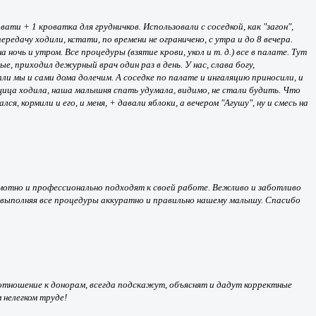
ати + 1 кроватка для грудничков. Использовали с соседкой, как "загон",
редачу ходили, кстати, по времени не ограничено, с утра и до 8 вечера.
очь и утром. Все процедуры (взятие крови, укол и т. д.) все в палате. Тут
е, приходил дежурный врач один раз в день. У нас, слава богу,
сопли мы и сами дома долечим. А соседке по палате и ингаляцию приносили, и
рщица ходила, наша малышня спать удумала, видимо, не стали будить. Что
я, кормили и его, и меня, + давали яблоки, а вечером "Агушу", ну и смесь на
амотно и профессионально подходят к своей работе. Вежливо и заботливо
 выполняя все процедуры аккуратно и правильно нашему малышу. Спасибо
 отношение к донорам, всегда подскажут, объяснят и дадут корректные
 нелегком труде!