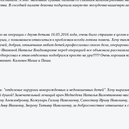
чества. В соседней палате девочка подцепила какую-то желудочно-кишечную г
 на операции с двумя детьми 16.05.2016 года, очень было страшно в целом 
уши, с пониманием относиться к проблемам всегда готова помочь. Хочу так
чей, добрая, отзывчивая любит детей,профессионал своего дела, оперировал 
 Ивановой Наталье Владимировне перед операцией все объяснила рассказала 
персонал в этом отделении подобрался просто на ура!!!!!! Очень хорошая ко
изванию. Калинин Миша и Паша.
и: "отделение хирургии новорожденных и недоношенных детей". Хочу выразит
 душой! Замечательный лечащий врач Медведева Наталья Валентиновна-масте
ину Александровну, Кожухарь Галину Николаевну, Савостину Ирину Николавну,
нну Ивановну, Звереву Татьяну Николаевну, за добросовестное отношение к 