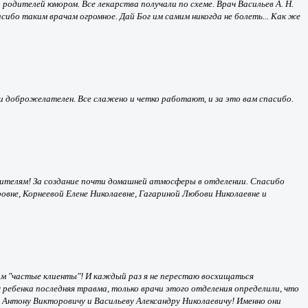
родителей юмором. Все лекарства получали по схеме. Врач Васильев А. Н.
сибо таким врачам огромное. Дай Бог им самим никогда не болеть... Как же
и доброжелателен. Все слажено и четко работают, и за это вам спасибо.
дителям! За создание почти домашней атмосферы в отделении. Спасибо
овне, Корнеевой Елене Николаевне, Гагариной Любови Николаевне и
там "частые клиенты"! И каждый раз я не перестаю восхищаться
ребенка последняя травма, только врачи этого отделения определили, что
у Антону Викторовичу и Васильеву Александру Николаевичу! Именно они