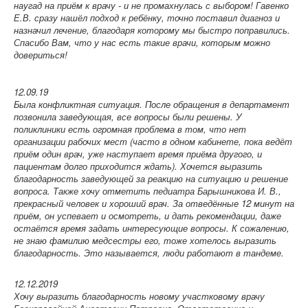
наугад на приём к врачу - и не промахнулась с выбором! Гавенко
Е.В. сразу нашёл подход к ребёнку, точно поставил диагноз и
назначил лечение, благодаря которому мы быстро поправились.
Спасибо Вам, что у нас есть такие врачи, которым можно
довериться!
12.09.19
Была конфликтная ситуация. После обращения в департамент
позвонила заведующая, все вопросы были решены. У
поликлиники есть огромная проблема в том, что нет
организации рабочих мест (часто в одном кабинете, пока ведёт
приём один врач, уже наступает время приёма другого, и
пациентам долго приходится ждать). Хочется выразить
благодарность заведующей за реакцию на ситуацию и решение
вопроса. Также хочу отметить педиатра Барышникова И. В.,
прекрасный человек и хороший врач. За отведённые 12 минут на
приём, он успевает и осмотреть, и дать рекомендации, даже
остаётся время задать интересующие вопросы. К сожалению,
не знаю фамилию медсестры его, тоже хотелось выразить
благодарность. Это называется, люди работают в тандеме.
12.12.2019
Хочу выразить благодарность новому участковому врачу