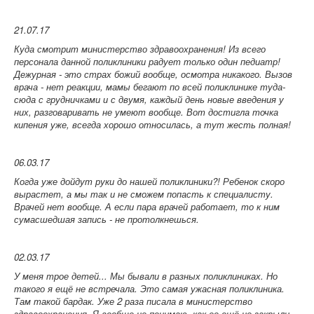
21.07.17
Куда смотрит министерство здравоохранения! Из всего
персонала данной поликлиники радует только один педиатр!
Дежурная - это страх божий вообще, осмотра никакого. Вызов
врача - нет реакции, мамы бегают по всей поликлинике туда-
сюда с грудничками и с двумя, каждый день новые введения у
них, разговаривать не умеют вообще. Вот достигла точка
кипения уже, всегда хорошо относилась, а тут жесть полная!
06.03.17
Когда уже дойдут руки до нашей поликлиники?! Ребенок скоро
вырастет, а мы так и не сможем попасть к специалисту.
Врачей нет вообще. А если пара врачей работает, то к ним
сумасшедшая запись - не протолкнешься.
02.03.17
У меня трое детей... Мы бывали в разных поликлиниках. Но
такого я ещё не встречала. Это самая ужасная поликлиника.
Там такой бардак. Уже 2 раза писала в министерство
здравоохранения. Я вообще не понимаю, как ее ещё не закрыли.