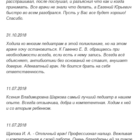
расспрашивал, после послушал, и разъяснил что как и когда
принимать. Все врачи не знали что делать, а Евгений Юрьевич
быстро во всем разобрался. Пусть у Вас все будет хорошо!
Спасибо.
31.10.2018
Ходила ко многим педиатрам в этой поликлинике, но на этом
враче хочу остановиться. К Гавенко Е. В. обращаюсь при
необходимости всегда, если есть к нему запись. Всегда всё
объясняет, антибиотики без оснований не ставит, внушает
доверие. Адекватный врач. Не боится брать на себя
ответственность.
11.07.2018
Ксения Владимировна
Шаркова
самый лучший педиатр в нашем
опыте. Всегда отзывчива, добра и компетентная. Ходим к ней
и со вторым ребенком.
11.07.2018
Щапова И. А. -
Отличный врач! Профессионал налицо. Вежливая
и компетентная в своей работе. Очень благодарны ей за такое