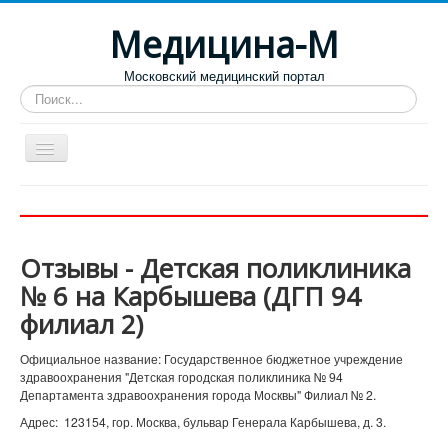
Медицина-М
Московский медицинский портал
Искать...
Больницы
Поликлиники
Отзывы - Детская поликлиника
Роддома и женские консультации
№ 6 на Карбышева (ДГП 94
Диспансеры
филиал 2)
Лучшие специализированные клиники
Официальное название: Государственное бюджетное учреждение
Отзывы пациентов
здравоохранения "Детская городская поликлиника № 94
Департамента здравоохранения города Москвы" Филиал № 2.
Адрес: 123154, гор. Москва, бульвар Генерала Карбышева, д. 3.