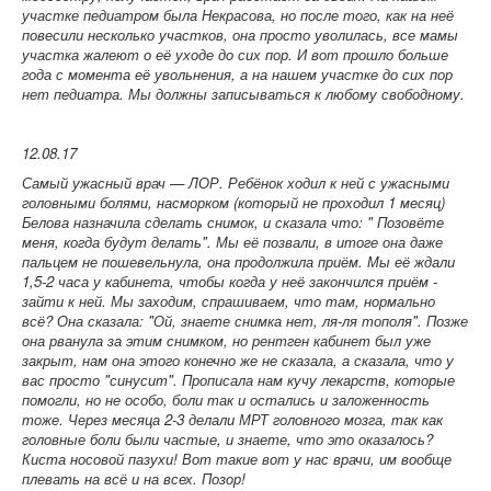
участке педиатром была Некрасова, но после того, как на неё
повесили несколько участков, она просто уволилась, все мамы
участка жалеют о её уходе до сих пор. И вот прошло больше
года с момента её увольнения, а на нашем участке до сих пор
нет педиатра. Мы должны записываться к любому свободному.
12.08.17
Самый ужасный врач — ЛОР. Ребёнок ходил к ней с ужасными
головными болями, насморком (который не проходил 1 месяц)
Белова назначила сделать снимок, и сказала что: " Позовёте
меня, когда будут делать". Мы её позвали, в итоге она даже
пальцем не пошевельнула, она продолжила приём. Мы её ждали
1,5-2 часа у кабинета, чтобы когда у неё закончился приём -
зайти к ней. Мы заходим, спрашиваем, что там, нормально
всё? Она сказала: "Ой, знаете снимка нет, ля-ля тополя". Позже
она рванула за этим снимком, но рентген кабинет был уже
закрыт, нам она этого конечно же не сказала, а сказала, что у
вас просто "синусит". Прописала нам кучу лекарств, которые
помогли, но не особо, боли так и остались и заложенность
тоже. Через месяца 2-3 делали МРТ головного мозга, так как
головные боли были частые, и знаете, что это оказалось?
Киста носовой пазухи! Вот такие вот у нас врачи, им вообще
плевать на всё и на всех. Позор!