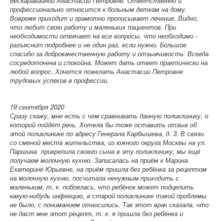
Бескаравайной Анастасии Петровне. Ответственно и
профессионально относится к больным деткам на дому.
Вовремя приходит и грамотно прописывает лечение. Видно,
что любит свою работу и маленьких пациентов. При
необходимости отвечает на все вопросы, что необходимо -
разъяснит подробнее и не один раз, если нужно. Большое
спасибо за доброкачественную работу и отзывчивость. Всегда
сосредоточена и спокойна. Может дать ответ практически на
любой вопрос. Хочется пожелать Анастасии Петровне
трудовых успехов в профессии.
19 сентября 2020
Сразу скажу, мне есть с чем сравнивать данную поликлинику, о
которой пойдёт речь. Хотела бы тоже оставить отзыв об
этой поликлинике по адресу Генерала Карбышева, д. 3. В связи
со сменой места жительства, из южного округа Москвы на ул.
Паршина прикрепила своего сына в эту поликлинику, мы ещё
получаем молочную кухню. Записалась на приём к Марина
Екатерине Юрьевне, на приём пришла без ребёнка за рецептом
на молочную кухню, посчитала ненужным приходить с
маленьким, т. к. побоялась, что ребёнок может подцепить
какую-нибудь инфекцию, в старой поликлинике такой проблемы
не было, с пониманием относились. Так этот врач сказала, что
не даст мне этот рецепт, т. к. я пришла без ребёнка и