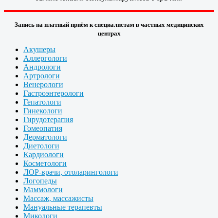
Запись на платный приём к специалистам в частных медицинских
центрах
Акушеры
Аллергологи
Андрологи
Артрологи
Венерологи
Гастроэнтерологи
Гепатологи
Гинекологи
Гирудотерапия
Гомеопатия
Дерматологи
Диетологи
Кардиологи
Косметологи
ЛОР-врачи, отоларингологи
Логопеды
Маммологи
Массаж, массажисты
Мануальные терапевты
Микологи