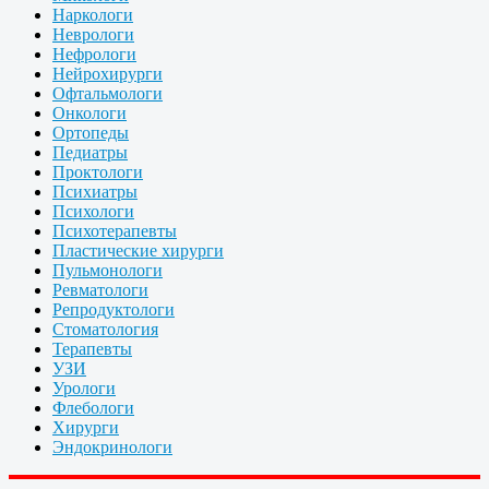
Наркологи
Неврологи
Нефрологи
Нейрохирурги
Офтальмологи
Онкологи
Ортопеды
Педиатры
Проктологи
Психиатры
Психологи
Психотерапевты
Пластические хирурги
Пульмонологи
Ревматологи
Репродуктологи
Стоматология
Терапевты
УЗИ
Урологи
Флебологи
Хирурги
Эндокринологи