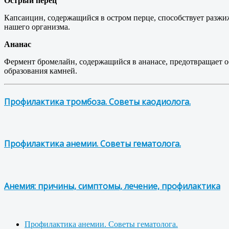
Острый перец
Капсаицин, содержащийся в остром перце, способствует разжи
нашего организма.
Ананас
Фермент бромелайн, содержащийся в ананасе, предотвращает об
образования камней.
Профилактика тромбоза. Советы каодиолога.
Профилактика анемии. Советы гематолога.
Анемия: причины, симптомы, лечение, профилактика
Профилактика анемии. Советы гематолога.