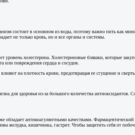
рови.
анизм состоит в основном из воды, поэтому важно пить как мин
адает не только кровь, но и все органы и системы.
ет уровень холестерина. Холестериновые бляшки, которые заку
та или повреждения сердца и сосудов.
 влияют на плотность крови, предотвращая ее сгущение и сверт
зна для здоровья из-за большого количества антиоксидантов. 
му же обладает антикоагулянтными качествами. Фармацевтически
 язва желудка, кишечника, гастрит. Чтобы защитить себя от поб