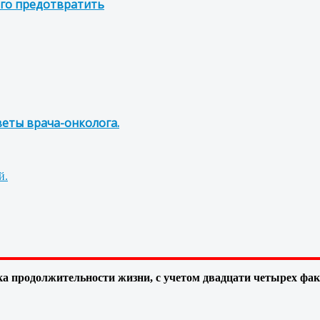
его предотвратить
веты врача-онколога.
й.
а продолжительности жизни, с учетом двадцати четырех фа