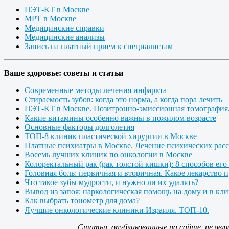
ПЭТ-КТ в Москве
МРТ в Москве
Медицинские справки
Медицинские анализы
Запись на платный прием к специалистам
Ваше здоровье: советы и статьи
Современные методы лечения инфаркта
Стираемость зубов: когда это норма, а когда пора лечить
ПЭТ-КТ в Москве. Позитронно-эмиссионная томография
Какие витамины особенно важны в пожилом возрасте
Основные факторы долголетия
ТОП-8 клиник пластической хирургии в Москве
Платные психиатры в Москве. Лечение психических расс
Восемь лучших клиник по онкологии в Москве
Колоректальный рак (рак толстой кишки): 8 способов его
Головная боль: первичная и вторичная. Какое лекарство 
Что такое зубы мудрости, и нужно ли их удалять?
Вывод из запоя: наркологическая помощь на дому и в кл
Как выбрать тонометр для дома?
Лучшие онкологические клиники Израиля. ТОП-10.
Статьи, опубликованные на сайте, не яв