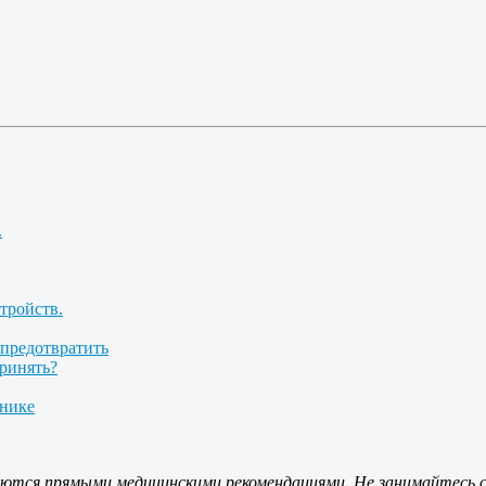
.
тройств.
 предотвратить
принять?
инике
ляются прямыми медицинскими рекомендациями. Не занимайтесь с