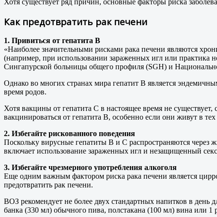
Хотя существует ряд причин, основные факторы риска заболев
Как предотвратить рак печени
1. Привиться от гепатита В
«Наиболее значительными рисками рака печени являются хрони
(например, при использовании зараженных игл или практика н
Сингапурской больницы общего профиля (SGH) и Национально
Однако во многих странах мира гепатит В является эндемичным
время родов.
Хотя вакцины от гепатита С в настоящее время не существует,
вакцинироваться от гепатита В, особенно если они живут в тех
2. Избегайте рискованного поведения
Поскольку вирусные гепатиты В и С распространяются через жи
включает использование зараженных игл и незащищенный секс
3. Избегайте чрезмерного употребления алкоголя
Еще одним важным фактором риска рака печени является цирр
предотвратить рак печени.
ВОЗ рекомендует не более двух стандартных напитков в день д
банка (330 мл) обычного пива, полстакана (100 мл) вина или 1 