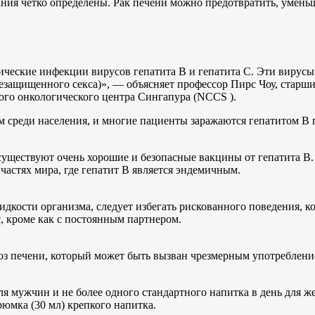
ания четко определены. Рак печени можно предотвратить, умень
ческие инфекции вирусов гепатита В и гепатита С. Эти вирусы
езащищенного секса)», — объясняет профессор Пирс Чоу, старши
го онкологического центра Сингапура (NCCS ).
 среди населения, и многие пациенты заражаются гепатитом В пу
 существуют очень хорошие и безопасные вакцины от гепатита В
 частях мира, где гепатит В является эндемичным.
дкости организма, следует избегать рискованного поведения, к
, кроме как с постоянным партнером.
оз печени, который может быть вызван чрезмерным употреблени
ля мужчин и не более одного стандартного напитка в день для 
рюмка (30 мл) крепкого напитка.