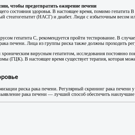
изни, чтобы предотвратить ожирение печени
его состояния здоровья. В настоящее время, помимо гепатита В
й стеатогепатит (НАСГ) и диабет. Люди с избыточным весом ил
русом гепатита С, рекомендуется пройти тестирование. В случа
я рака печени. Лица из группы риска также должны проходить ре
хроническим вирусным гепатитом, исследования постоянно пока
омы (ГЦК). В настоящее время существует терапия, которая мож
оровье
ации риска рака печени. Регулярный скрининг рака печени у 
 выявление рака печени — лучший способ обеспечить наилучшие 