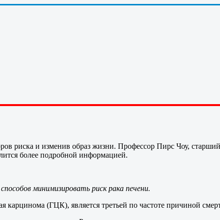
оров риска и изменив образ жизни. Профессор Пирс Чоу, старши
лится более подробной информацией.
особов минимизировать риск рака печени.
я карцинома (ГЦК), является третьей по частоте причиной смер