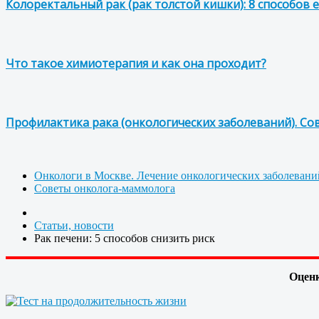
Колоректальный рак (рак толстой кишки): 8 способов 
Что такое химиотерапия и как она проходит?
Профилактика рака (онкологических заболеваний). Со
Онкологи в Москве. Лечение онкологических заболевани
Советы онколога-маммолога
Статьи, новости
Рак печени: 5 способов снизить риск
Оценк