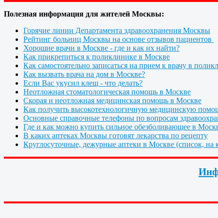
Полезная информация для жителей Москвы:
Горячие линии Департамента здравоохранения Москвы
Рейтинг больниц Москвы на основе отзывов пациентов
Хорошие врачи в Москве - где и как их найти?
Как прикрепиться к поликлинике в Москве
Как самостоятельно записаться на прием к врачу в полик
Как вызвать врача на дом в Москве?
Если Вас укусил клещ - что делать?
Неотложная стоматологическая помощь в Москве
Скорая и неотложная медицинская помощь в Москве
Как получить высокотехнологичную медицинскую помо
Основные справочные телефоны по вопросам здравоохра
Где и как можно купить сильное обезболивающее в Моск
В каких аптеках Москвы готовят лекарства по рецепту
Круглосуточные, дежурные аптеки в Москве (список, на к
Инф