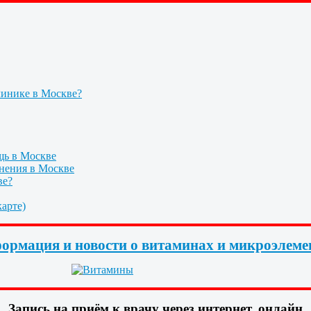
линике в Москве?
щь в Москве
нения в Москве
ве?
арте)
ормация и новости о витаминах и микроэлеме
Запись на приём к врачу через интернет, онлайн