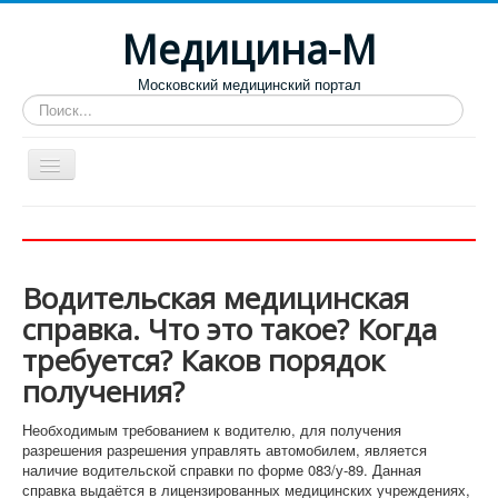
Медицина-М
Московский медицинский портал
Искать...
Больницы
Поликлиники
Водительская медицинская
Роддома и женские консультации
справка. Что это такое? Когда
Диспансеры
требуется? Каков порядок
Лучшие специализированные клиники
получения?
Отзывы пациентов
Необходимым требованием к водителю, для получения
разрешения разрешения управлять автомобилем, является
наличие водительской справки по форме 083/у-89. Данная
справка выдаётся в лицензированных медицинских учреждениях,