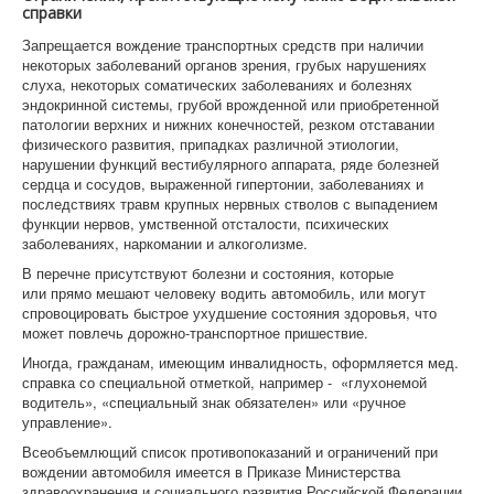
справки
Запрещается вождение транспортных средств при наличии
некоторых заболеваний органов зрения, грубых нарушениях
слуха, некоторых соматических заболеваниях и болезнях
эндокринной системы, грубой врожденной или приобретенной
патологии верхних и нижних конечностей, резком отставании
физического развития, припадках различной этиологии,
нарушении функций вестибулярного аппарата, ряде болезней
сердца и сосудов, выраженной гипертонии, заболеваниях и
последствиях травм крупных нервных стволов с выпадением
функции нервов, умственной отсталости, психических
заболеваниях, наркомании и алкоголизме.
В перечне присутствуют болезни и состояния, которые
или прямо мешают человеку водить автомобиль, или могут
спровоцировать быстрое ухудшение состояния здоровья, что
может повлечь дорожно-транспортное пришествие.
Иногда, гражданам, имеющим инвалидность, оформляется мед.
справка со специальной отметкой, например - «глухонемой
водитель», «специальный знак обязателен» или «ручное
управление».
Всеобъемлющий список противопоказаний и ограничений при
вождении автомобиля имеется в Приказе Министерства
здравоохранения и социального развития Российской Федерации