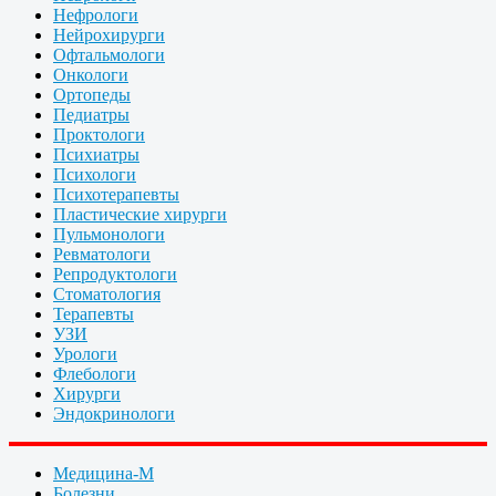
Нефрологи
Нейрохирурги
Офтальмологи
Онкологи
Ортопеды
Педиатры
Проктологи
Психиатры
Психологи
Психотерапевты
Пластические хирурги
Пульмонологи
Ревматологи
Репродуктологи
Стоматология
Терапевты
УЗИ
Урологи
Флебологи
Хирурги
Эндокринологи
Медицина-М
Болезни