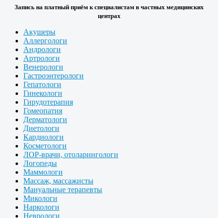
Запись на платный приём к специалистам в частных медицинских
центрах
Акушеры
Аллергологи
Андрологи
Артрологи
Венерологи
Гастроэнтерологи
Гепатологи
Гинекологи
Гирудотерапия
Гомеопатия
Дерматологи
Диетологи
Кардиологи
Косметологи
ЛОР-врачи, отоларингологи
Логопеды
Маммологи
Массаж, массажисты
Мануальные терапевты
Микологи
Наркологи
Неврологи