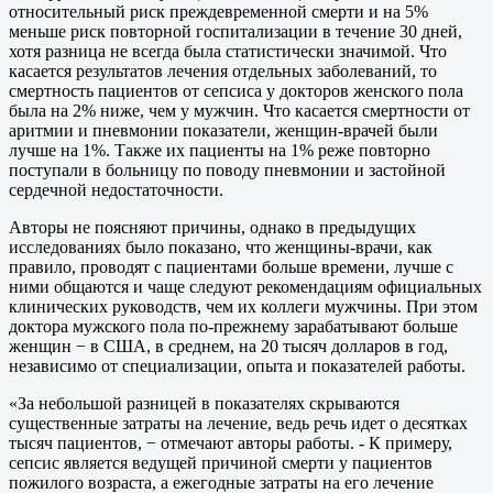
относительный риск преждевременной смерти и на 5%
меньше риск повторной госпитализации в течение 30 дней,
хотя разница не всегда была статистически значимой. Что
касается результатов лечения отдельных заболеваний, то
смертность пациентов от сепсиса у докторов женского пола
была на 2% ниже, чем у мужчин. Что касается смертности от
аритмии и пневмонии показатели, женщин-врачей были
лучше на 1%. Также их пациенты на 1% реже повторно
поступали в больницу по поводу пневмонии и застойной
сердечной недостаточности.
Авторы не поясняют причины, однако в предыдущих
исследованиях было показано, что женщины-врачи, как
правило, проводят с пациентами больше времени, лучше с
ними общаются и чаще следуют рекомендациям официальных
клинических руководств, чем их коллеги мужчины. При этом
доктора мужского пола по-прежнему зарабатывают больше
женщин − в США, в среднем, на 20 тысяч долларов в год,
независимо от специализации, опыта и показателей работы.
«За небольшой разницей в показателях скрываются
существенные затраты на лечение, ведь речь идет о десятках
тысяч пациентов, − отмечают авторы работы. - К примеру,
сепсис является ведущей причиной смерти у пациентов
пожилого возраста, а ежегодные затраты на его лечение