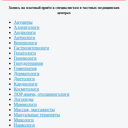
Запись на платный приём к специалистам в частных медицинских
центрах
Акушеры
Аллергологи
Андрологи
Артрологи
Венерологи
Гастроэнтерологи
Гепатологи
Гинекологи
Гирудотерапия
Гомеопатия
Дерматологи
Диетологи
Кардиологи
Косметологи
ЛОР-врачи, отоларингологи
Логопеды
Маммологи
Массаж, массажисты
Мануальные терапевты
Микологи
Наркологи