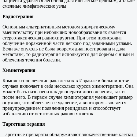
пациента удаляется легочная доля или легкое целиком, а также
смежные лимфатические узлы.
Радиотерапия
Основным альтернативным методом хирургическому
вмешательству при небольших новообразованиях является
стереотаксическая радиохирургия. При этом происходит
облучение пораженной части легкого под заданными углами.
Если же опухоль не была вовремя диагностирована и дала
метастазы, то радиотерапия используется для борьбы с ними и
облечения течения болезни.
Химиотерапия
Комплексное лечение рака легких в Израиле в большинстве
случаев включает в себя несколько курсов химиотерапии. Она
может быть назначена как до оперативного лечения, так и
после него. В первом случае химиотерапия уменьшает размер
опухоли, что облегчает ее удаление, а во втором – является
предупреждением появления рецидивов и способствует
избавлению от остаточных раковых клеток.
Таргетная терапия
Таргетные препараты обнаруживают злокачественные клетки