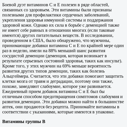
Боевой дуэт витаминов С и Е полезен в ряде областей,
связанных со здоровьем. Эти витамины были признаны
полезными для профилактики сердечных заболеваний,
укрепления здоровья иммунной системы и поддержания
здоровой кожи. Однако их сила в борьбе с деменцией также
не имеет себе равных в отношении многих (если таковые
имеются) других питательных веществ. В исследовании,
проведенном в США, было обнаружено, что мужчины,
принимающие добавки витамина С и Е по крайней мере один
раз в неделю, имели на 88% меньший шанс развития
сосудистой деменции (деменция, которая возникает в
результате серьезных состояний здоровья, таких как инсульт).
Кроме того, у этих мужчин на 69% меньше вероятность
развития других типов деменции, таких как болезнь
Альцгеймера. Считается, что эти добавки помогают защитить
клетки мозга от травм и деградации, поэтому они также,
похоже, замедляют слабоумие, которое уже развивается.
Ежедневный прием добавок витамина С и Е был бы
отличным способом предотвращения симптомов слабоумия и
развития деменции. Эти добавки можно найти в большинстве
аптек, они продаются без рецепта. Принимайте витамины в
соответствии с указаниями, которые имеются в упаковке.
Витамины группы B