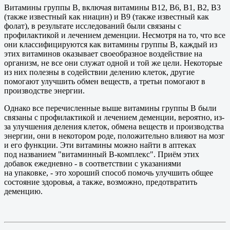
Витамины группы B, включая витамины B12, B6, B1, B2, B3
(также известный как ниацин) и B9 (также известный как
фолат), в результате исследований были связаны с
профилактикой и лечением деменции. Несмотря на то, что все
они классифицируются как витамины группы В, каждый из
этих витаминов оказывает своеобразное воздействие на
организм, не все они служат одной и той же цели. Некоторые
из них полезны в содействии делению клеток, другие
помогают улучшить обмен веществ, а третьи помогают в
производстве энергии.
Однако все перечисленные выше витамины группы В были
связаны с профилактикой и лечением деменции, вероятно, из-
за улучшения деления клеток, обмена веществ и производства
энергии, они в некотором роде, положительно влияют на мозг
и его функции. Эти витамины можно найти в аптеках
под названием "витаминный B-комплекс". Приём этих
добавок ежедневно - в соответствии с указаниями
на упаковке, - это хороший способ помочь улучшить общее
состояние здоровья, а также, возможно, предотвратить
деменцию.