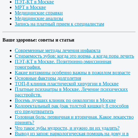
ПЭТ-КТ в Москве
МРТ в Москве
Медицинские справки
Медицинские анализы
Запись на платный прием к специалистам
Ваше здоровье: советы и статьи
Современные методы лечения инфаркта
Стираемость зубов: когда это норма, а когда пора лечить
ПЭТ-КТ в Москве. Позитронно-эмиссионная
томография.
Какие витамины особенно важны в пожилом возрасте
Основные факторы долголетия
ТОП-8 клиник пластической хирургии в Москве
Платные психиатры в Москве. Лечение психических
расстройств.
Восемь лучших клиник по онкологии в Москве
Колоректальный рак (рак толстой кишки): 8 способов
его предотвратить
Головная боль: первичная и вторичная. Какое лекарство
принять?
Что такое зубы мудрости, и нужно ли их удалять?
Вывод из запоя: наркологическая помощь на дому и в