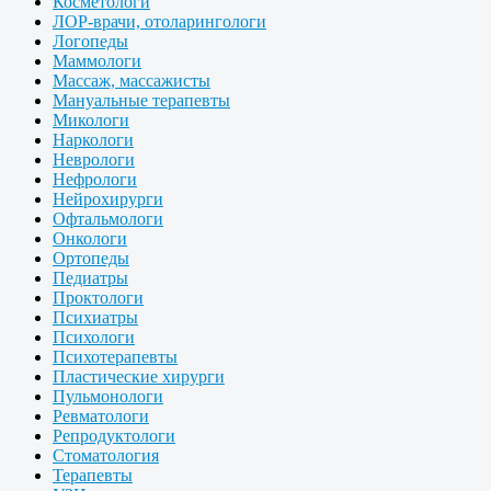
Косметологи
ЛОР-врачи, отоларингологи
Логопеды
Маммологи
Массаж, массажисты
Мануальные терапевты
Микологи
Наркологи
Неврологи
Нефрологи
Нейрохирурги
Офтальмологи
Онкологи
Ортопеды
Педиатры
Проктологи
Психиатры
Психологи
Психотерапевты
Пластические хирурги
Пульмонологи
Ревматологи
Репродуктологи
Стоматология
Терапевты