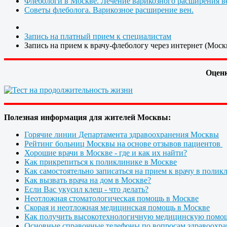
Флебологи в Москве. Лечение варикозного расширения в
Советы флеболога. Варикозное расширение вен.
Запись на платный прием к специалистам
Запись на прием к врачу-флебологу через интернет (Моск
Оценк
Полезная информация для жителей Москвы:
Горячие линии Департамента здравоохранения Москвы
Рейтинг больниц Москвы на основе отзывов пациентов
Хорошие врачи в Москве - где и как их найти?
Как прикрепиться к поликлинике в Москве
Как самостоятельно записаться на прием к врачу в полик
Как вызвать врача на дом в Москве?
Если Вас укусил клещ - что делать?
Неотложная стоматологическая помощь в Москве
Скорая и неотложная медицинская помощь в Москве
Как получить высокотехнологичную медицинскую помо
Основные справочные телефоны по вопросам здравоохра