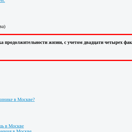
ен.
ва)
а продолжительности жизни, с учетом двадцати четырех фа
линике в Москве?
щь в Москве
нения в Москве