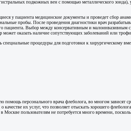
истральных подкожных вен с помощью металлического зонда), у
иеся у пациента медицинские документы и проведет сбор анамн
альные пробы. После проведения диагностики врач разрабатыва
го пациента. Выбор между консервативным и малоинвазивным сп
ор может оказать наличие сопутствующих заболеваний или троф
ь специальные процедуры для подготовки к хирургическому вме
ю помощь персонального врача флеболога, во многом зависят ср
о качестве их услуг, что позволяет отыскать хорошего флеболог
 в Москве пользователям не потребуется много времени, поскол