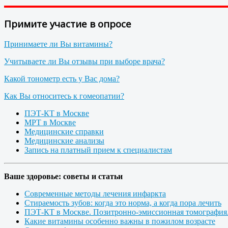
Примите участие в опросе
Принимаете ли Вы витамины?
Учитываете ли Вы отзывы при выборе врача?
Какой тонометр есть у Вас дома?
Как Вы относитесь к гомеопатии?
ПЭТ-КТ в Москве
МРТ в Москве
Медицинские справки
Медицинские анализы
Запись на платный прием к специалистам
Ваше здоровье: советы и статьи
Современные методы лечения инфаркта
Стираемость зубов: когда это норма, а когда пора лечить
ПЭТ-КТ в Москве. Позитронно-эмиссионная томография
Какие витамины особенно важны в пожилом возрасте