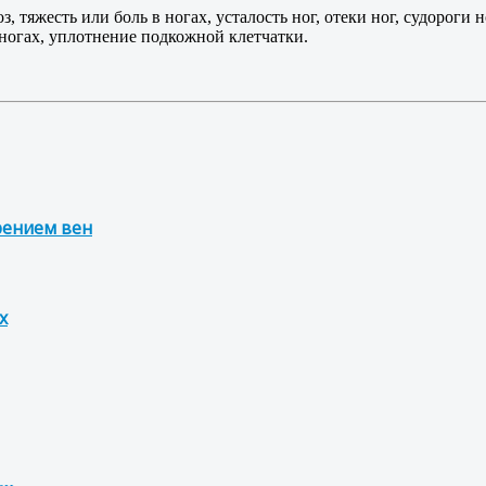
з, тяжесть или боль в ногах, усталость ног, отеки ног, судороги
 ногах, уплотнение подкожной клетчатки.
рением вен
х