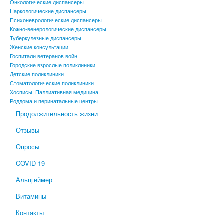
Онкологические диспансеры
Наркологические диспансеры
Психоневрологические диспансеры
Кожно-венерологические диспансеры
Туберкулезные диспансеры
Женские консультации
Госпитали ветеранов войн
Городские взрослые поликлиники
Детские поликлиники
Стоматологические поликлиники
Хосписы. Паллиативная медицина.
Роддома и перинатальные центры
Продолжительность жизни
Отзывы
Опросы
COVID-19
Альцгеймер
Витамины
Контакты