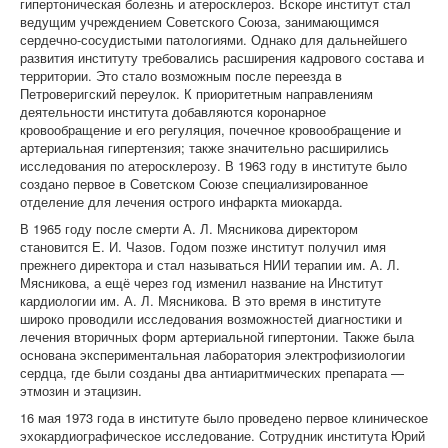
гипертоническая болезнь и атеросклероз. Вскоре институт стал
ведущим учреждением Советского Союза, занимающимся
сердечно-сосудистыми патологиями. Однако для дальнейшего
развития институту требовались расширения кадрового состава и
территории. Это стало возможным после переезда в
Петроверигский переулок. К приоритетным направлениям
деятельности института добавляются коронарное
кровообращение и его регуляция, почечное кровообращение и
артериальная гипертензия; также значительно расширились
исследования по атеросклерозу. В 1963 году в институте было
создано первое в Советском Союзе специализированное
отделение для лечения острого инфаркта миокарда.
В 1965 году после смерти А. Л. Мясникова директором
становится Е. И. Чазов. Годом позже институт получил имя
прежнего директора и стал называться НИИ терапии им. А. Л.
Мясникова, а ещё через год изменил название на Институт
кардиологии им. А. Л. Мясникова. В это время в институте
широко проводили исследования возможностей диагностики и
лечения вторичных форм артериальной гипертонии. Также была
основана экспериментальная лаборатория электрофизиологии
сердца, где были созданы два антиаритмических препарата —
этмозин и этацизин.
16 мая 1973 года в институте было проведено первое клиническое
эхокардиографическое исследование. Сотрудник института Юрий