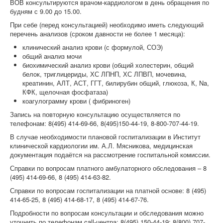
ВОВ консультируются врачом-кардиологом в день обращения по
будням с 9.00 до 15.00.
При себе (перед консультацией) необходимо иметь следующий
перечень анализов (сроком давности не более 1 месяца):
клинический анализ крови (с формулой, СОЭ)
общий анализ мочи
биохимический анализ крови (общий холестерин, общий
белок, триглицериды, ХС ЛПНП, ХС ЛПВП, мочевина,
креатинин, АЛТ, АСТ, ГГТ, билирубин общий, глюкоза, К, Na,
КФК, щелочная фосфатаза)
коагулограмму крови ( фибриноген)
Запись на повторную консультацию осуществляется по
телефонам: 8(495) 414-69-66, 8(495)150-44-19, 8-800-707-44-19.
В случае необходимости плановой госпитализации в Институт
клинической кардиологии им. А.Л. Мясникова, медицинская
документация подаётся на рассмотрение госпитальной комиссии.
Справки по вопросам платного амбулаторного обследования – 8
(495) 414-69-66, 8 (495) 414-63-82.
Справки по вопросам госпитализации на платной основе: 8 (495)
414-65-25, 8 (495) 414-68-17, 8 (495) 414-67-76.
Подробности по вопросам консультации и обследования можно
уточнить по телефонам call-центра: 8(495) 150-44-19; 8(800) 707-