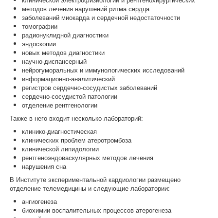
методов лечения нарушений ритма сердца
заболеваний миокарда и сердечной недостаточности
томографии
радионуклидной диагностики
эндоскопии
новых методов диагностики
научно-диспансерный
нейрогуморальных и иммунологических исследований
информационно-аналитический
регистров сердечно-сосудистых заболеваний
сердечно-сосудистой патологии
oтделение рентгенологии
Также в него входит несколько лабораторий:
клинико-диагностическая
клинических проблем атеротромбоза
клинической липидологии
рентгеноэндоваскулярных методов лечения
нарушения сна
В Институте экспериментальной кардиологии размещено
отделение телемедицины и следующие лаборатории:
ангиогенеза
биохимии воспалительных процессов атерогенеза