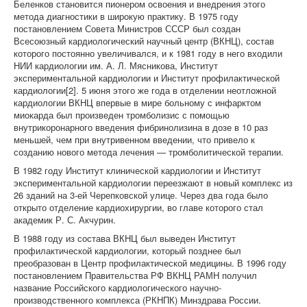
Беленков становится пионером освоения и внедрения этого
метода диагностики в широкую практику. В 1975 году
постановлением Совета Министров СССР был создан
Всесоюзный кардиологический научный центр (ВКНЦ), состав
которого постоянно увеличивался, и к 1981 году в него входили
НИИ кардиологии им. А. Л. Мясникова, Институт
экспериментальной кардиологии и Институт профилактической
кардиологии[2]. 5 июня этого же года в отделении неотложной
кардиологии ВКНЦ впервые в мире больному с инфарктом
миокарда был произведен тромболизис с помощью
внутрикоронарного введения фибринолизина в дозе в 10 раз
меньшей, чем при внутривенном введении, что привело к
созданию нового метода лечения — тромболитической терапии.
В 1982 году Институт клинической кардиологии и Институт
экспериментальной кардиологии переезжают в новый комплекс из
26 зданий на 3-ей Черепковской улице. Через два года было
открыто отделение кардиохирургии, во главе которого стал
академик Р. С. Акчурин.
В 1988 году из состава ВКНЦ был выведен Институт
профилактической кардиологии, который позднее был
преобразован в Центр профилактической медицины. В 1996 году
постановлением Правительства РФ ВКНЦ РАМН получил
название Российского кардиологического научно-
производственного комплекса (РКНПК) Минздрава России.