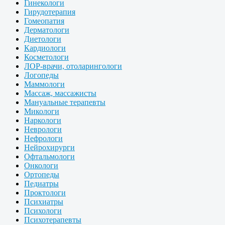
Гинекологи
Гирудотерапия
Гомеопатия
Дерматологи
Диетологи
Кардиологи
Косметологи
ЛОР-врачи, отоларингологи
Логопеды
Маммологи
Массаж, массажисты
Мануальные терапевты
Микологи
Наркологи
Неврологи
Нефрологи
Нейрохирурги
Офтальмологи
Онкологи
Ортопеды
Педиатры
Проктологи
Психиатры
Психологи
Психотерапевты