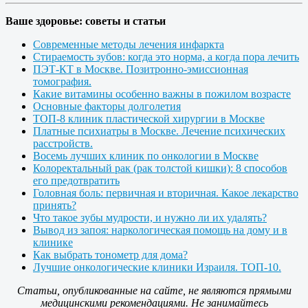
Ваше здоровье: советы и статьи
Современные методы лечения инфаркта
Стираемость зубов: когда это норма, а когда пора лечить
ПЭТ-КТ в Москве. Позитронно-эмиссионная
томография.
Какие витамины особенно важны в пожилом возрасте
Основные факторы долголетия
ТОП-8 клиник пластической хирургии в Москве
Платные психиатры в Москве. Лечение психических
расстройств.
Восемь лучших клиник по онкологии в Москве
Колоректальный рак (рак толстой кишки): 8 способов
его предотвратить
Головная боль: первичная и вторичная. Какое лекарство
принять?
Что такое зубы мудрости, и нужно ли их удалять?
Вывод из запоя: наркологическая помощь на дому и в
клинике
Как выбрать тонометр для дома?
Лучшие онкологические клиники Израиля. ТОП-10.
Статьи, опубликованные на сайте, не являются прямыми
медицинскими рекомендациями. Не занимайтесь