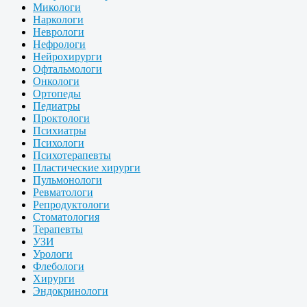
Микологи
Наркологи
Неврологи
Нефрологи
Нейрохирурги
Офтальмологи
Онкологи
Ортопеды
Педиатры
Проктологи
Психиатры
Психологи
Психотерапевты
Пластические хирурги
Пульмонологи
Ревматологи
Репродуктологи
Стоматология
Терапевты
УЗИ
Урологи
Флебологи
Хирурги
Эндокринологи