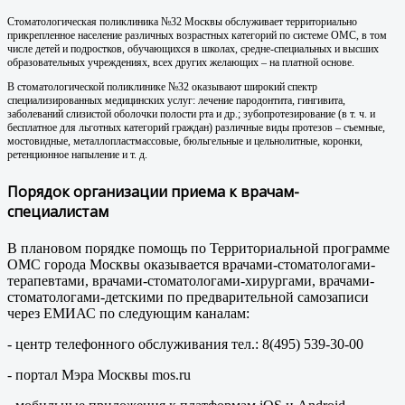
Стоматологическая поликлиника №32 Москвы обслуживает территориально
прикрепленное население различных возрастных категорий по системе ОМС, в том
числе детей и подростков, обучающихся в школах, средне-специальных и высших
образовательных учреждениях, всех других желающих – на платной основе.
В стоматологической поликлинике №32 оказывают широкий спектр
специализированных медицинских услуг: лечение пародонтита, гингивита,
заболеваний слизистой оболочки полости рта и др.; зубопротезирование (в т. ч. и
бесплатное для льготных категорий граждан) различные виды протезов – съемные,
мостовидные, металлопластмассовые, бюльгельные и цельнолитные, коронки,
ретенционное напыление и т. д.
Порядок организации приема к врачам-
специалистам
В плановом порядке помощь по Территориальной программе
ОМС города Москвы оказывается врачами-стоматологами-
терапевтами, врачами-стоматологами-хирургами, врачами-
стоматологами-детскими по предварительной самозаписи
через ЕМИАС по следующим каналам:
- центр телефонного обслуживания тел.: 8(495) 539-30-00
- портал Мэра Москвы mos.ru