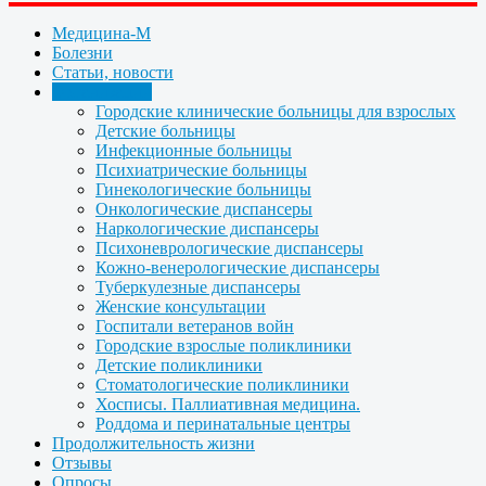
Медицина-М
Болезни
Статьи, новости
Организации
Городские клинические больницы для взрослых
Детские больницы
Инфекционные больницы
Психиатрические больницы
Гинекологические больницы
Онкологические диспансеры
Наркологические диспансеры
Психоневрологические диспансеры
Кожно-венерологические диспансеры
Туберкулезные диспансеры
Женские консультации
Госпитали ветеранов войн
Городские взрослые поликлиники
Детские поликлиники
Стоматологические поликлиники
Хосписы. Паллиативная медицина.
Роддома и перинатальные центры
Продолжительность жизни
Отзывы
Опросы