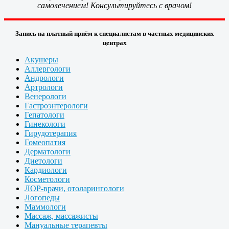
самолечением! Консультируйтесь с врачом!
Запись на платный приём к специалистам в частных медицинских
центрах
Акушеры
Аллергологи
Андрологи
Артрологи
Венерологи
Гастроэнтерологи
Гепатологи
Гинекологи
Гирудотерапия
Гомеопатия
Дерматологи
Диетологи
Кардиологи
Косметологи
ЛОР-врачи, отоларингологи
Логопеды
Маммологи
Массаж, массажисты
Мануальные терапевты