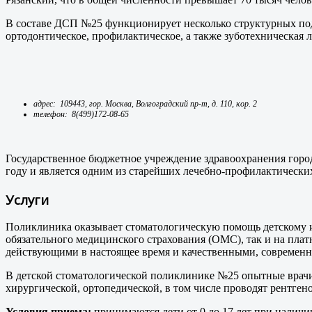
В составе ДСП №25 функционирует несколько структурных подр
ортодонтическое, профилактическое, а также зуботехническая 
адрес: 109443, гор. Москва, Волгоградский пр-т, д. 110, кор. 2
телефон:
8(499)172-08-65
Государственное бюджетное учреждение здравоохранения горо
году и является одним из старейших лечебно-профилактически
Услуги
Поликлиника оказывает стоматологическую помощь детскому 
обязательного медицинского страхования (ОМС), так и на плат
действующими в настоящее время и качественными, современ
В детской стоматологической поликлинике №25 опытные врач
хирургической, ортопедической, в том числе проводят рентге
Условия приема:
принимаются дети от 0 до 17 лет при наличи