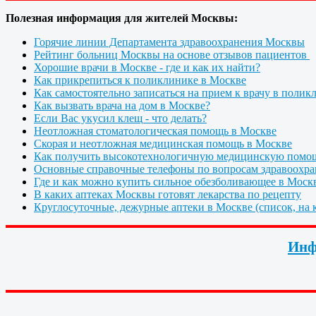
Полезная информация для жителей Москвы:
Горячие линии Департамента здравоохранения Москвы
Рейтинг больниц Москвы на основе отзывов пациентов
Хорошие врачи в Москве - где и как их найти?
Как прикрепиться к поликлинике в Москве
Как самостоятельно записаться на прием к врачу в полик
Как вызвать врача на дом в Москве?
Если Вас укусил клещ - что делать?
Неотложная стоматологическая помощь в Москве
Скорая и неотложная медицинская помощь в Москве
Как получить высокотехнологичную медицинскую помо
Основные справочные телефоны по вопросам здравоохра
Где и как можно купить сильное обезболивающее в Моск
В каких аптеках Москвы готовят лекарства по рецепту
Круглосуточные, дежурные аптеки в Москве (список, на к
Инф