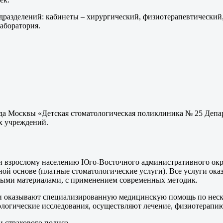
азделений: кабинеты – хирургический, физиотерапевтический, 
лаборатория.
да Москвы «Детская стоматологическая поликлиника № 25 Депар
х учреждений.
и взрослому населению Юго-Восточного административного окр
ной основе (платные стоматологические услуги). Все услуги ок
ными материалами, с применением современных методик.
и оказывают специализированную медицинскую помощь по неско
нологические исследования, осуществляют лечение, физиотерапи
и страхового полиса.