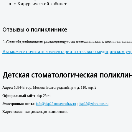
• Хирургический кабинет
Отзывы о поликлинике
"...Спасибо работникам регистратуры за внимательное и вежливое отнош
Вы можете почитать комментарии и отзывы о медицинском учр
Детская стоматологическая поликлин
Адрес:
109443, гор. Москва, Волгоградский пр-т, д. 110, кор. 2
Официальный сайт:
dsp-25.ru
Электронная почта
:
info@dsp25.mosgorzdrav.ru
;
dsp25@zdrav.mos.ru
Карта-схема
- как доехать до поликлиники.