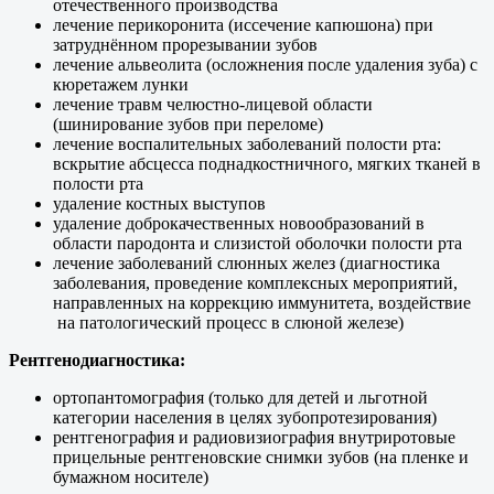
отечественного производства
лечение перикоронита (иссечение капюшона) при
затруднённом прорезывании зубов
лечение альвеолита (осложнения после удаления зуба) с
кюретажем лунки
лечение травм челюстно-лицевой области
(шинирование зубов при переломе)
лечение воспалительных заболеваний полости рта:
вскрытие абсцесса поднадкостничного, мягких тканей в
полости рта
удаление костных выступов
удаление доброкачественных новообразований в
области пародонта и слизистой оболочки полости рта
лечение заболеваний слюнных желез (диагностика
заболевания, проведение комплексных мероприятий,
направленных на коррекцию иммунитета, воздействие
на патологический процесс в слюной железе)
Рентгенодиагностика:
ортопантомография (только для детей и льготной
категории населения в целях зубопротезирования)
рентгенография и радиовизиография внутриротовые
прицельные рентгеновские снимки зубов (на пленке и
бумажном носителе)