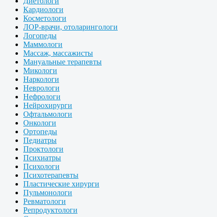
Диетологи
Кардиологи
Косметологи
ЛОР-врачи, отоларингологи
Логопеды
Маммологи
Массаж, массажисты
Мануальные терапевты
Микологи
Наркологи
Неврологи
Нефрологи
Нейрохирурги
Офтальмологи
Онкологи
Ортопеды
Педиатры
Проктологи
Психиатры
Психологи
Психотерапевты
Пластические хирурги
Пульмонологи
Ревматологи
Репродуктологи