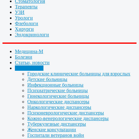
Стоматология
Терапевты
УЗИ
Урологи
Флебологи
Хирурги
Эндокринологи
Медицина-М
Болезни
Статьи, новости
Организации
Городские клинические больницы для взрослых
Детские больницы
Инфекционные больницы
Психиатрические больницы
Гинекологические больницы
Онкологические диспансеры
Наркологические диспансеры
Психоневрологические диспансеры
Кожно-венерологические диспансеры
Туберкулезные диспансеры
Женские консультации
Госпитали ветеранов войн