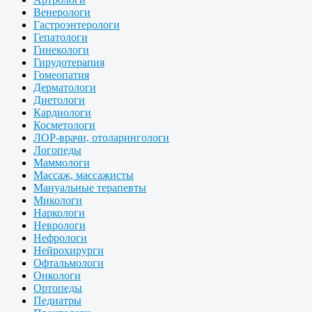
Венерологи
Гастроэнтерологи
Гепатологи
Гинекологи
Гирудотерапия
Гомеопатия
Дерматологи
Диетологи
Кардиологи
Косметологи
ЛОР-врачи, отоларингологи
Логопеды
Маммологи
Массаж, массажисты
Мануальные терапевты
Микологи
Наркологи
Неврологи
Нефрологи
Нейрохирурги
Офтальмологи
Онкологи
Ортопеды
Педиатры