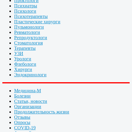
Проктологи
Психиатры
Психологи
Психотерапевты
Пластические хирурги
Пульмонологи
Ревматологи
Репродуктологи
Стоматология
Терапевты
УЗИ
Урологи
Флебологи
Хирурги
Эндокринологи
Медицина-М
Болезни
Статьи, новости
Организации
Продолжительность жизни
Отзывы
Опросы
COVID-19