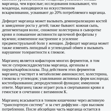
марганца, чем взрослые; исследования показывают, что
младенцы, находящиеся на искусственном
вскармливании, усваивают до 20% потребляемого марганца.
Дефицит марганца может вызывать деминерализацию костей
и замедление роста у детей; также бывают: кожная сыпь,
депигментация волос, снижение холестерина в сыворотке
крови и повышение активности щелочной фосфатазы у
мужчин; измененное настроение и усиление
предменструальной боли у женщин. Дефицит марганца может
также изменять липидный и углеводный обмен и вызывать
нарушение толерантности к глюкозе.
Марганец является кофактором многих ферментов, в том
числе супероксиддисмутазы марганца, аргиназы и
пируваткарбоксилазы. Под действием этих ферментов
марганец участвует в метаболизме аминокислот, холестерина,
глюкозы и углеводов; улавливании активных форм кислорода;
костеобразовании; репродуктивной функции; иммунном
ответе. Марганец также играет роль в свертывании крови и
гемостазе в сочетании с витамином К.
Марганец всасывается в тонком кишечнике через активную
"транспортную систему" и за счет диффузии - при высоком
потреблении. После абсорбции часть марганца остается в