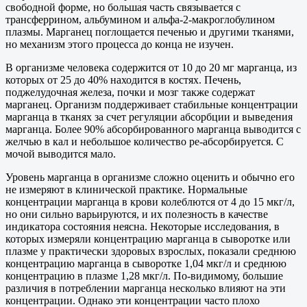
свободной форме, но большая часть связывается с
трансферрином, альбумином и альфа-2-макроглобулином
плазмы. Марганец поглощается печенью и другими тканями,
но механизм этого процесса до конца не изучен.
В организме человека содержится от 10 до 20 мг марганца, из
которых от 25 до 40% находится в костях. Печень,
поджелудочная железа, почки и мозг также содержат
марганец. Организм поддерживает стабильные концентрации
марганца в тканях за счет регуляции абсорбции и выведения
марганца. Более 90% абсорбированного марганца выводится с
желчью в кал и небольшое количество ре-абсорбируется. С
мочой выводится мало.
Уровень марганца в организме сложно оценить и обычно его
не измеряют в клинической практике. Нормальные
концентрации марганца в крови колеблются от 4 до 15 мкг/л,
но они сильно варьируются, и их полезность в качестве
индикатора состояния неясна. Некоторые исследования, в
которых измеряли концентрацию марганца в сыворотке или
плазме у практически здоровых взрослых, показали среднюю
концентрацию марганца в сыворотке 1,04 мкг/л и среднюю
концентрацию в плазме 1,28 мкг/л. По-видимому, большие
различия в потреблении марганца несколько влияют на эти
концентрации. Однако эти концентрации часто плохо