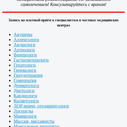
самолечением! Консультируйтесь с врачом!
Запись на платный приём к специалистам в частных медицинских
центрах
Акушеры
Аллергологи
Андрологи
Артрологи
Венерологи
Гастроэнтерологи
Гепатологи
Гинекологи
Гирудотерапия
Гомеопатия
Дерматологи
Диетологи
Кардиологи
Косметологи
ЛОР-врачи, отоларингологи
Логопеды
Маммологи
Массаж, массажисты
Мануальные терапевты