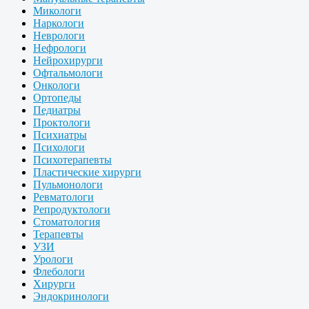
Микологи
Наркологи
Неврологи
Нефрологи
Нейрохирурги
Офтальмологи
Онкологи
Ортопеды
Педиатры
Проктологи
Психиатры
Психологи
Психотерапевты
Пластические хирурги
Пульмонологи
Ревматологи
Репродуктологи
Стоматология
Терапевты
УЗИ
Урологи
Флебологи
Хирурги
Эндокринологи