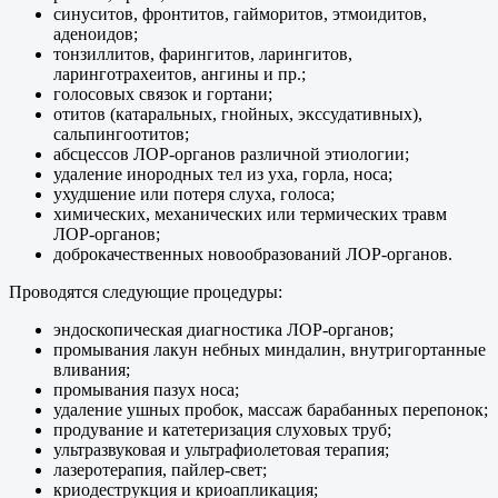
синуситов, фронтитов, гайморитов, этмоидитов,
аденоидов;
тонзиллитов, фарингитов, ларингитов,
ларинготрахеитов, ангины и пр.;
голосовых связок и гортани;
отитов (катаральных, гнойных, экссудативных),
сальпингоотитов;
абсцессов ЛОР-органов различной этиологии;
удаление инородных тел из уха, горла, носа;
ухудшение или потеря слуха, голоса;
химических, механических или термических травм
ЛОР-органов;
доброкачественных новообразований ЛОР-органов.
Проводятся следующие процедуры:
эндоскопическая диагностика ЛОР-органов;
промывания лакун небных миндалин, внутригортанные
вливания;
промывания пазух носа;
удаление ушных пробок, массаж барабанных перепонок;
продувание и катетеризация слуховых труб;
ультразвуковая и ультрафиолетовая терапия;
лазеротерапия, пайлер-свет;
криодеструкция и криоапликация;