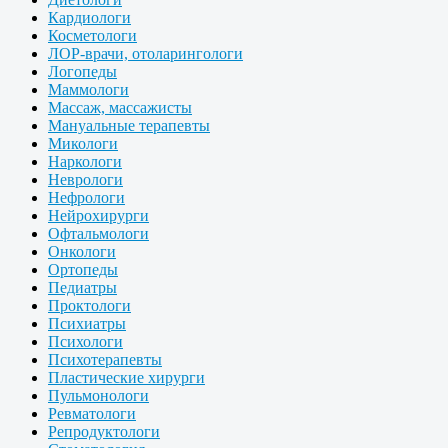
Кардиологи
Косметологи
ЛОР-врачи, отоларингологи
Логопеды
Маммологи
Массаж, массажисты
Мануальные терапевты
Микологи
Наркологи
Неврологи
Нефрологи
Нейрохирурги
Офтальмологи
Онкологи
Ортопеды
Педиатры
Проктологи
Психиатры
Психологи
Психотерапевты
Пластические хирурги
Пульмонологи
Ревматологи
Репродуктологи