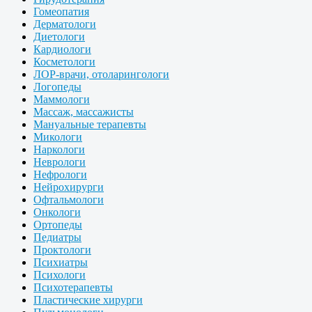
Гомеопатия
Дерматологи
Диетологи
Кардиологи
Косметологи
ЛОР-врачи, отоларингологи
Логопеды
Маммологи
Массаж, массажисты
Мануальные терапевты
Микологи
Наркологи
Неврологи
Нефрологи
Нейрохирурги
Офтальмологи
Онкологи
Ортопеды
Педиатры
Проктологи
Психиатры
Психологи
Психотерапевты
Пластические хирурги