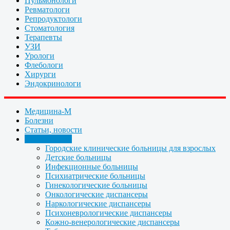
Пульмонологи
Ревматологи
Репродуктологи
Стоматология
Терапевты
УЗИ
Урологи
Флебологи
Хирурги
Эндокринологи
Медицина-М
Болезни
Статьи, новости
Организации
Городские клинические больницы для взрослых
Детские больницы
Инфекционные больницы
Психиатрические больницы
Гинекологические больницы
Онкологические диспансеры
Наркологические диспансеры
Психоневрологические диспансеры
Кожно-венерологические диспансеры