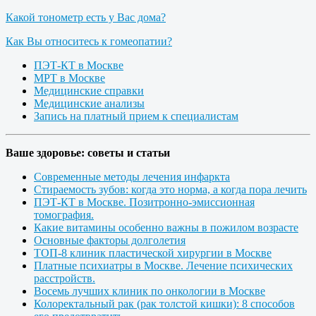
Какой тонометр есть у Вас дома?
Как Вы относитесь к гомеопатии?
ПЭТ-КТ в Москве
МРТ в Москве
Медицинские справки
Медицинские анализы
Запись на платный прием к специалистам
Ваше здоровье: советы и статьи
Современные методы лечения инфаркта
Стираемость зубов: когда это норма, а когда пора лечить
ПЭТ-КТ в Москве. Позитронно-эмиссионная
томография.
Какие витамины особенно важны в пожилом возрасте
Основные факторы долголетия
ТОП-8 клиник пластической хирургии в Москве
Платные психиатры в Москве. Лечение психических
расстройств.
Восемь лучших клиник по онкологии в Москве
Колоректальный рак (рак толстой кишки): 8 способов