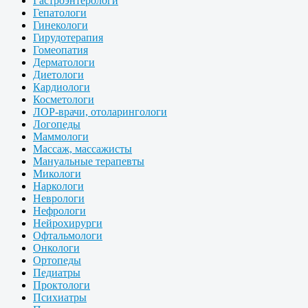
Гастроэнтерологи
Гепатологи
Гинекологи
Гирудотерапия
Гомеопатия
Дерматологи
Диетологи
Кардиологи
Косметологи
ЛОР-врачи, отоларингологи
Логопеды
Маммологи
Массаж, массажисты
Мануальные терапевты
Микологи
Наркологи
Неврологи
Нефрологи
Нейрохирурги
Офтальмологи
Онкологи
Ортопеды
Педиатры
Проктологи
Психиатры